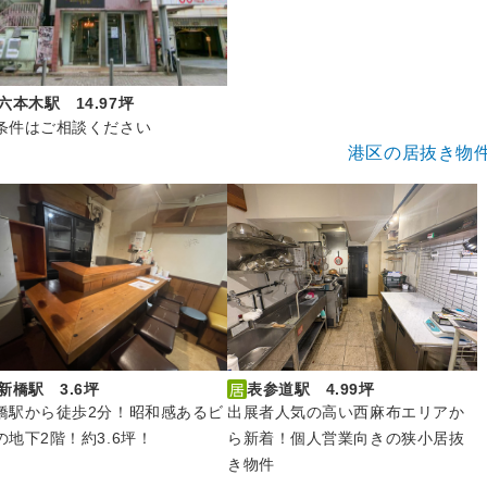
六本木駅 14.97坪
条件はご相談ください
港区の居抜き物
新橋駅 3.6坪
表参道駅 4.99坪
橋駅から徒歩2分！昭和感あるビ
出展者人気の高い西麻布エリアか
の地下2階！約3.6坪！
ら新着！個人営業向きの狭小居抜
き物件