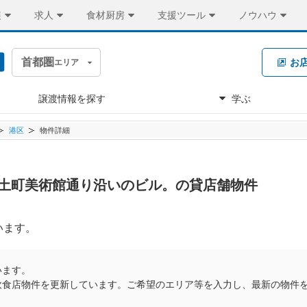
装
求人
食材厨房
支援ツール
ノウハウ
首都圏
お
エリア
譲渡情報を探す
学ぶ
港区
物件詳細
円 龍土町美術館通り沿いのビル。の貸店舗物件
います。
います。
飲食店物件を更新しています。ご希望のエリア等を入力し、最新の物件