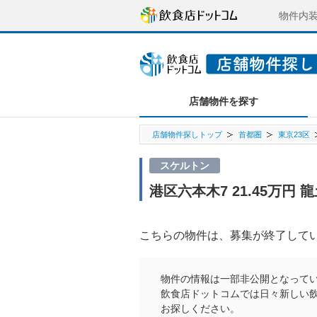
物件内
店舗物件を探す
店舗物件探しトップ
首都圏
東京23区
スケルトン
港区六本木7 21.45万
こちらの物件は、募集が終了して
物件の情報は一部非公開となって
飲食店ドットコムでは日々新しい
お探しください。