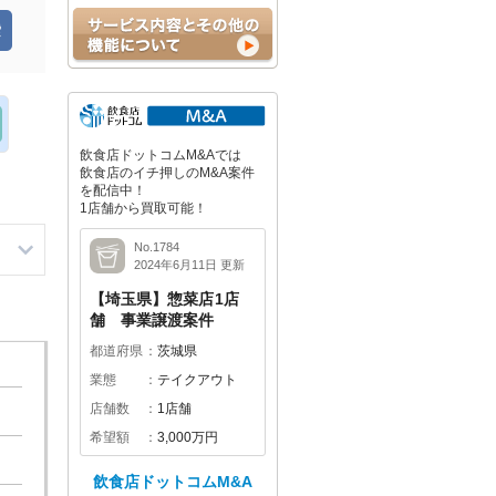
飲食店ドットコムM&Aでは
飲食店のイチ押しのM&A案件
を配信中！
1店舗から買取可能！
No.1784
2024年6月11日 更新
【埼玉県】惣菜店1店
舗 事業譲渡案件
都道府県
茨城県
業態
テイクアウト
店舗数
1店舗
希望額
3,000万円
飲食店ドットコムM&A