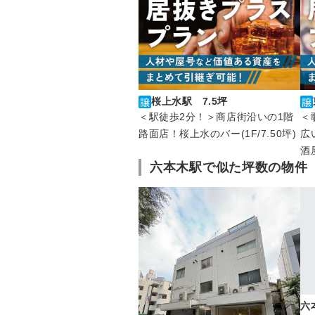
桜上水駅 7.5坪
＜
＜駅徒歩2分！＞商店街沿いの1階
広
路面店！桜上水のバー(1F/7.50坪)
酒
六本木駅で似た坪数の物件
六