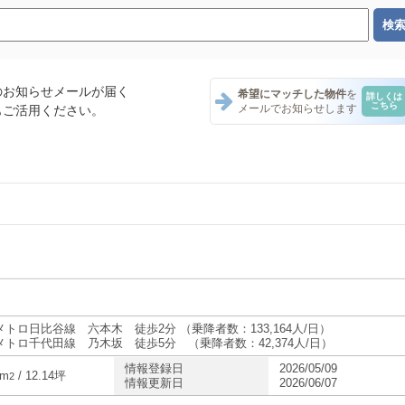
のお知らせメールが届く
希望にマッチした物件
を
詳しくは
こちら
メールでお知らせします
もご活用ください。
ント一覧
ナント一覧
テナント一覧
メトロ日比谷線 六本木 徒歩2分 （乗降者数：133,164人/日）
メトロ千代田線 乃木坂 徒歩5分 （乗降者数：42,374人/日）
情報登録日
2026/05/09
・テナント一覧
2m
/ 12.14坪
2
情報更新日
2026/06/07