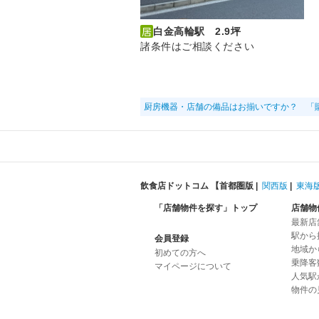
白金高輪駅 2.9坪
諸条件はご相談ください
厨房機器・店舗の備品はお揃いですか？ 「
飲食店ドットコム 【
首都圏版
|
関西版
|
東海
「店舗物件を探す」トップ
店舗物
最新店
駅から
会員登録
地域か
初めての方へ
乗降客
マイページについて
人気駅
物件の