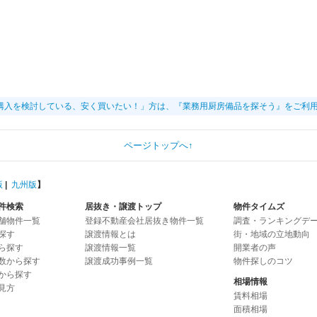
購入を検討している、安く買いたい！」方は、『業務用厨房備品を探そう』をご利
ページトップへ↑
版
|
九州版
】
件検索
居抜き・譲渡トップ
物件タイムズ
舗物件一覧
登録不動産会社居抜き物件一覧
調査・ランキングデ
探す
譲渡情報とは
街・地域の立地動向
ら探す
譲渡情報一覧
開業者の声
数から探す
譲渡成功事例一覧
物件探しのコツ
から探す
相場情報
見方
賃料相場
面積相場