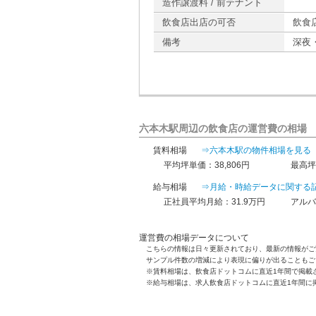
造作譲渡料 / 前テナント
飲食店出店の可否
飲食
備考
深夜
六本木駅周辺の飲食店の運営費の相場
賃料相場
⇒六本木駅の物件相場を見る
平均坪単価：38,806円
最高坪
給与相場
⇒月給・時給データに関する
正社員平均月給：31.9万円
アルバ
運営費の相場データについて
こちらの情報は日々更新されており、最新の情報がご
サンプル件数の増減により表現に偏りが出ることもご
※賃料相場は、飲食店ドットコムに直近1年間で掲載
※給与相場は、求人飲食店ドットコムに直近1年間に