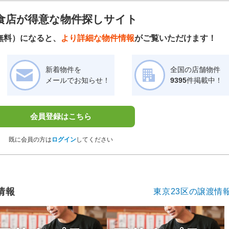
食店が得意な物件探しサイト
無料）になると、
より詳細な物件情報
がご覧いただけます！
新着物件を
全国の店舗物件
メールでお知らせ！
9395
件掲載中！
会員登録はこちら
既に会員の方は
ログイン
してください
情報
東京23区の譲渡情