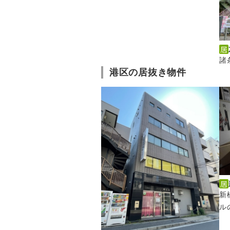
諸
港区の居抜き物件
新
ル