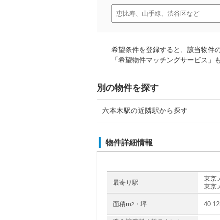
希望条件を登録すると、該当物件
「希望物件マッチングサービス」
別の物件を探す
六本木駅の近隣駅から探す
広尾駅の店舗物件・貸店舗・テナ
物件詳細情報
神谷町駅の店舗物件・貸店舗・テ
麻布十番駅の店舗物件・貸店舗・
東京
最寄り駅
東京
青山一丁目駅の店舗物件・貸店舗
面積m
・坪
40.1
2