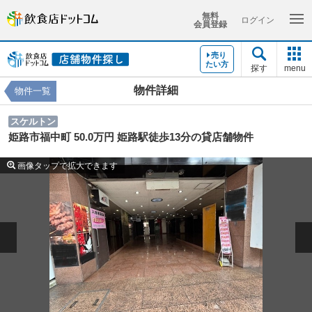
無料
ログイン
会員登録
売り
たい方
探す
menu
物件詳細
物件一覧
スケルトン
姫路市福中町 50.0万円 姫路駅徒歩13分の貸店舗物件
画像タップで拡大できます