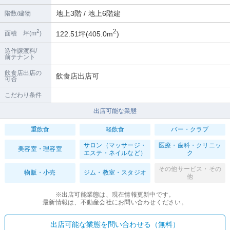
地上3階 / 地上6階建
階数/建物
2
2
122.51坪(405.0m
)
面積 坪(m
)
造作譲渡料/
前テナント
飲食店出店の
飲食店出店可
可否
こだわり条件
出店可能な業態
重飲食
軽飲食
バー・クラブ
サロン（マッサージ・
医療・歯科・クリニッ
美容室・理容室
エステ・ネイルなど）
ク
その他サービス・その
物販・小売
ジム・教室・スタジオ
他
※出店可能業態は、現在情報更新中です。
最新情報は、不動産会社にお問い合わせください。
出店可能な業態を問い合わせる（無料）