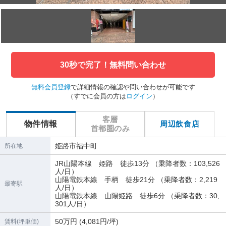
30秒で完了！無料問い合わせ
無料会員登録
で詳細情報の確認や問い合わせが可能です
（すでに会員の方は
ログイン
）
客層
物件情報
周辺飲食店
首都圏のみ
姫路市福中町
所在地
JR山陽本線 姫路 徒歩13分 （乗降者数：103,526
人/日）
山陽電鉄本線 手柄 徒歩21分 （乗降者数：2,219
最寄駅
人/日）
山陽電鉄本線 山陽姫路 徒歩6分 （乗降者数：30,
301人/日）
50万円 (4,081円/坪)
賃料(坪単価)