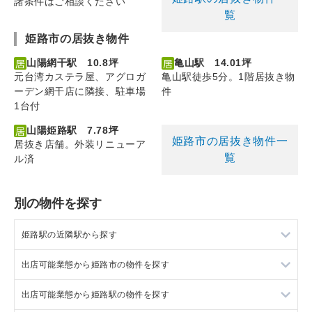
諸条件はご相談ください
覧
姫路市の居抜き物件
山陽網干駅 10.8坪
亀山駅 14.01坪
元台湾カステラ屋、アグロガ
亀山駅徒歩5分。1階居抜き物
ーデン網干店に隣接、駐車場
件
1台付
山陽姫路駅 7.78坪
姫路市の居抜き物件一
居抜き店舗。外装リニューア
覧
ル済
別の物件を探す
姫路駅の近隣駅から探す
出店可能業態から姫路市の物件を探す
英賀保駅の店舗物件・貸店舗・テナント一覧
出店可能業態から姫路駅の物件を探す
播磨高岡駅の店舗物件・貸店舗・テナント一覧
姫路市の重飲食を出店可能な店舗物件・貸店舗・テナント一覧