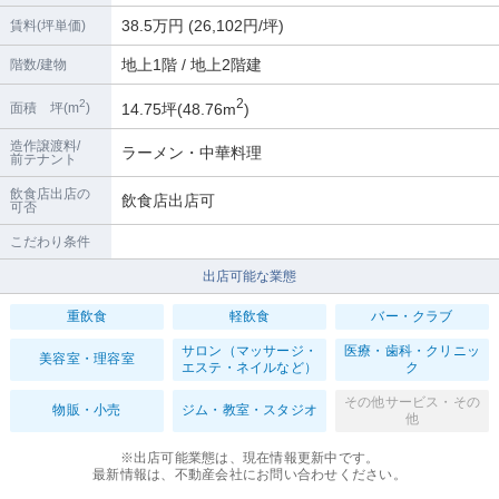
38.5万円 (26,102円/坪)
賃料(坪単価)
地上1階 / 地上2階建
階数/建物
2
2
14.75坪(48.76m
)
面積 坪(m
)
造作譲渡料/
ラーメン・中華料理
前テナント
飲食店出店の
飲食店出店可
可否
こだわり条件
出店可能な業態
重飲食
軽飲食
バー・クラブ
サロン（マッサージ・
医療・歯科・クリニッ
美容室・理容室
エステ・ネイルなど）
ク
その他サービス・その
物販・小売
ジム・教室・スタジオ
他
※出店可能業態は、現在情報更新中です。
最新情報は、不動産会社にお問い合わせください。