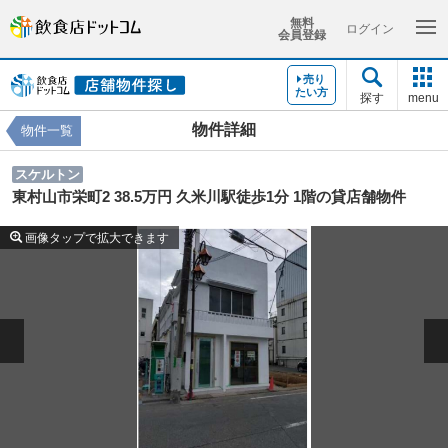
無料
ログイン
会員登録
売り
たい方
探す
menu
物件詳細
物件一覧
スケルトン
東村山市栄町2 38.5万円 久米川駅徒歩1分 1階の貸店舗物件
画像タップで拡大できます