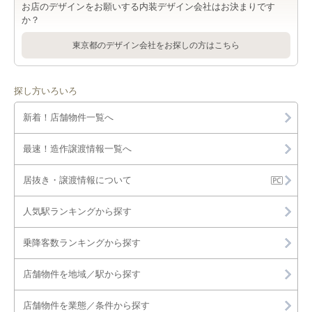
舗・テナント一覧
お店のデザインをお願いする内装デザイン会社はお決まりです
東村山市の物販・小売を出店可能な店舗物件・貸店舗・テナン
店舗・テナント一覧
か？
ト一覧
八坂駅の物販・小売を出店可能な店舗物件・貸店舗・テナント
久米川駅の物販・小売を出店可能な店舗物件・貸店舗・テナン
東京都のデザイン会社をお探しの方はこちら
一覧
東村山市のジム・教室・スタジオを出店可能な店舗物件・貸店
ト一覧
舗・テナント一覧
八坂駅のジム・教室・スタジオを出店可能な店舗物件・貸店
久米川駅のジム・教室・スタジオを出店可能な店舗物件・貸店
舗・テナント一覧
探し方いろいろ
舗・テナント一覧
新着！店舗物件一覧へ
最速！造作譲渡情報一覧へ
居抜き・譲渡情報について
人気駅ランキングから探す
乗降客数ランキングから探す
店舗物件を地域／駅から探す
店舗物件を業態／条件から探す