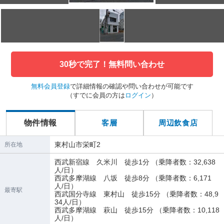
30秒で完了！無料問い合わせ
無料会員登録
で詳細情報の確認や問い合わせが可能です
（すでに会員の方は
ログイン
）
物件情報
客層
周辺飲食店
東村山市栄町2
所在地
西武新宿線 久米川 徒歩1分 （乗降者数：32,638
人/日）
西武多摩湖線 八坂 徒歩8分 （乗降者数：6,171
人/日）
最寄駅
西武国分寺線 東村山 徒歩15分 （乗降者数：48,9
34人/日）
西武多摩湖線 萩山 徒歩15分 （乗降者数：10,118
人/日）