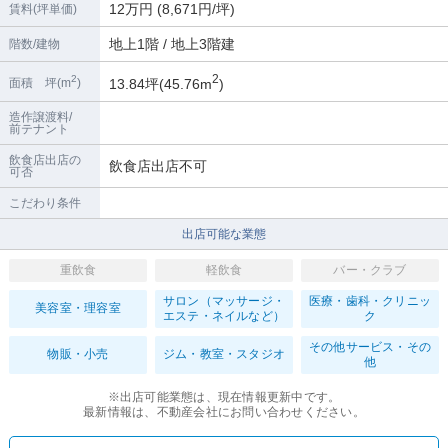
12万円 (8,671円/坪)
賃料(坪単価)
地上1階 / 地上3階建
階数/建物
2
2
13.84坪(45.76m
)
面積 坪(m
)
造作譲渡料/
前テナント
飲食店出店の
飲食店出店不可
可否
こだわり条件
出店可能な業態
重飲食
軽飲食
バー・クラブ
サロン（マッサージ・
医療・歯科・クリニッ
美容室・理容室
エステ・ネイルなど）
ク
その他サービス・その
物販・小売
ジム・教室・スタジオ
他
※出店可能業態は、現在情報更新中です。
最新情報は、不動産会社にお問い合わせください。