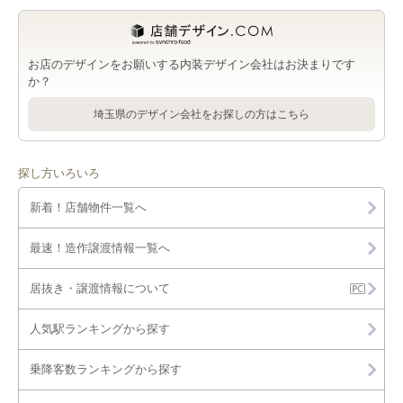
東宮原駅の1階の店舗物件・貸店舗・テナント一覧
東宮原駅の居抜き店舗物件・貸店舗・テナント一覧
件・貸店舗・テナント一覧
宮原駅のジム・教室・スタジオを出店可能な店舗物件・貸店
東宮原駅の物販・小売を出店可能な店舗物件・貸店舗・テナン
舗・テナント一覧
ト一覧
加茂宮駅の居抜き店舗物件・貸店舗・テナント一覧
さいたま市北区のその他を出店可能な店舗物件・貸店舗・テナ
お店のデザインをお願いする内装デザイン会社はお決まりです
ント一覧
宮原駅のその他を出店可能な店舗物件・貸店舗・テナント一覧
東宮原駅のジム・教室・スタジオを出店可能な店舗物件・貸店
か？
舗・テナント一覧
埼玉県のデザイン会社をお探しの方はこちら
東宮原駅のその他を出店可能な店舗物件・貸店舗・テナント一
覧
探し方いろいろ
新着！店舗物件一覧へ
最速！造作譲渡情報一覧へ
居抜き・譲渡情報について
人気駅ランキングから探す
乗降客数ランキングから探す