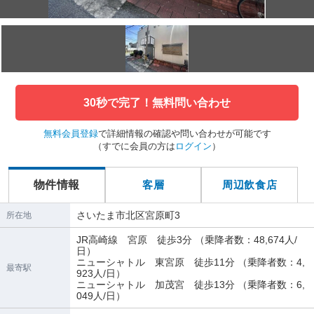
30秒で完了！無料問い合わせ
無料会員登録
で詳細情報の確認や問い合わせが可能です
（すでに会員の方は
ログイン
）
物件情報
客層
周辺飲食店
さいたま市北区宮原町3
所在地
JR高崎線 宮原 徒歩3分 （乗降者数：48,674人/
日）
ニューシャトル 東宮原 徒歩11分 （乗降者数：4,
最寄駅
923人/日）
ニューシャトル 加茂宮 徒歩13分 （乗降者数：6,
049人/日）