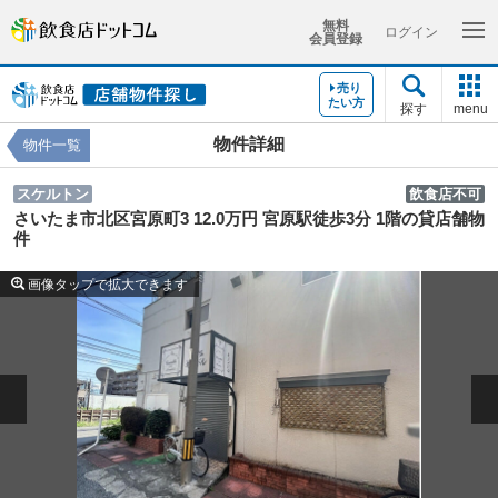
無料
ログイン
会員登録
売り
たい方
探す
menu
物件詳細
物件一覧
スケルトン
飲食店不可
さいたま市北区宮原町3 12.0万円 宮原駅徒歩3分 1階の貸店舗物
件
画像タップで拡大できます