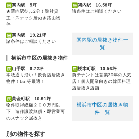
関内駅 5坪
関内駅 16.58坪
★関内駅徒歩2分！弊社貸
諸条件はご相談ください
主・スナック居ぬき路面物
件！
関内駅 19.21坪
関内駅の居抜き物件一
諸条件はご相談ください
覧
横浜市中区の居抜き物件
山手駅 6.72坪
桜木町駅 10.56坪
本牧通り沿い！飲食店居抜き
前テナントは営業30年の人気
物件！Bar等最適！
店！個人開業向きの韓国料理
店居抜き店舗
黄金町駅 10.91坪
横浜市中区の居抜き物
物件取得総額２００万円以
下！造作譲渡無償・即営業可
件一覧
のスナック居抜き
別の物件を探す