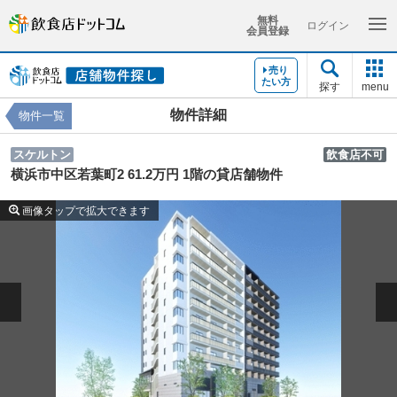
無料
ログイン
会員登録
売り
たい方
探す
menu
物件詳細
物件一覧
スケルトン
飲食店不可
横浜市中区若葉町2 61.2万円 1階の貸店舗物件
画像タップで拡大できます