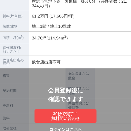
横浜市営地下鉄 阪東橋 徒歩8分 （乗降者数：21,
344人/日）
61.2万円 (17,606円/坪)
賃料(坪単価)
地上1階 / 地上10階建
階数/建物
2
2
34.76坪(114.94m
)
面積 坪(m
)
造作譲渡料/
前テナント
飲食店出店の
飲食店出店不可
可否
保証金または
構造
敷金
権利金または
会員登録後に
契約期間
礼金
確認できます
共益費および
更新料
管理費
30秒で完了！
築年
無料問い合わせ
償却
取引態様
ログインは
こちら