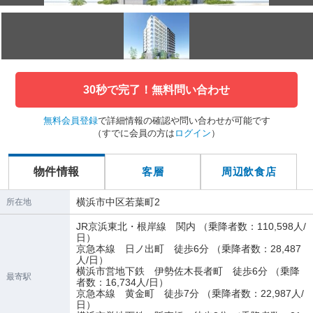
30秒で完了！無料問い合わせ
無料会員登録
で詳細情報の確認や問い合わせが可能です
（すでに会員の方は
ログイン
）
物件情報
客層
周辺飲食店
横浜市中区若葉町2
所在地
JR京浜東北・根岸線 関内 （乗降者数：110,598人/
日）
京急本線 日ノ出町 徒歩6分 （乗降者数：28,487
人/日）
横浜市営地下鉄 伊勢佐木長者町 徒歩6分 （乗降
最寄駅
者数：16,734人/日）
京急本線 黄金町 徒歩7分 （乗降者数：22,987人/
日）