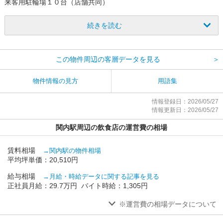
来客⽤駐輪場１０台（店舗共同）
賃貸保証：加⼊要 要確認
続きを読む
その他の諸条件はご相談ください。
この物件周辺の客層データを見る
＞
物件情報の見方
用語集
情報登録日：2026/05/27
情報更新日：2026/05/27
関内駅周辺の飲食店の運営費の相場
賃料相場
→関内駅の物件相場
平均坪単価：20,510円
給与相場
→月給・時給データに関する記事を見る
正社員月給：29.7万円 バイト時給：1,305円
※運営費の相場データについて