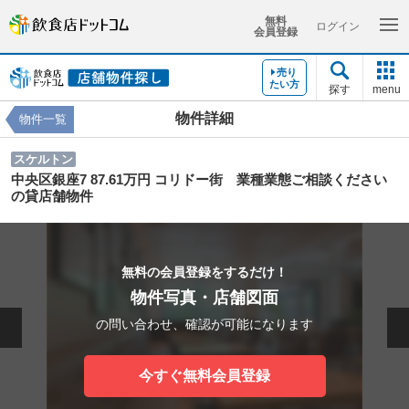
無料
ログイン
会員登録
売り
たい方
探す
menu
物件詳細
物件一覧
スケルトン
中央区銀座7 87.61万円 コリドー街 業種業態ご相談ください
の貸店舗物件
無料の会員登録をするだけ！
物件写真・店舗図面
の問い合わせ、確認が可能になります
今すぐ無料会員登録