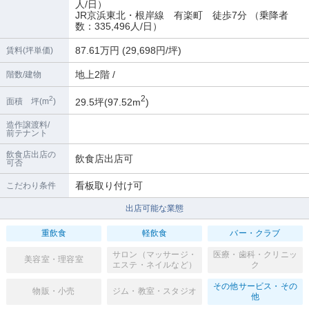
人/日）
JR京浜東北・根岸線 有楽町 徒歩7分 （乗降者
数：335,496人/日）
87.61万円 (29,698円/坪)
賃料(坪単価)
地上2階 /
階数/建物
2
2
29.5坪(97.52m
)
面積 坪(m
)
造作譲渡料/
前テナント
飲食店出店の
飲食店出店可
可否
看板取り付け可
こだわり条件
出店可能な業態
重飲食
軽飲食
バー・クラブ
サロン（マッサージ・
医療・歯科・クリニッ
美容室・理容室
エステ・ネイルなど）
ク
その他サービス・その
物販・小売
ジム・教室・スタジオ
他