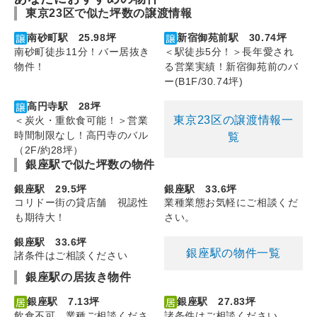
東京23区で似た坪数の譲渡情報
南砂町駅 25.98坪
新宿御苑前駅 30.74坪
南砂町徒歩11分！バー居抜き
＜駅徒歩5分！＞長年愛され
物件！
る営業実績！新宿御苑前のバ
ー(B1F/30.74坪)
高円寺駅 28坪
東京23区の譲渡情報一
＜炭火・重飲食可能！＞営業
時間制限なし！高円寺のバル
覧
（2F/約28坪）
銀座駅で似た坪数の物件
銀座駅 29.5坪
銀座駅 33.6坪
コリドー街の貸店舗 視認性
業種業態お気軽にご相談くだ
も期待大！
さい。
銀座駅 33.6坪
銀座駅の物件一覧
諸条件はご相談ください
銀座駅の居抜き物件
銀座駅 7.13坪
銀座駅 27.83坪
飲食不可 業種ご相談くださ
諸条件はご相談ください