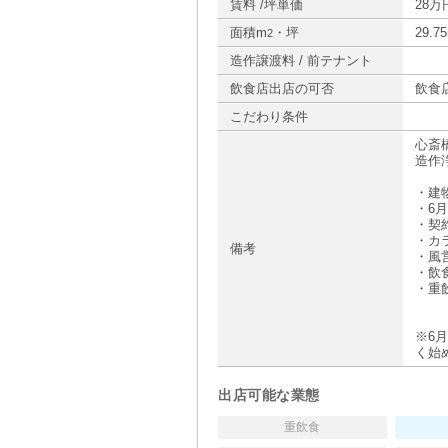
賃料 /坪単価
28万円
面積m
・坪
29.7
2
造作譲渡料 / 前テナント
飲食店出店の可否
飲食
こだわり条件
心斎
造作
・建
・6
・契約
・カ
備考
・風
・飲
・重
※6
く始
出店可能な業態
重飲食