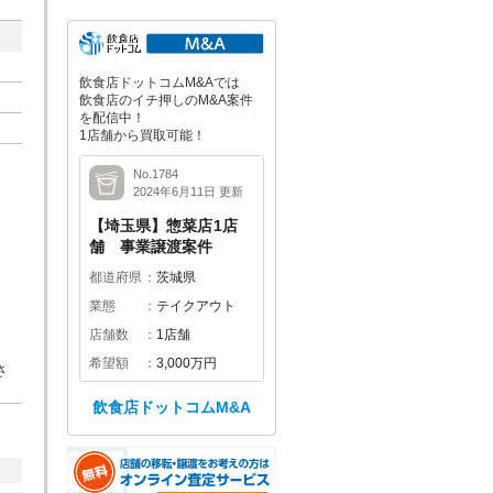
飲食店ドットコムM&Aでは
飲食店のイチ押しのM&A案件
を配信中！
1店舗から買取可能！
No.1784
2024年6月11日 更新
【埼玉県】惣菜店1店
舗 事業譲渡案件
都道府県
茨城県
業態
テイクアウト
店舗数
1店舗
希望額
3,000万円
さ
飲食店ドットコムM&A