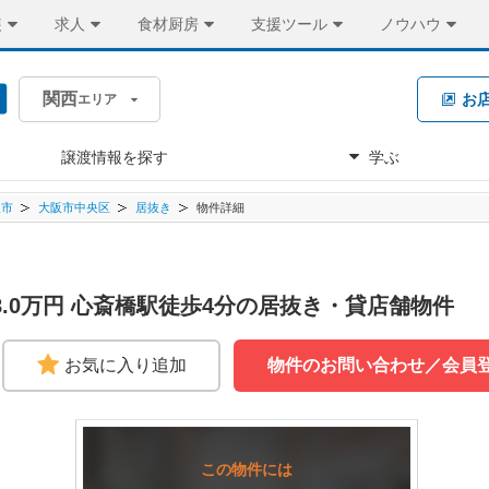
装
求人
食材厨房
支援ツール
ノウハウ
関西
お
エリア
譲渡情報を探す
学ぶ
阪市
大阪市中央区
居抜き
物件詳細
8.0万円 心斎橋駅徒歩4分の居抜き・貸店舗物件
お気に入り追加
物件のお問い合わせ／会員
この物件には