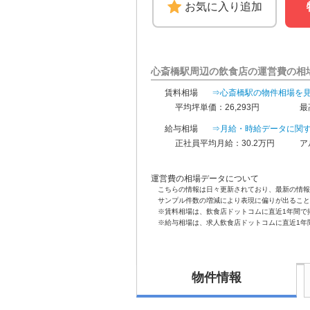
お気に入り追加
心斎橋駅周辺の飲食店の運営費の相
賃料相場
⇒心斎橋駅の物件相場を
平均坪単価：26,293円
最
給与相場
⇒月給・時給データに関
正社員平均月給：30.2万円
ア
運営費の相場データについて
こちらの情報は日々更新されており、最新の情報
サンプル件数の増減により表現に偏りが出ること
※賃料相場は、飲食店ドットコムに直近1年間で
※給与相場は、求人飲食店ドットコムに直近1年
物件情報