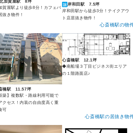
北加賀屋駅 8坪
岸和田駅 7.5坪
加賀屋駅より徒歩8分！カフェバ
岸和田駅から徒歩3分！テイクアウ
居抜き物件！
ト店居抜き物件！
心斎橋駅の物
心斎橋駅 12.1坪
◆南船場３丁目ビジネス街エリア
の１階路面店♪
斎橋駅 11.57坪
新築】複数駅・路線利用可能で
アクセス！内装の自由度高く重
食可
心斎橋駅の居抜き物