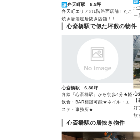
弁天町駅 8.9坪
北
弁天町エリアの1階路面店舗！たこ
ー
焼き居酒屋居抜き店舗！！
心斎橋駅で似た坪数の物件
心斎橋駅 6.86坪
心
各線『心斎橋駅』から徒歩4分★軽
【
飲食・BAR相談可能★ネイル・エ
好
ステ・事務所★
飲
心斎橋駅の居抜き物件