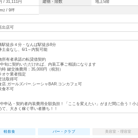
 / 31,111円
建物・階数
地上5階
5m
/ 9坪
2
店出店可
橋駅徒歩４分・なんば駅徒歩8分
浄土金なし、6/1～内覧可能
物所有者承諾の転貸借契約
月中旬に契約いただければ、内装工事ご相談になります
時 鍵交換費用：35,000円（税別）
ラオケ業者指定
営法取得可
食店.ガールズバー.シーシャBAR.コンカフェ可
飲食不可
月中申込・契約者内装費用全額負担！「ここを変えたい」がまだ間に合う！小
めて、大きく稼ぐ早い者勝ち！！
軽飲食
バー・クラブ
美容室・理容室