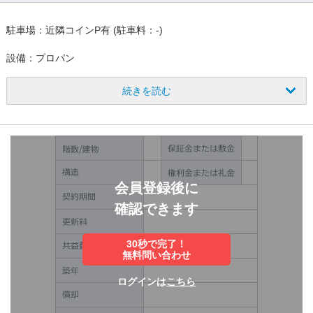
駐車場：近隣コインP有 (駐車料：-)
設備：プロパン
・保証会社は、原則加入要（初回保証料:賃料総額の1ヶ月分）
続きを読む
・現状渡し
・設備は残置物扱い
・重飲食可
その他の諸条件はご相談ください。
会員登録後に
確認できます
30秒で完了！
無料問い合わせ
ログインは
こちら