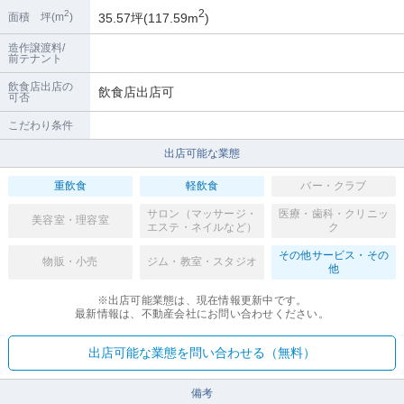
2
2
35.57坪(117.59m
)
面積 坪(m
)
造作譲渡料/
前テナント
飲食店出店の
飲食店出店可
可否
こだわり条件
出店可能な業態
重飲食
軽飲食
バー・クラブ
サロン（マッサージ・
医療・歯科・クリニッ
美容室・理容室
エステ・ネイルなど）
ク
その他サービス・その
物販・小売
ジム・教室・スタジオ
他
※出店可能業態は、現在情報更新中です。
最新情報は、不動産会社にお問い合わせください。
出店可能な業態を問い合わせる（無料）
備考