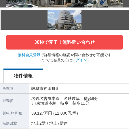
30秒で完了！無料問い合わせ
無料会員登録
で詳細情報の確認や問い合わせが可能です
（すでに会員の方は
ログイン
）
物件情報
岐阜市神田町6
所在地
名鉄名古屋本線 名鉄岐阜 徒歩8分
最寄駅
JR東海道本線 岐阜 徒歩11分
39.127万円 (11,000円/坪)
賃料(坪単価)
地上2階 / 地上7階建
階数/建物