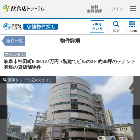
無料
ログイン
会員登録
売り
たい方
探す
menu
物件詳細
物件一覧
スケルトン
岐阜市神田町6 39.127万円 7階建てビルの2Ｆ約35坪のテナント
募集の貸店舗物件
画像タップで拡大できます