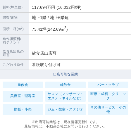
117.694万円 (16,032円/坪)
賃料(坪単価)
地上1階 / 地上6階建
階数/建物
2
2
73.41坪(242.69m
)
面積 坪(m
)
造作譲渡料/
前テナント
飲食店出店の
飲食店出店可
可否
看板取り付け可
こだわり条件
出店可能な業態
重飲食
軽飲食
バー・クラブ
サロン（マッサージ・
医療・歯科・クリニッ
美容室・理容室
エステ・ネイルなど）
ク
その他サービス・その
物販・小売
ジム・教室・スタジオ
他
※出店可能業態は、現在情報更新中です。
最新情報は、不動産会社にお問い合わせください。