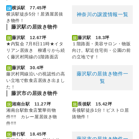
横浜駅 77.45坪
横浜駅徒歩5分！居酒屋居抜
神奈川の譲渡情報一覧
き物件！
藤沢駅の居抜き物件
藤沢駅 12.67坪
藤沢駅 18.3坪
★内覧会 7月8日11時★イタ
１階路面・美容サロン・物販
リアン居抜き 柳通りから続
向け。駅近住宅街・公園の前
く藤沢村岡線の1階路面店
の立地です！
藤沢駅 30.4坪
藤沢駅の居抜き物件一
藤沢村岡線沿いの視認性の高
い立地で飲食店居抜き出まし
覧
た！
藤沢市の居抜き物件
湘南台駅 11.27坪
長後駅 15.42坪
湘南台駅飲食店繁華街物
長後駅徒歩1分！ビストロ居
件!!!! カレー屋居抜き物
抜物件！
件!!!!
善行駅 18.45坪
藤沢市の居抜き物件一