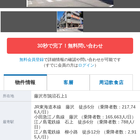
30秒で完了！無料問い合わせ
無料会員登録
で詳細情報の確認や問い合わせが可能です
（すでに会員の方は
ログイン
）
物件情報
客層
周辺飲食店
藤沢市鵠沼石上1
所在地
JR東海道本線 藤沢 徒歩5分 （乗降者数：217,74
6人/日）
小田急江ノ島線 藤沢 （乗降者数：165,663人/日）
江ノ島電鉄線 石上 徒歩6分 （乗降者数：788人/
最寄駅
日）
江ノ島電鉄線 柳小路 徒歩12分 （乗降者数：2,91
5人/日）