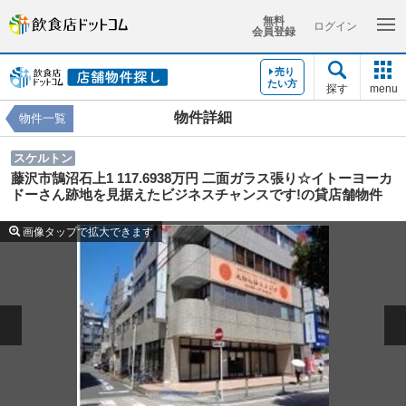
無料
ログイン
会員登録
売り
たい方
探す
menu
物件詳細
物件一覧
スケルトン
藤沢市鵠沼石上1 117.6938万円 二面ガラス張り☆イトーヨーカ
ドーさん跡地を見据えたビジネスチャンスです!の貸店舗物件
画像タップで拡大できます