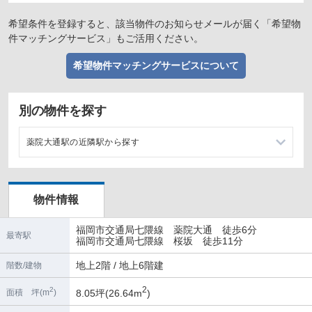
希望条件を登録すると、該当物件のお知らせメールが届く「希望物
件マッチングサービス」もご活用ください。
希望物件マッチングサービスについて
別の物件を探す
薬院大通駅の近隣駅から探す
薬院駅の店舗物件・貸店舗・テナント一覧
物件情報
桜坂駅の店舗物件・貸店舗・テナント一覧
福岡市交通局七隈線 薬院大通 徒歩6分
渡辺通駅の店舗物件・貸店舗・テナント一覧
最寄駅
福岡市交通局七隈線 桜坂 徒歩11分
六本松駅の店舗物件・貸店舗・テナント一覧
地上2階 / 地上6階建
階数/建物
2
2
8.05坪(26.64m
)
面積 坪(m
)