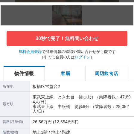
30秒で完了！無料問い合わせ
無料会員登録
で詳細情報の確認や問い合わせが可能です
（すでに会員の方は
ログイン
）
物件情報
客層
周辺飲食店
板橋区常盤台2
所在地
東武東上線 ときわ台 徒歩1分 （乗降者数：47,89
4人/日）
最寄駅
東武東上線 中板橋 徒歩8分 （乗降者数：29,052
人/日）
26.56万円 (12,654円/坪)
賃料(坪単価)
地上3階 / 地上4階建
階数/建物