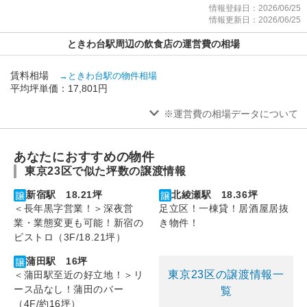
情報登録日：2026/06/25
情報更新日：2026/06/25
ときわ台駅周辺の飲食店の運営費の相場
賃料相場
→ときわ台駅の物件相場
平均坪単価：17,801円
※運営費の相場データについて
あなたにおすすめの物件
東京23区で似た坪数の譲渡情報
新宿駅 18.21坪
北綾瀬駅 18.36坪
＜長年黒字営業！＞深夜営
足立区！一棟貸！居酒屋居抜
業・業態変更も可能！新宿の
き物件！
ビストロ（3F/18.21坪）
蒲田駅 16坪
東京23区の譲渡情報一
＜蒲田駅至近の好立地！＞リ
ース品なし！蒲田のバー
覧
（4F/約16坪）