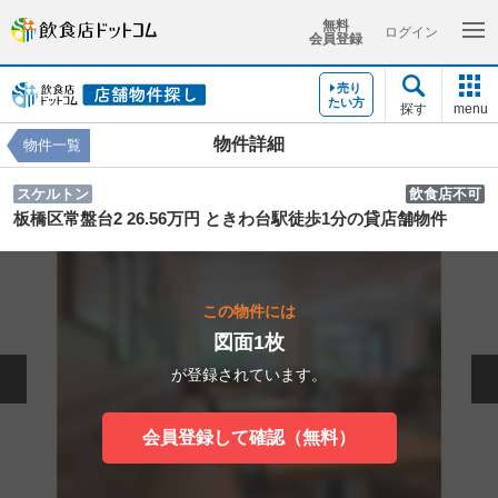
無料
ログイン
会員登録
売り
たい方
探す
menu
物件詳細
物件一覧
スケルトン
飲食店不可
板橋区常盤台2 26.56万円 ときわ台駅徒歩1分の貸店舗物件
この物件には
図面1枚
が登録されています。
会員登録して確認（無料）