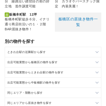
分 線路沿い踏切目の前の好
分 カラオケバースナック限
立地 造作譲渡可能
定 内装美麗！
板橋本町駅 12坪
板橋区の居抜き物件一
板橋本町駅徒歩６分、イナリ
通り商店街沿いの１・２階
覧
BAR居抜き物件！
別の物件を探す
ときわ台駅の近隣駅から探す
出店可能業態から板橋区の物件を探す
上板橋駅の店舗物件・貸店舗・テナント一覧
出店可能業態からときわ台駅の物件を探す
中板橋駅の店舗物件・貸店舗・テナント一覧
板橋区の美容室・理容室を出店可能な店舗物件・貸店舗・テナ
ント一覧
出店可能業態から中板橋駅の物件を探す
東武練馬駅の店舗物件・貸店舗・テナント一覧
ときわ台駅の美容室・理容室を出店可能な店舗物件・貸店舗・
板橋区のサロンを出店可能な店舗物件・貸店舗・テナント一覧
テナント一覧
同じエリア・階数から探す
大山駅の店舗物件・貸店舗・テナント一覧
中板橋駅の美容室・理容室を出店可能な店舗物件・貸店舗・テ
板橋区の医療・歯科・クリニックを出店可能な店舗物件・貸店
ときわ台駅のサロンを出店可能な店舗物件・貸店舗・テナント
ナント一覧
舗・テナント一覧
一覧
同じエリアから居抜き物件を探す
板橋区の3階以上の店舗物件・貸店舗・テナント一覧