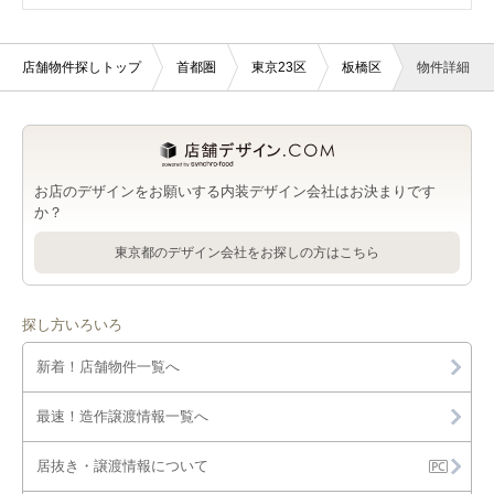
中板橋駅のサロンを出店可能な店舗物件・貸店舗・テナント一
板橋区のジム・教室・スタジオを出店可能な店舗物件・貸店
ときわ台駅の医療・歯科・クリニックを出店可能な店舗物件・
覧
ときわ台駅の3階以上の店舗物件・貸店舗・テナント一覧
ときわ台駅の居抜き店舗物件・貸店舗・テナント一覧
舗・テナント一覧
貸店舗・テナント一覧
店舗物件探しトップ
首都圏
東京23区
板橋区
物件詳細
中板橋駅の医療・歯科・クリニックを出店可能な店舗物件・貸
中板橋駅の3階以上の店舗物件・貸店舗・テナント一覧
中板橋駅の居抜き店舗物件・貸店舗・テナント一覧
板橋区のその他を出店可能な店舗物件・貸店舗・テナント一覧
ときわ台駅のジム・教室・スタジオを出店可能な店舗物件・貸
店舗・テナント一覧
店舗・テナント一覧
中板橋駅のジム・教室・スタジオを出店可能な店舗物件・貸店
ときわ台駅のその他を出店可能な店舗物件・貸店舗・テナント
舗・テナント一覧
一覧
お店のデザインをお願いする内装デザイン会社はお決まりです
中板橋駅のその他を出店可能な店舗物件・貸店舗・テナント一
か？
覧
東京都のデザイン会社をお探しの方はこちら
探し方いろいろ
新着！店舗物件一覧へ
最速！造作譲渡情報一覧へ
居抜き・譲渡情報について