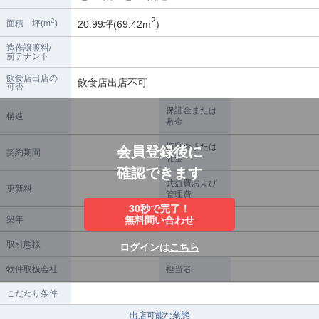
2
2
20.99坪(69.42m
)
面積 坪(m
)
造作譲渡料/
前テナント
飲食店出店の
飲食店出店不可
可否
保証金または
構造
敷金
権利金または
会員登録後に
契約期間
礼金
確認できます
共益費および
更新料
管理費
30秒で完了！
築年
無料問い合わせ
償却
取引態様
ログインは
こちら
物件取扱会社
担当者
こだわり条件
出店可能な業態