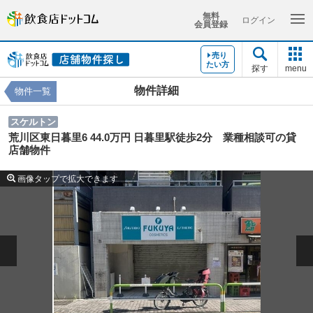
無料
ログイン
会員登録
売り
たい方
探す
menu
物件詳細
物件一覧
スケルトン
荒川区東日暮里6 44.0万円 日暮里駅徒歩2分 業種相談可の貸
店舗物件
画像タップで拡大できます