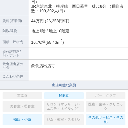
日）
JR京浜東北・根岸線 西日暮里 徒歩8分 （乗降者
数：199,392人/日）
44万円 (26,253円/坪)
賃料(坪単価)
地上1階 / 地上10階建
階数/建物
2
2
16.76坪(55.43m
)
面積 坪(m
)
造作譲渡料/
前テナント
飲食店出店の
飲食店出店可
可否
こだわり条件
出店可能な業態
重飲食
軽飲食
バー・クラブ
サロン（マッサージ・
医療・歯科・クリニッ
美容室・理容室
エステ・ネイルなど）
ク
その他サービス・その
物販・小売
ジム・教室・スタジオ
他