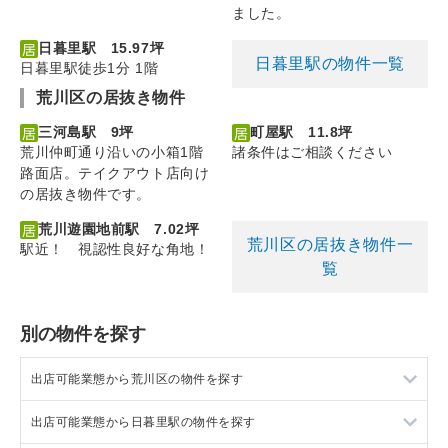
ました。
日暮里駅 15.97坪
日暮里駅の物件一覧
日暮里駅徒歩1分 1階
荒川区の居抜き物件
三河島駅 9坪
町屋駅 11.8坪
荒川仲町通り沿いの小箱1階
諸条件はご相談ください
路面店。テイクアウト店向け
の居抜き物件です。
荒川遊園地前駅 7.02坪
荒川区の居抜き物件一
駅近！ 視認性良好な角地！
覧
別の物件を探す
出店可能業態から荒川区の物件を探す
出店可能業態から日暮里駅の物件を探す
荒川区の軽飲食を出店可能な店舗物件・貸店舗・テナント一覧