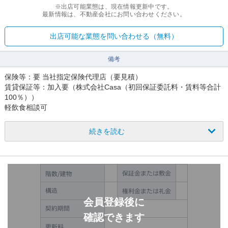
※出店可能業態は、現在情報更新中です。
最新情報は、不動産会社にお問い合わせください。
出店可能な業態を問い合わせる（無料）
備考
保険等：要 当社指定保険代理店（要見積）
賃貸保証等：加入要（株式会社Casa（初回保証委託料・賃料等合計
100％））
軽飲食相談可
業種・営業時間等、要相談（管理組合否認の場合は不可）
入口シャッターの維持管理は借主負担
続きを読む
入口上部看板使用可、使用料別途相談
看板は事前に建物管理会社へ提出し、承諾を得ること
動力使用可（契約は賃借人様負担／容量・工事内容は要確認）
その他の諸条件はご相談ください。
会員登録後に
確認できます