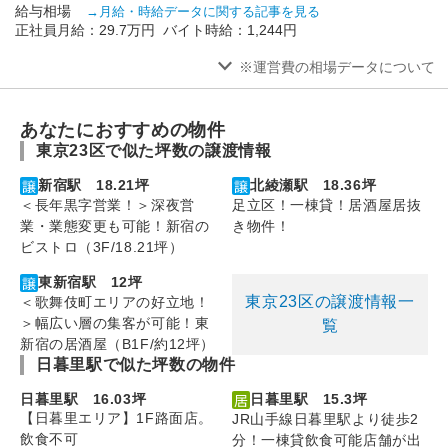
給与相場
→月給・時給データに関する記事を見る
正社員月給：29.7万円 バイト時給：1,244円
※運営費の相場データについて
あなたにおすすめの物件
東京23区で似た坪数の譲渡情報
新宿駅 18.21坪
北綾瀬駅 18.36坪
＜長年黒字営業！＞深夜営
足立区！一棟貸！居酒屋居抜
業・業態変更も可能！新宿の
き物件！
ビストロ（3F/18.21坪）
東新宿駅 12坪
東京23区の譲渡情報一
＜歌舞伎町エリアの好立地！
＞幅広い層の集客が可能！東
覧
新宿の居酒屋（B1F/約12坪）
日暮里駅で似た坪数の物件
日暮里駅 16.03坪
日暮里駅 15.3坪
【日暮里エリア】1F路面店。
JR山手線日暮里駅より徒歩2
飲食不可
分！一棟貸飲食可能店舗が出