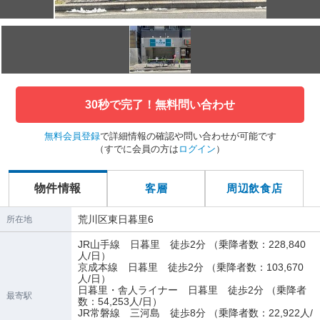
30秒で完了！無料問い合わせ
無料会員登録
で詳細情報の確認や問い合わせが可能です
（すでに会員の方は
ログイン
）
物件情報
客層
周辺飲食店
荒川区東日暮里6
所在地
JR山手線 日暮里 徒歩2分 （乗降者数：228,840
人/日）
京成本線 日暮里 徒歩2分 （乗降者数：103,670
人/日）
日暮里・舎人ライナー 日暮里 徒歩2分 （乗降者
最寄駅
数：54,253人/日）
JR常磐線 三河島 徒歩8分 （乗降者数：22,922人/