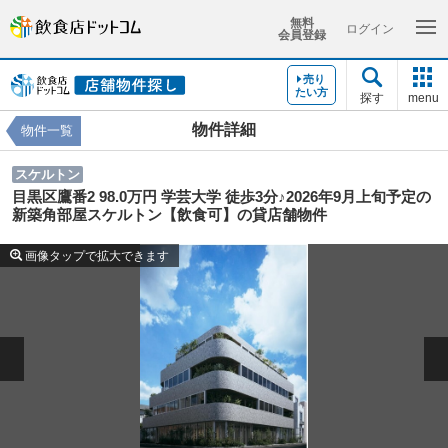
無料
ログイン
会員登録
売り
たい方
探す
menu
物件詳細
物件一覧
スケルトン
目黒区鷹番2 98.0万円 学芸⼤学 徒歩3分♪2026年9⽉上旬予定の
新築⾓部屋スケルトン【飲食可】の貸店舗物件
画像タップで拡大できます