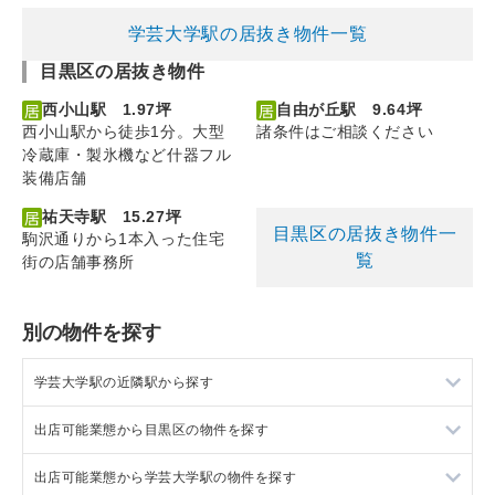
学芸大学駅の居抜き物件一覧
目黒区の居抜き物件
西小山駅 1.97坪
自由が丘駅 9.64坪
西小山駅から徒歩1分。大型
諸条件はご相談ください
冷蔵庫・製氷機など什器フル
装備店舗
祐天寺駅 15.27坪
目黒区の居抜き物件一
駒沢通りから1本入った住宅
覧
街の店舗事務所
別の物件を探す
学芸大学駅の近隣駅から探す
出店可能業態から目黒区の物件を探す
都立大学駅の店舗物件・貸店舗・テナント一覧
出店可能業態から学芸大学駅の物件を探す
祐天寺駅の店舗物件・貸店舗・テナント一覧
目黒区の重飲食を出店可能な店舗物件・貸店舗・テナント一覧