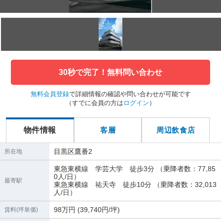
30秒で完了！無料問い合わせ
無料会員登録
で詳細情報の確認や問い合わせが可能です
（すでに会員の方は
ログイン
）
物件情報
客層
周辺飲食店
目黒区鷹番2
所在地
東急東横線 学芸大学 徒歩3分 （乗降者数：77,85
0人/日）
最寄駅
東急東横線 祐天寺 徒歩10分 （乗降者数：32,013
人/日）
98万円 (39,740円/坪)
賃料(坪単価)