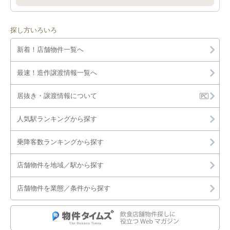
学芸大学駅のその他を出店可能な店舗物件・貸店舗・テナント
舗・テナント一覧
一覧
祐天寺駅のその他を出店可能な店舗物件・貸店舗・テナント一
探し方いろいろ
覧
新着！店舗物件一覧へ
最速！造作譲渡情報一覧へ
居抜き・譲渡情報について
人気駅ランキングから探す
乗降客数ランキングから探す
店舗物件を地域／駅から探す
店舗物件を業態／条件から探す