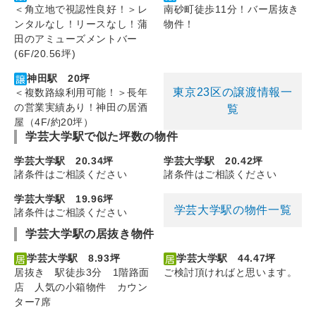
＜角立地で視認性良好！＞レ
南砂町徒歩11分！バー居抜き
ンタルなし！リースなし！蒲
物件！
田のアミューズメントバー
(6F/20.56坪)
神田駅 20坪
東京23区の譲渡情報一
＜複数路線利用可能！＞長年
の営業実績あり！神田の居酒
覧
屋（4F/約20坪）
学芸大学駅で似た坪数の物件
学芸大学駅 20.34坪
学芸大学駅 20.42坪
諸条件はご相談ください
諸条件はご相談ください
学芸大学駅 19.96坪
学芸大学駅の物件一覧
諸条件はご相談ください
学芸大学駅の居抜き物件
学芸大学駅 8.93坪
学芸大学駅 44.47坪
居抜き 駅徒歩3分 1階路面
ご検討頂ければと思います。
店 人気の小箱物件 カウン
ター7席