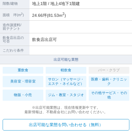
地上1階 / 地上4地下1階建
階数/建物
2
2
24.66坪(81.53m
)
面積 坪(m
)
造作譲渡料/
前テナント
飲食店出店の
飲食店出店可
可否
こだわり条件
出店可能な業態
重飲食
軽飲食
バー・クラブ
サロン（マッサージ・
医療・歯科・クリニッ
美容室・理容室
エステ・ネイルなど）
ク
その他サービス・その
物販・小売
ジム・教室・スタジオ
他
※出店可能業態は、現在情報更新中です。
最新情報は、不動産会社にお問い合わせください。
出店可能な業態を問い合わせる（無料）