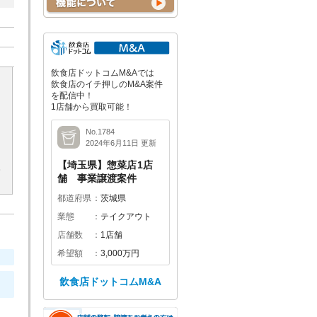
飲食店ドットコムM&Aでは
飲食店のイチ押しのM&A案件
を配信中！
1店舗から買取可能！
No.1784
2024年6月11日 更新
【埼玉県】惣菜店1店
。
舗 事業譲渡案件
都道府県
茨城県
業態
テイクアウト
店舗数
1店舗
希望額
3,000万円
飲食店ドットコムM&A