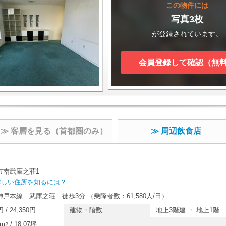
この物件には
写真3枚
が登録されています。
会員登録して確認（無
≫ 客層を見る（首都圏のみ）
≫ 周辺飲食店
市南武庫之荘1
詳しい住所を知るには？
神戸本線 武庫之荘 徒歩3分 （乗降者数：61,580人/日）
 / 24,350円
建物・階数
地上3階建 ・ 地上1
3m
/ 18.07坪
2