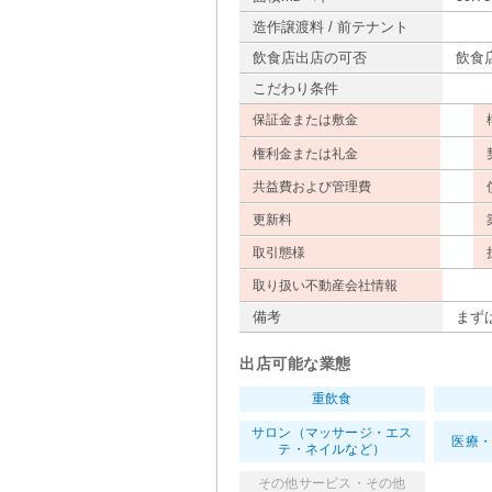
造作譲渡料 / 前テナント
飲食店出店の可否
飲食
こだわり条件
保証金または敷金
権利金または礼金
共益費および管理費
更新料
取引態様
取り扱い不動産会社情報
備考
まず
出店可能な業態
重飲食
サロン（マッサージ・エス
医療
テ・ネイルなど）
その他サービス・その他