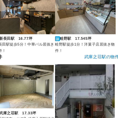
新長田駅 16.77坪
畦野駅 17.545坪
長田駅徒歩5分！中華バル居抜き
畦野駅徒歩1分！洋菓子店居抜き物
件！
件！
件
武庫之荘駅の物
武庫之荘駅 17.33坪