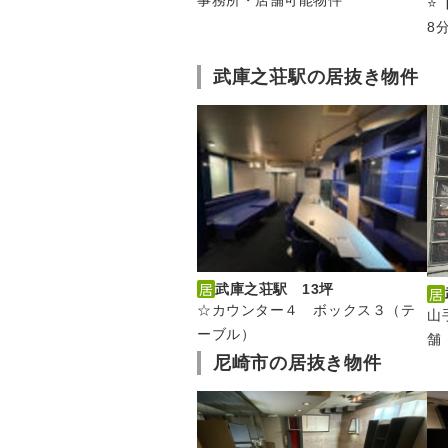
⭐
8
武庫之荘駅の居抜き物件
武庫之荘駅 13坪
☆カウンター４ ボックス３（テ
山
ーブル）
舗
尼崎市の居抜き物件