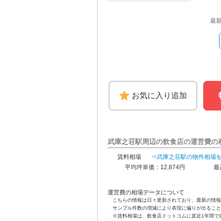
最
お気に入り追加
武庫之荘駅周辺の飲食店の運営費の
賃料相場
⇒武庫之荘駅の物件相場
平均坪単価：12,874円
最
運営費の相場データについて
こちらの情報は日々更新されており、最新の情報
サンプル件数の増減により表現に偏りが出ること
※賃料相場は、飲食店ドットコムに直近1年間で