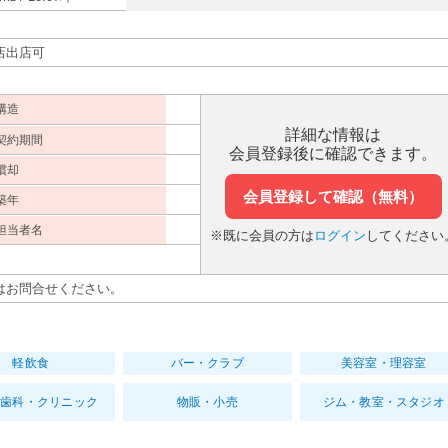
店出店可
構造
詳細な情報は
契約期間
会員登録後に確認できます。
償却
会員登録して確認（無料）
築年
担当者名
※既に会員の方は
ログイン
してください
はお問合せください。
軽飲食
バー・クラブ
美容室・理容室
・歯科・クリニック
物販・小売
ジム・教室・スタジオ