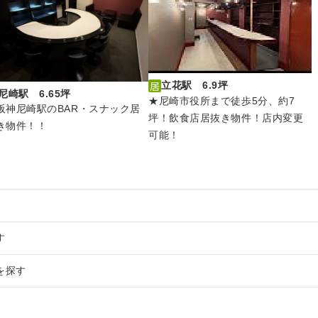
立花駅 6.9坪
尼崎駅 6.65坪
★尼崎市役所まで徒歩5分、約7
阪神尼崎駅のBAR・スナック居
坪！飲食店居抜き物件！店内変更
き物件！！
可能！
す
テナント一覧
を探す
ント一覧
物件・貸店舗・テナント一覧
ント一覧
物件・貸店舗・テナント一覧
店舗物件・貸店舗・テナント一覧