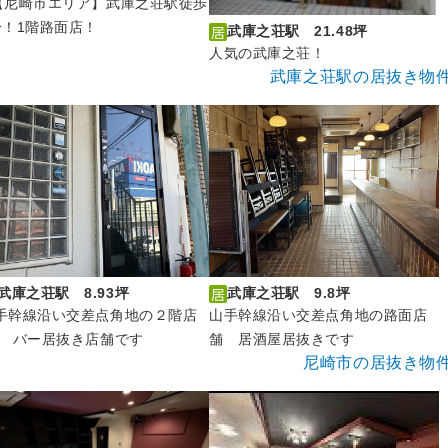
【尼崎市エリア】武庫之荘駅徒歩
分！1階路面店！
武庫之荘駅 21.48坪
人気の武庫之荘！
武庫之荘駅の居抜き物
武庫之荘駅 8.93坪
武庫之荘駅 9.8坪
手幹線沿い交差点角地の２階店
山手幹線沿い交差点角地の路面店
 バー居抜き店舗です
舗 居酒屋居抜きです
尼崎市の居抜き物