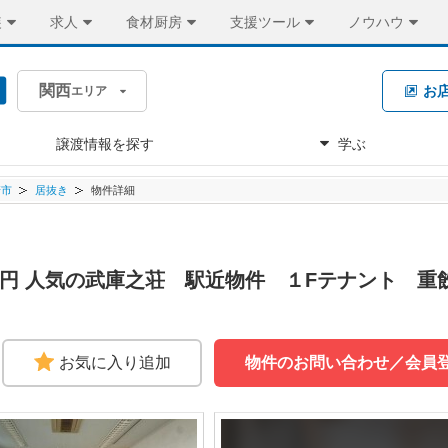
装
求人
食材厨房
支援ツール
ノウハウ
関西
お
エリア
譲渡情報を探す
学ぶ
崎市
居抜き
物件詳細
0万円 人気の武庫之荘 駅近物件 １Fテナント 
お気に入り追加
物件のお問い合わせ／会員