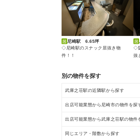
尼崎駅 6.65坪
◇尼崎駅のスナック居抜き物
◇
件！！
抜
別の物件を探す
武庫之荘駅の近隣駅から探す
出店可能業態から尼崎市の物件を探
西宮北口駅の店舗物件・貸店舗・
出店可能業態から武庫之荘駅の物件
塚口駅の店舗物件・貸店舗・テナ
尼崎市の重飲食を出店可能な店舗
同じエリア・階数から探す
夙川駅の店舗物件・貸店舗・テナ
尼崎市の軽飲食を出店可能な店舗
武庫之荘駅の重飲食を出店可能な