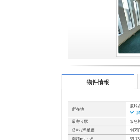
物件情報
尼崎
所在地
最寄り駅
阪急
賃料 /坪単価
44万円
面積m
・坪
59.7
2