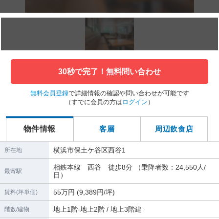
30秒で完了！無料問い合わせ
無料会員登録
で詳細情報の確認や問い合わせが可能です
（すでに会員の方は
ログイン
）
物件情報
客層
周辺飲食店
横浜市保土ケ谷区西谷1
所在地
相鉄本線 西谷 徒歩8分 （乗降者数：24,550人/
最寄駅
日）
55万円 (9,389円/坪)
賃料(坪単価)
地上1階-地上2階 / 地上3階建
階数/建物