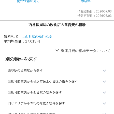
物件情報の見方
用語集
情報登録日：2026/07/03
情報更新日：2026/07/03
西谷駅周辺の飲食店の運営費の相場
賃料相場
→西谷駅の物件相場
平均坪単価：17,013円
※運営費の相場データについて
別の物件を探す
西谷駅の近隣駅から探す
出店可能業態から横浜市保土ケ谷区の物件を探す
鶴ヶ峰駅の店舗物件・貸店舗・テナント一覧
出店可能業態から西谷駅の物件を探す
上星川駅の店舗物件・貸店舗・テナント一覧
横浜市保土ケ谷区の重飲食を出店可能な店舗物件・貸店舗・テ
ナント一覧
同じエリアから寿司の居抜き物件を探す
新横浜駅の店舗物件・貸店舗・テナント一覧
西谷駅の重飲食を出店可能な店舗物件・貸店舗・テナント一覧
横浜市保土ケ谷区の軽飲食を出店可能な店舗物件・貸店舗・テ
ナント一覧