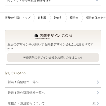
同じエリアから居抜き物件を探す
羽沢横浜国大駅の店舗物件・貸店舗・テナント一覧
西谷駅の軽飲食を出店可能な店舗物件・貸店舗・テナント一覧
横浜市の寿司の居抜き店舗物件・貸店舗・テナント一覧
横浜市保土ケ谷区の美容室・理容室を出店可能な店舗物件・貸
西谷駅の美容室・理容室を出店可能な店舗物件・貸店舗・テナ
横浜市保土ケ谷区の寿司の居抜き店舗物件・貸店舗・テナント
横浜市の居抜き店舗物件・貸店舗・テナント一覧
店舗・テナント一覧
ント一覧
一覧
店舗物件探しトップ
首都圏
神奈川
横浜市
横浜市保土ケ谷
西谷駅の居抜き店舗物件・貸店舗・テナント一覧
横浜市保土ケ谷区のサロンを出店可能な店舗物件・貸店舗・テ
西谷駅のサロンを出店可能な店舗物件・貸店舗・テナント一覧
西谷駅の寿司の居抜き店舗物件・貸店舗・テナント一覧
ナント一覧
お店のデザインをお願いする内装デザイン会社はお決まりです
か？
神奈川県のデザイン会社をお探しの方はこちら
探し方いろいろ
新着！店舗物件一覧へ
最速！造作譲渡情報一覧へ
居抜き・譲渡情報について