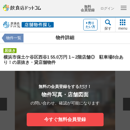
無料
ログイン
会員登録
売り
たい方
探す
menu
物件詳細
物件一覧
居抜き
横浜市保土ケ谷区西谷1 55.0万円 1～2階店舗◎ 駐車場8台あ
り！の居抜き・貸店舗物件
無料の会員登録をするだけ！
物件写真・店舗図面
の問い合わせ、確認が可能になります
今すぐ無料会員登録