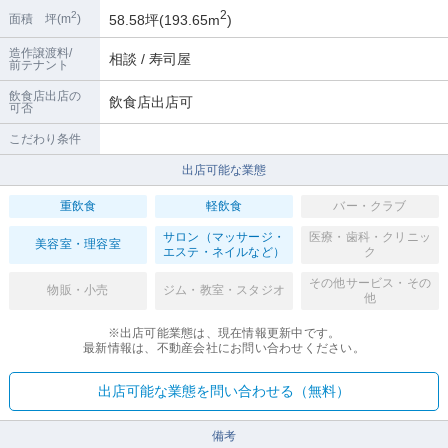
2
2
58.58坪(193.65m
)
面積 坪(m
)
造作譲渡料/
相談 / 寿司屋
前テナント
飲食店出店の
飲食店出店可
可否
こだわり条件
出店可能な業態
重飲食
軽飲食
バー・クラブ
サロン（マッサージ・
医療・歯科・クリニッ
美容室・理容室
エステ・ネイルなど）
ク
その他サービス・その
物販・小売
ジム・教室・スタジオ
他
※出店可能業態は、現在情報更新中です。
最新情報は、不動産会社にお問い合わせください。
出店可能な業態を問い合わせる（無料）
備考