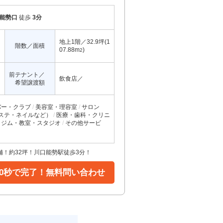
能勢口
徒歩
3分
地上1階／32.9坪(1
階数／面積
07.88m
)
2
前テナント／
飲食店／
希望譲渡額
バー・クラブ
美容室・理容室
サロン
ステ・ネイルなど）
医療・歯科・クリニ
ジム・教室・スタジオ
その他サービ
！約32坪！川口能勢駅徒歩3分！
30秒で完了！無料問い合わせ