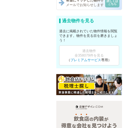
希望にマッチした物件
を
詳しくは
こちら
メールでお知らせします
過去物件を見る
過去に掲載されていた物件情報を閲覧
できます。物件を見る目を磨きましょ
う！
過去物件
全358079件を見る
（
プレミアムサービス
専用）