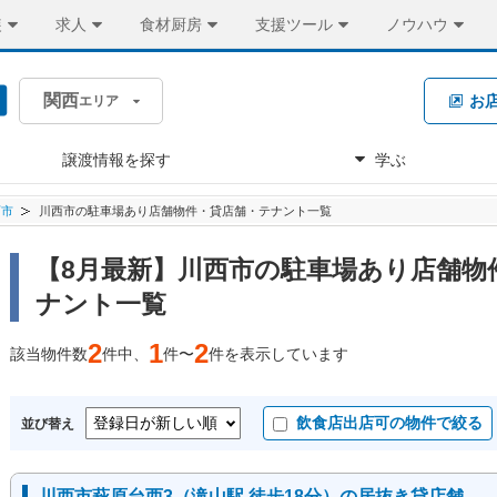
装
求人
食材厨房
支援ツール
ノウハウ
関西
お
エリア
譲渡情報を探す
学ぶ
西市
川西市の駐車場あり店舗物件・貸店舗・テナント一覧
【8月最新】川西市の駐車場あり店舗物
ナント一覧
2
1
2
該当物件数
件中、
件〜
件を表示しています
飲食店出店可の物件で絞る
並び替え
川西市萩原台西3（滝山駅 徒歩18分）の居抜き貸店舗