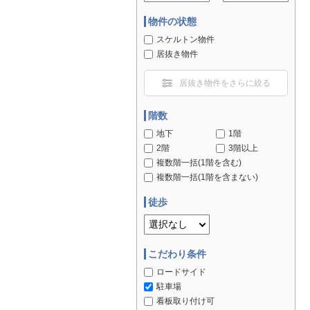
物件の状態
スケルトン物件
居抜き物件
居抜き物件をさらに絞る
階数
地下
1階
2階
3階以上
複数階一括(1階を含む)
複数階一括(1階を含まない)
徒歩
こだわり条件
ロードサイド
駐車場
看板取り付け可