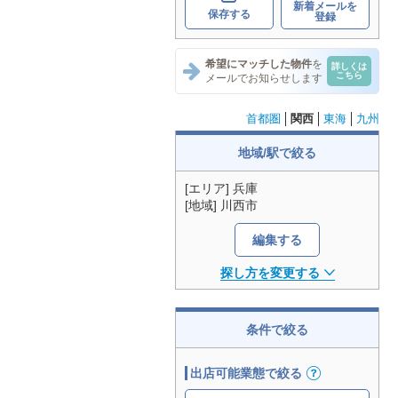
新着メールを
保存する
登録
希望にマッチした物件
を
詳しくは
こちら
メールでお知らせします
首都圏
関西
東海
九州
地域/駅で絞る
[エリア] 兵庫
[地域] 川西市
編集する
探し方を変更する
条件で絞る
出店可能業態で絞る