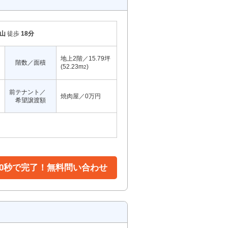
山
徒歩
18分
地上2階／15.79坪
階数／面積
(52.23m
)
2
前テナント／
焼肉屋／0万円
希望譲渡額
30秒で完了！無料問い合わせ