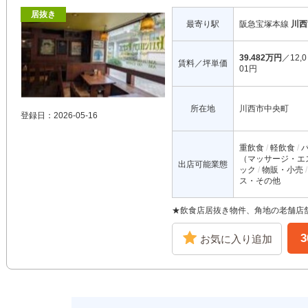
居抜き
最寄り駅
阪急宝塚本線
川西
39.482万円
／12,0
賃料／坪単価
01円
所在地
川西市中央町
登録日：2026-05-16
重飲食
軽飲食
（マッサージ・エ
出店可能業態
ック
物販・小売
ス・その他
★飲食店居抜き物件、角地の老舗店舗
お気に入り追加