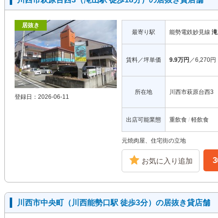
居抜き
最寄り駅
能勢電鉄妙見線
滝
賃料／坪単価
9.9万円
／6,270円
所在地
川西市萩原台西3
登録日：2026-06-11
出店可能業態
重飲食
軽飲食
元焼肉屋、住宅街の立地
お気に入り追加
川西市中央町（川西能勢口駅 徒歩3分）の居抜き貸店舗