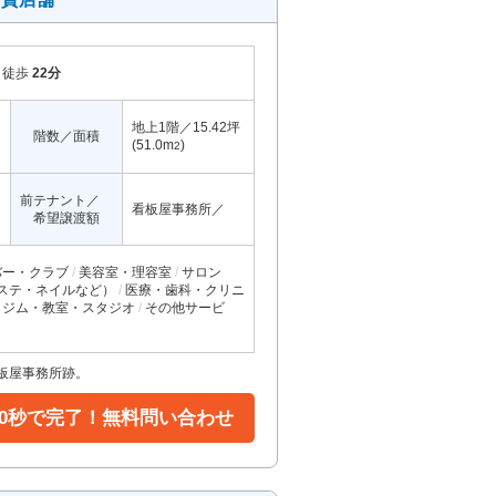
徒歩
22分
地上1階／15.42坪
階数／面積
(51.0m
)
2
前テナント／
看板屋事務所／
希望譲渡額
バー・クラブ
美容室・理容室
サロン
ステ・ネイルなど）
医療・歯科・クリニ
ジム・教室・スタジオ
その他サービ
板屋事務所跡。
30秒で完了！無料問い合わせ