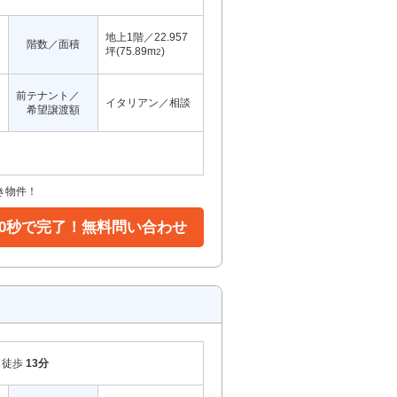
地上1階／22.957
階数／面積
坪(75.89m
)
2
前テナント／
イタリアン／相談
希望譲渡額
き物件！
30秒で完了！無料問い合わせ
徒歩
13分