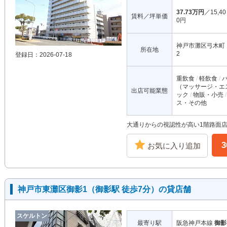
37.73万円
／15,40
賃料／坪単価
0円
神戸市灘区弓木町
所在地
2
登録日：2026-07-18
重飲食
軽飲食
（マッサージ・エ
出店可能業態
ック
物販・小売
ス・その他
大通りからの視認性が高い1階路面
お気に入り追加
神戸市東灘区御影1（御影駅 徒歩7分）の貸店舗
スケルトン
最寄り駅
阪急神戸本線
御影