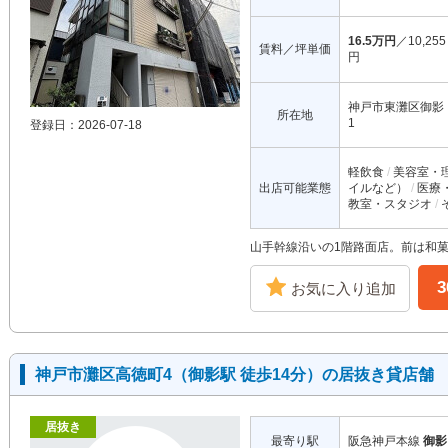
16.5万円
／10,255
賃料／坪単価
円
神戸市東灘区御影
所在地
1
登録日：2026-07-18
軽飲食
美容室・
出店可能業態
イルなど）
医療
教室・スタジオ
山手幹線沿いの1階路面店。前は和
お気に入り追加
神戸市灘区高徳町4（御影駅 徒歩14分）の居抜き貸店舗
居抜き
最寄り駅
阪急神戸本線
御影