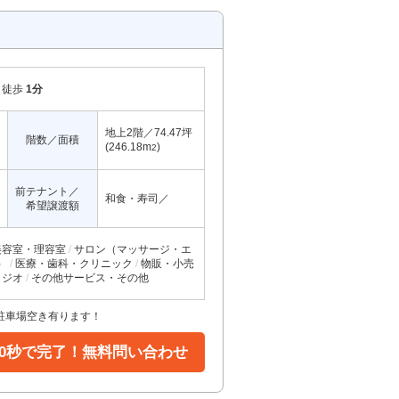
徒歩
1分
地上2階／74.47坪
階数／面積
(246.18m
)
2
前テナント／
和食・寿司／
希望譲渡額
美容室・理容室
サロン（マッサージ・エ
）
医療・歯科・クリニック
物販・小売
タジオ
その他サービス・その他
駐車場空き有ります！
30秒で完了！無料問い合わせ