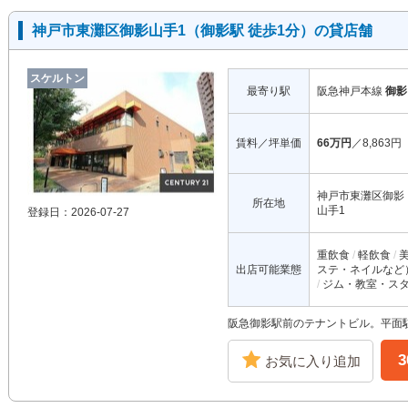
神戸市東灘区御影山手1（御影駅 徒歩1分）の貸店舗
スケルトン
最寄り駅
阪急神戸本線
御影
賃料／坪単価
66万円
／8,863円
神戸市東灘区御影
所在地
山手1
登録日：2026-07-27
重飲食
軽飲食
出店可能業態
ステ・ネイルなど
ジム・教室・ス
阪急御影駅前のテナントビル。平面
お気に入り追加