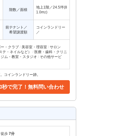
地上1階／24.5坪(8
階数／面積
1.0m
)
2
前テナント／
コインランドリー
希望譲渡額
／
バー・クラブ
美容室・理容室
サロン
ステ・ネイルなど）
医療・歯科・クリニ
ジム・教室・スタジオ
その他サービ
店。コインランドリー跡。
30秒で完了！無料問い合わせ
徒歩
7分