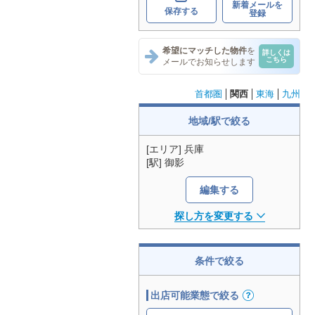
新着メールを
保存する
登録
希望にマッチした物件
を
詳しくは
こちら
メールでお知らせします
首都圏
関西
東海
九州
地域/駅で絞る
[エリア] 兵庫
[駅] 御影
編集する
探し方を変更する
条件で絞る
出店可能業態で絞る