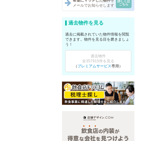
希望にマッチした物件
を
詳しくは
こちら
メールでお知らせします
過去物件を見る
過去に掲載されていた物件情報を閲覧
できます。物件を見る目を磨きましょ
う！
過去物件
全357915件を見る
（
プレミアムサービス
専用）