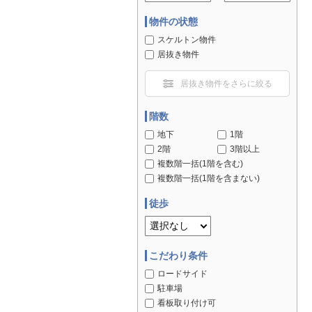
物件の状態
スケルトン物件
居抜き物件
居抜き物件をさらに絞る
階数
地下
1階
2階
3階以上
複数階一括(1階を含む)
複数階一括(1階を含まない)
徒歩
こだわり条件
ロードサイド
駐車場
看板取り付け可