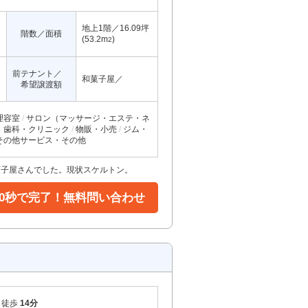
地上1階／16.09坪
階数／面積
(53.2m
)
2
前テナント／
和菓子屋／
希望譲渡額
理容室
サロン（マッサージ・エステ・ネ
・歯科・クリニック
物販・小売
ジム・
その他サービス・その他
菓子屋さんでした。現状スケルトン。
30秒で完了！無料問い合わせ
徒歩
14分