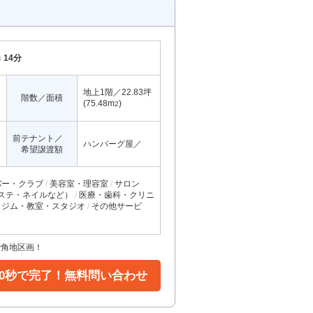
歩
14分
地上1階／22.83坪
階数／面積
(75.48m
)
2
前テナント／
ハンバーグ屋／
希望譲渡額
バー・クラブ
美容室・理容室
サロン
ステ・ネイルなど）
医療・歯科・クリニ
ジム・教室・スタジオ
その他サービ
階角地区画！
30秒で完了！無料問い合わせ