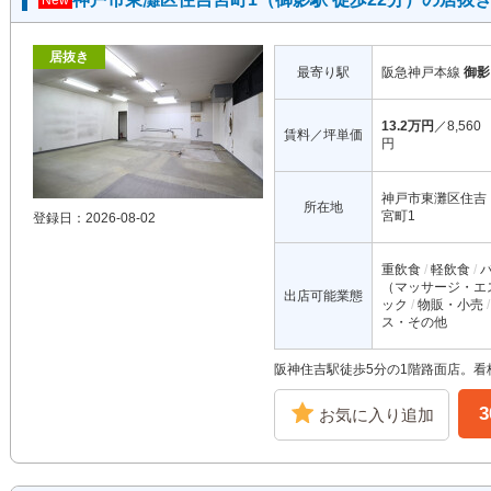
New
居抜き
最寄り駅
阪急神戸本線
御影
13.2万円
／8,560
賃料／坪単価
円
神戸市東灘区住吉
所在地
宮町1
登録日：2026-08-02
重飲食
軽飲食
（マッサージ・エ
出店可能業態
ック
物販・小売
ス・その他
阪神住吉駅徒歩5分の1階路面店。看
お気に入り追加