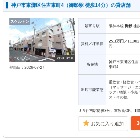
神戸市東灘区住吉東町4（御影駅 徒歩14分）の貸店舗
スケルトン
最寄り駅
阪神本線
御影
徒
25.3万円
／11,082
賃料／坪単価
円
神戸市東灘区住吉
所在地
東町4
登録日：2026-07-27
重飲食
軽飲食
（マッサージ・エ
出店可能業態
ック
物販・小売
ス・その他
ＪＲ住吉駅徒歩3分。重飲食OK、1
お気に入り追加