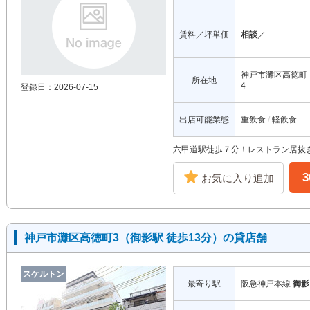
賃料／坪単価
相談
／
神戸市灘区高徳町
所在地
4
登録日：2026-07-15
出店可能業態
重飲食
軽飲食
六甲道駅徒歩７分！レストラン居抜
お気に入り追加
神戸市灘区高徳町3（御影駅 徒歩13分）の貸店舗
スケルトン
最寄り駅
阪急神戸本線
御影