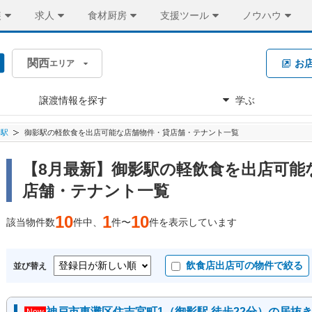
装
求人
食材厨房
支援ツール
ノウハウ
関西
お
エリア
譲渡情報を探す
学ぶ
影駅
御影駅の軽飲食を出店可能な店舗物件・貸店舗・テナント一覧
【8月最新】御影駅の軽飲食を出店可能
店舗・テナント一覧
10
1
10
該当物件数
件中、
件〜
件を表示しています
飲食店出店可の物件で絞る
並び替え
神戸市東灘区住吉宮町1（御影駅 徒歩22分）の居抜