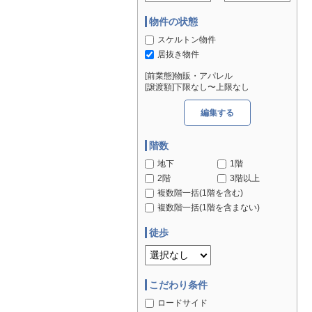
物件の状態
スケルトン物件
居抜き物件
[前業態]物販・アパレル
[譲渡額]下限なし〜上限なし
編集する
階数
地下
1階
2階
3階以上
複数階一括(1階を含む)
複数階一括(1階を含まない)
徒歩
こだわり条件
ロードサイド