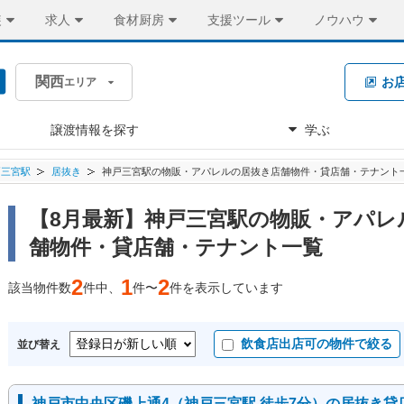
装
求人
食材厨房
支援ツール
ノウハウ
関西
お
エリア
譲渡情報を探す
学ぶ
戸三宮駅
居抜き
神戸三宮駅の物販・アパレルの居抜き店舗物件・貸店舗・テナント
【8月最新】神戸三宮駅の物販・アパレ
舗物件・貸店舗・テナント一覧
2
1
2
該当物件数
件中、
件〜
件を表示しています
飲食店出店可の物件で絞る
並び替え
神戸市中央区磯上通4（神戸三宮駅 徒歩7分）の居抜き貸