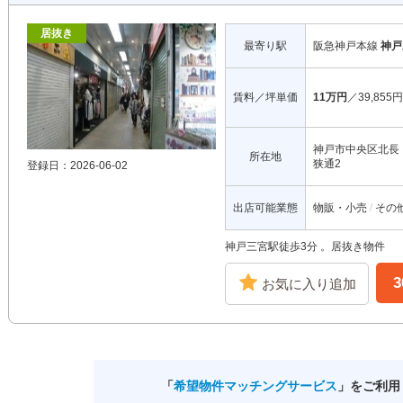
居抜き
最寄り駅
阪急神戸本線
神戸
賃料／坪単価
11万円
／39,855円
神戸市中央区北長
所在地
狭通2
登録日：2026-06-02
出店可能業態
物販・小売
その
神戸三宮駅徒歩3分 。居抜き物件
お気に入り追加
「
希望物件マッチングサービス
」をご利用