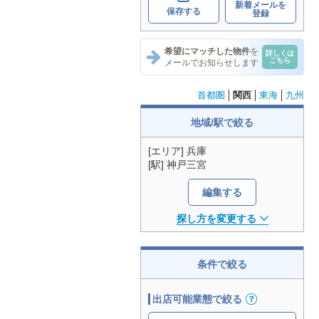
新着メールを
保存する
登録
希望にマッチした物件
を
詳しくは
こちら
メールでお知らせします
首都圏
関西
東海
九州
地域/駅で絞る
[エリア] 兵庫
[駅] 神戸三宮
編集する
探し方を変更する
条件で絞る
出店可能業態で絞る