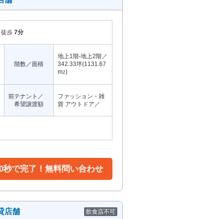
徒歩
7分
地上1階-地上2階／
階数／面積
342.33坪(1131.67
m
)
2
前テナント／
ファッション・雑
希望譲渡額
貨 アウトドア／
30秒で完了！無料問い合わせ
貸店舗
飲食店不可