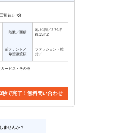
三宮
徒歩
3分
地上1階／2.76坪
階数／面積
(9.15m
)
2
前テナント／
ファッション・雑
希望譲渡額
貨／
他サービス・その他
30秒で完了！無料問い合わせ
しませんか？