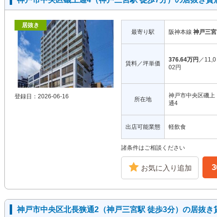
居抜き
最寄り駅
阪神本線
神戸三宮
376.64万円
／11,0
賃料／坪単価
02円
神戸市中央区磯上
登録日：2026-06-16
所在地
通4
出店可能業態
軽飲食
諸条件はご相談ください
お気に入り追加
神戸市中央区北長狭通2（神戸三宮駅 徒歩3分）の居抜き