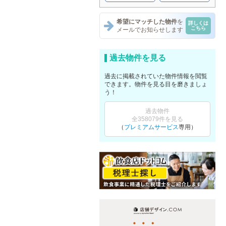
希望にマッチした物件
を
詳しくは
こちら
メールでお知らせします
過去物件を見る
過去に掲載されていた物件情報を閲覧
できます。物件を見る目を磨きましょ
う！
過去物件
全358079件を見る
（
プレミアムサービス
専用）