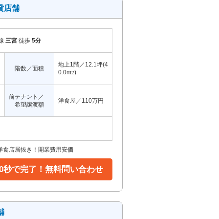
貸店舗
線
三宮
徒歩
5分
地上1階／12.1坪(4
階数／面積
0.0m
)
2
前テナント／
洋食屋／110万円
希望譲渡額
洋食店居抜き！開業費用安価
30秒で完了！無料問い合わせ
舗