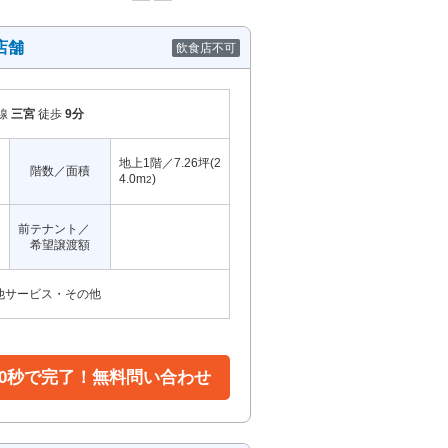
店舗
飲食店不可
線
三宮
徒歩
9分
地上1階／7.26坪(2
階数／面積
4.0m
)
2
前テナント／
希望譲渡額
他サービス・その他
30秒で完了！無料問い合わせ