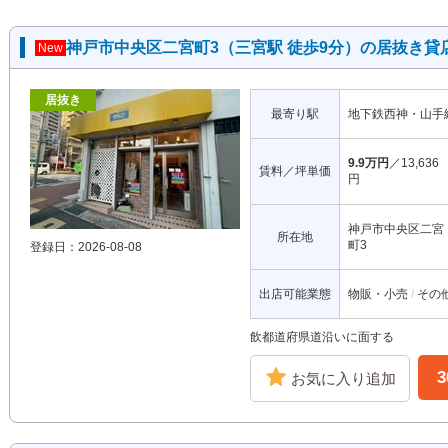
神戸市中央区二宮町3（三宮駅 徒歩9分）の居抜き貸
New
居抜き
最寄り駅
地下鉄西神・山手
9.9万円
／13,636
賃料／坪単価
円
神戸市中央区二宮
所在地
町3
登録日：2026-08-08
出店可能業態
物販・小売
その
飲都道府県道沿いに面する
お気に入り追加