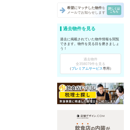
希望にマッチした物件
を
詳しくは
こちら
メールでお知らせします
過去物件を見る
過去に掲載されていた物件情報を閲覧
できます。物件を見る目を磨きましょ
う！
過去物件
全358079件を見る
（
プレミアムサービス
専用）