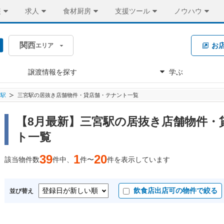
装
求人
食材厨房
支援ツール
ノウハウ
関西
お
エリア
譲渡情報を探す
学ぶ
宮駅
三宮駅の居抜き店舗物件・貸店舗・テナント一覧
【8月最新】三宮駅の居抜き店舗物件・
ト一覧
39
1
20
該当物件数
件中、
件〜
件を表示しています
飲食店出店可の物件で絞る
並び替え