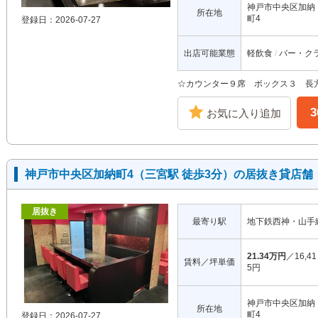
神戸市中央区加納
所在地
町4
登録日：2026-07-27
出店可能業態
軽飲食
バー・ク
☆カウンター９席 ボックス３ 長
お気に入り追加
神戸市中央区加納町4（三宮駅 徒歩3分）の居抜き貸店舗
居抜き
最寄り駅
地下鉄西神・山手
21.34万円
／16,41
賃料／坪単価
5円
神戸市中央区加納
所在地
町4
登録日：2026-07-27