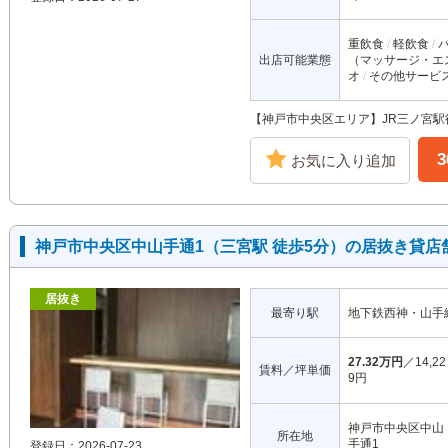
重飲食
軽飲食
出店可能業態
（マッサージ・エ
オ
その他サービ
【神戸市中央区エリア】JR三ノ宮駅
お気に入り追加
神戸市中央区中山手通1（三宮駅 徒歩5分）の居抜き貸店
居抜き
最寄り駅
地下鉄西神・山手
27.32万円
／14,22
賃料／坪単価
9円
神戸市中央区中山
所在地
手通1
登録日：2026-07-23