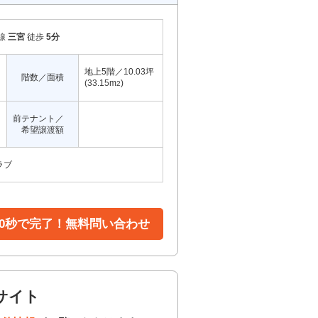
線
三宮
徒歩
5分
地上5階／10.03坪
階数／面積
(33.15m
)
2
前テナント／
希望譲渡額
ラブ
30秒で完了！無料問い合わせ
サイト