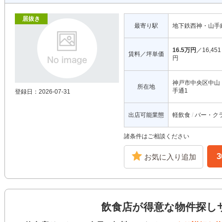
居抜き
最寄り駅
地下鉄西神・山手
16.5万円
／16,451
賃料／坪単価
円
神戸市中央区中山
所在地
手通1
登録日：2026-07-31
出店可能業態
軽飲食
バー・ク
諸条件はご相談ください
お気に入り追加
飲食店が得意な物件探し