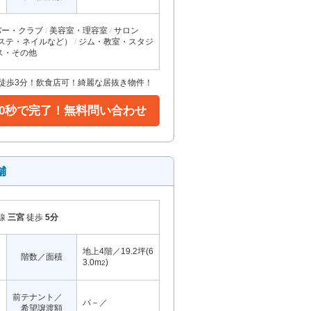
バー・クラブ
美容室・理容室
サロン
ステ・ネイルなど）
ジム・教室・スタジ
ス・その他
徒歩3分！飲食店可！綺麗な居抜き物件！
30秒で完了！無料問い合わせ
舗
線
三宮
徒歩
5分
地上4階／19.2坪(6
階数／面積
3.0m
)
2
前テナント／
バ－／
希望譲渡額