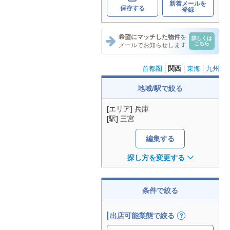
新着メールを
保存する
登録
希望にマッチした物件
を
詳しくは
こちら
メールでお知らせします
首都圏
関西
東海
九州
地域/駅で絞る
[エリア] 兵庫
[駅] 三宮
編集する
探し方を変更する
条件で絞る
出店可能業態で絞る