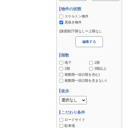
物件の状態
スケルトン物件
居抜き物件
[譲渡額]下限なし〜上限なし
編集する
階数
地下
1階
2階
3階以上
複数階一括(1階を含む)
複数階一括(1階を含まない)
徒歩
こだわり条件
ロードサイド
駐車場