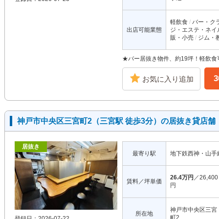
軽飲食
バー・ク
出店可能業態
ジ・エステ・ネイ
販・小売
ジム・
★バー居抜き物件、約19坪！軽飲食
お気に入り追加
神戸市中央区三宮町2（三宮駅 徒歩3分）の居抜き貸店舗
居抜き
最寄り駅
地下鉄西神・山手
26.4万円
／26,400
賃料／坪単価
円
神戸市中央区三宮
所在地
町2
登録日：2026-07-22