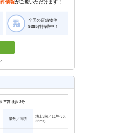
物件情報
がご覧いただけます！
全国の店舗物件
！
9395
件掲載中！
い
線
三宮
徒歩
3分
地上3階／11坪(36.
階数／面積
36m
)
2