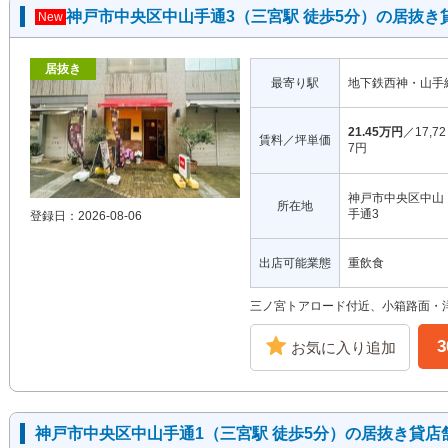
神戸市中央区中山手通3（三宮駅 徒歩5分）の居抜き
New
居抜き
最寄り駅
地下鉄西神・山手
21.45万円
／17,72
賃料／坪単価
7円
神戸市中央区中山
所在地
手通3
登録日：2026-08-06
出店可能業態
重飲食
三ノ宮トアロード付近、小箱路面・
お気に入り追加
神戸市中央区中山手通1（三宮駅 徒歩5分）の居抜き貸店