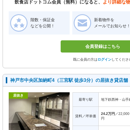
飲食店ドットコム会員（無料）になると、
より詳細な
階数・保証金
新着物件を
などを公開！
メールでお知らせ
会員登録はこちら
既に会員の方は
ログイン
してくださ
神戸市中央区加納町4（三宮駅 徒歩3分）の居抜き貸店舗
居抜き
最寄り駅
地下鉄西神・山手
24.2万円
／22,000
賃料／坪単価
円