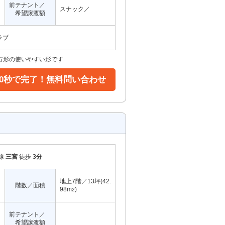
前テナント／
スナック／
希望譲渡額
ラブ
方形の使いやすい形です
30秒で完了！無料問い合わせ
線
三宮
徒歩
3分
地上7階／13坪(42.
階数／面積
98m
)
2
前テナント／
希望譲渡額