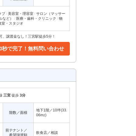
ラブ
美容室・理容室
サロン（マッサー
ルなど）
医療・歯科・クリニック
物
教室・スタジオ
可、譲渡金なし！三宮駅徒歩5分！
30秒で完了！無料問い合わせ
線
三宮
徒歩
3分
地下1階／10坪(33.
階数／面積
06m
)
2
前テナント／
飲食店／相談
希望譲渡額