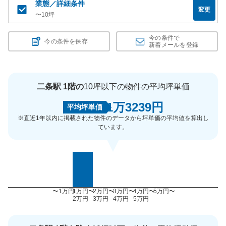
業態／詳細条件
変更
〜10坪
今の条件で
今の条件を保存
新着メールを登録
二条駅 1階の
10坪以下の物件の平均坪単価
1万3239円
平均坪単価
※直近1年以内に掲載された物件のデータから坪単価の平均値を算出し
ています。
〜1万円
1万円〜
2万円〜
3万円〜
4万円〜
5万円〜
2万円
3万円
4万円
5万円