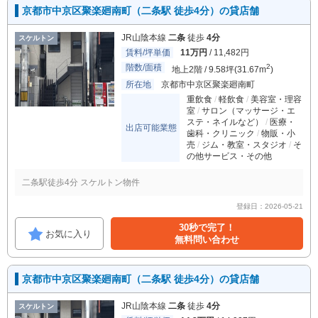
京都市中京区聚楽廻南町（二条駅 徒歩4分）の貸店舗
JR山陰本線
二条
徒歩
4分
スケルトン
賃料/坪単価
11万円
/ 11,482円
階数/面積
2
地上2階 / 9.58坪(31.67m
)
所在地
京都市中京区聚楽廻南町
重飲食
軽飲食
美容室・理容
室
サロン（マッサージ・エ
ステ・ネイルなど）
医療・
出店可能業態
歯科・クリニック
物販・小
売
ジム・教室・スタジオ
そ
の他サービス・その他
二条駅徒歩4分 スケルトン物件
登録日：2026-05-21
30秒で完了！
お気に入り
無料問い合わせ
京都市中京区聚楽廻南町（二条駅 徒歩4分）の貸店舗
JR山陰本線
二条
徒歩
4分
スケルトン