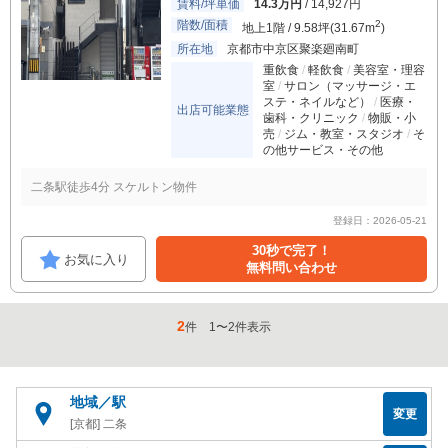
賃料/坪単価
14.3万円
/ 14,927円
階数/面積
2
地上1階 / 9.58坪(31.67m
)
所在地
京都市中京区聚楽廻南町
重飲食
軽飲食
美容室・理容
室
サロン（マッサージ・エ
ステ・ネイルなど）
医療・
出店可能業態
歯科・クリニック
物販・小
売
ジム・教室・スタジオ
そ
の他サービス・その他
二条駅徒歩4分 スケルトン物件
登録日：2026-05-21
30秒で完了！
お気に入り
無料問い合わせ
2
件
1
〜
2
件表示
地域／駅
変更
[京都] 二条