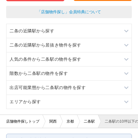
「店舗物件探し」会員特典について
二条の近隣駅から探す
二条の近隣駅から居抜き物件を探す
円町
人気の条件から二条駅の物件を探す
丹波口
円町
階数から二条駅の物件を探す
西大路御池
丹波口
スケルトン
出店可能業態から二条駅の物件を探す
二条城前
西大路御池
看板取り付け可
1階
エリアから探す
二条城前
10坪以下
2階
重飲食
20坪以下
軽飲食
大阪
店舗物件探しトップ
関西
京都
二条駅
二条駅の10坪以下
賃料10万円以下
美容室・理容室
京都