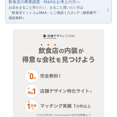
飲食店の事業譲渡・M&Aをお考えの方へ
賃料20万円以下
サロン（マッサージ・エステ・ネイルなど）
兵庫
お店をまるごと売りたい、まるごと買いたい方は
「飲食店ドットコムM&A」にご相談ください!!（秘密厳守・
医療・歯科・クリニック
相談無料）
物販・小売
ジム・教室・スタジオ
その他サービス・その他