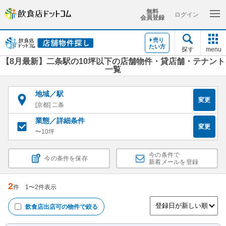
無料
ログイン
会員登録
売り
たい方
探す
menu
【8月最新】二条駅の10坪以下の店舗物件・貸店舗・テナント
一覧
地域／駅
変更
[京都] 二条
業態／詳細条件
変更
〜10坪
今の条件で
今の条件を保存
新着メールを登録
2
件
1
〜
2
件表示
飲食店出店可
の物件で絞る