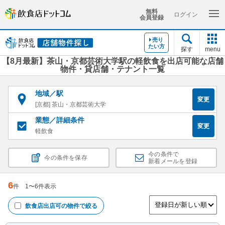
無料
ログイン
会員登録
売り
たい方
探す
menu
【8月最新】茶山・京都芸術大学駅の軽飲食を出店可能な店舗
物件・貸店舗・テナント一覧
地域／駅
変更
[京都] 茶山・京都芸術大学
業態／詳細条件
変更
軽飲食
今の条件で
今の条件を保存
新着メールを登録
6
件
1
〜
6
件表示
飲食店出店可
の物件で絞る