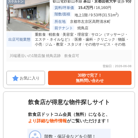
叡山電鉄叡山本線
茶山・京都芸術大学
徒歩
9分
スケルトン
賃料/坪単価
15.4万円
/ 16,160円
階数/面積
2
地上1階 / 9.53坪(31.51m
)
所在地
京都市左京区高野清水町
前テナント
焼鳥店
重飲食
軽飲食
美容室・理容室
サロン（マッサージ・
出店可能業態
エステ・ネイルなど）
医療・歯科・クリニック
物販・
小売
ジム・教室・スタジオ
その他サービス・その他
川端通沿いの1階店舗 焼鳥店跡 飲食店可
登録日：2026-06-08
30秒で完了！
お気に入り
無料問い合わせ
飲食店が得意な物件探しサイト
飲食店ドットコム会員（無料）になると、
より詳細な物件情報
がご覧いただけます！
階数・保証金などを公開！