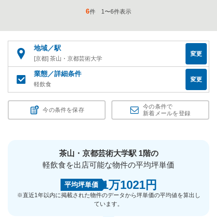
6
件
1
〜
6
件表示
地域／駅
変更
[京都] 茶山・京都芸術大学
業態／詳細条件
変更
軽飲食
今の条件で
今の条件を保存
新着メールを登録
茶山・京都芸術大学駅 1階の
軽飲食を出店可能な物件の平均坪単価
1万1021円
平均坪単価
※直近1年以内に掲載された物件のデータから坪単価の平均値を算出し
ています。