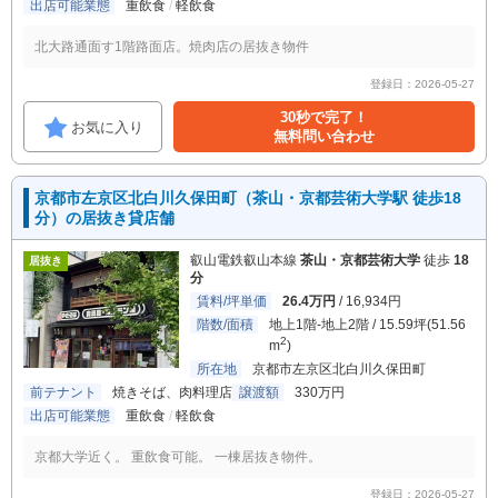
出店可能業態
重飲食
軽飲食
北大路通面す1階路面店。焼肉店の居抜き物件
登録日：2026-05-27
30秒で完了！
お気に入り
無料問い合わせ
京都市左京区北白川久保田町（茶山・京都芸術大学駅 徒歩18
分）の居抜き貸店舗
叡山電鉄叡山本線
茶山・京都芸術大学
徒歩
18
居抜き
分
賃料/坪単価
26.4万円
/ 16,934円
階数/面積
地上1階-地上2階 / 15.59坪(51.56
2
m
)
所在地
京都市左京区北白川久保田町
前テナント
焼きそば、肉料理店
譲渡額
330万円
出店可能業態
重飲食
軽飲食
京都大学近く。 重飲食可能。 一棟居抜き物件。
登録日：2026-05-27