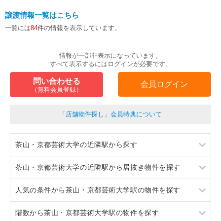
譲渡情報一覧はこちら
一覧には
84
件の情報を表示しています。
情報が一部非表示になっています。
すべて表示するにはログインが必要です。
問い合わせる
会員ログイン
（無料会員登録）
「店舗物件探し」会員特典について
茶山・京都芸術大学の近隣駅から探す
茶山・京都芸術大学の近隣駅から居抜き物件を探す
一乗寺
人気の条件から茶山・京都芸術大学駅の物件を探す
元田中
一乗寺
階数から茶山・京都芸術大学駅の物件を探す
修学院
元田中
居抜き