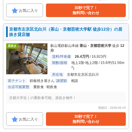
30秒で完了！
お気に入り
無料問い合わせ
京都市左京区北白川（茶山・京都芸術大学駅 徒歩12分）の居
抜き貸店舗
叡山電鉄叡山本線
茶山・京都芸術大学
徒歩
12
居抜き
分
賃料/坪単価
26.4万円
/ 16,923円
階数/面積
地上1階-地上2階 / 15.6坪(51.56m
2
)
所在地
京都市左京区北白川
前テナント
鉄板焼き屋さん
譲渡額
相談
出店可能業態
重飲食
軽飲食
京都大学近くの重飲食可能、居抜き物件！
登録日：2026-05-15
30秒で完了！
お気に入り
無料問い合わせ