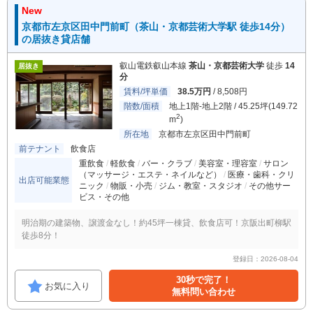
New
京都市左京区田中門前町（茶山・京都芸術大学駅 徒歩14分）
の居抜き貸店舗
叡山電鉄叡山本線
茶山・京都芸術大学
徒歩
14
居抜き
分
賃料/坪単価
38.5万円
/ 8,508円
階数/面積
地上1階-地上2階 / 45.25坪(149.72
2
m
)
所在地
京都市左京区田中門前町
前テナント
飲食店
重飲食
軽飲食
バー・クラブ
美容室・理容室
サロン
（マッサージ・エステ・ネイルなど）
医療・歯科・クリ
出店可能業態
ニック
物販・小売
ジム・教室・スタジオ
その他サー
ビス・その他
明治期の建築物、譲渡金なし！約45坪一棟貸、飲食店可！京阪出町柳駅
徒歩8分！
登録日：2026-08-04
30秒で完了！
お気に入り
無料問い合わせ