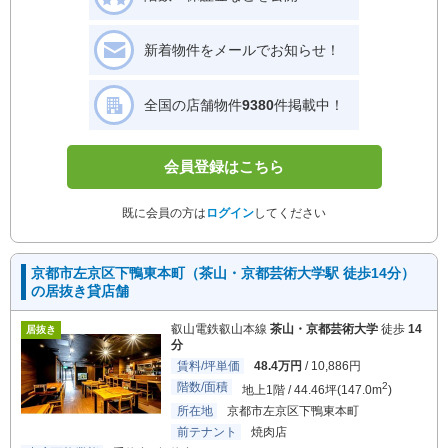
新着物件をメールでお知らせ！
全国の店舗物件
9380
件掲載中！
会員登録はこちら
既に会員の方は
ログイン
してください
京都市左京区下鴨東本町（茶山・京都芸術大学駅 徒歩14分）
の居抜き貸店舗
叡山電鉄叡山本線
茶山・京都芸術大学
徒歩
14
居抜き
分
賃料/坪単価
48.4万円
/ 10,886円
階数/面積
2
地上1階 / 44.46坪(147.0m
)
所在地
京都市左京区下鴨東本町
前テナント
焼肉店