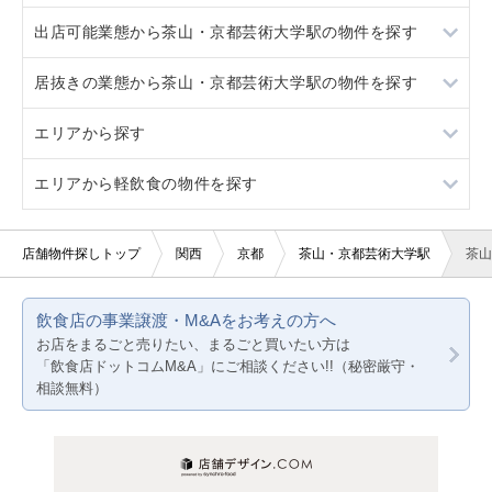
出店可能業態から茶山・京都芸術大学駅の物件を探す
出町柳
修学院
スケルトン
1階
居抜きの業態から茶山・京都芸術大学駅の物件を探す
出町柳
駐車場あり
重飲食
エリアから探す
20坪以下
軽飲食
鉄板焼き・お好み焼
エリアから軽飲食の物件を探す
賃料20万円以下
その他サービス・その他
大阪
京都
大阪
店舗物件探しトップ
関西
京都
茶山・京都芸術大学駅
茶山
兵庫
京都
飲食店の事業譲渡・M&Aをお考えの方へ
兵庫
お店をまるごと売りたい、まるごと買いたい方は
「飲食店ドットコムM&A」にご相談ください!!（秘密厳守・
相談無料）