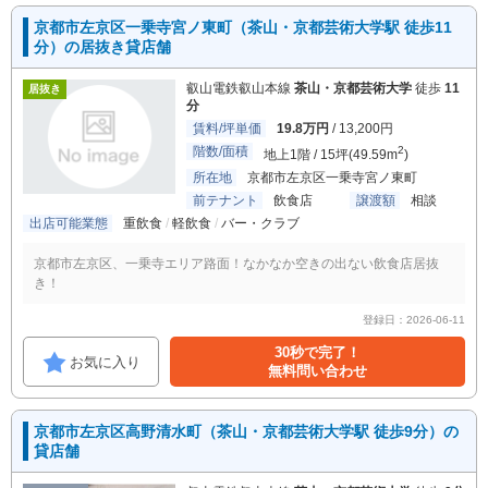
京都市左京区一乗寺宮ノ東町（茶山・京都芸術大学駅 徒歩11
分）の居抜き貸店舗
叡山電鉄叡山本線
茶山・京都芸術大学
徒歩
11
居抜き
分
賃料/坪単価
19.8万円
/ 13,200円
階数/面積
2
地上1階 / 15坪(49.59m
)
所在地
京都市左京区一乗寺宮ノ東町
前テナント
飲食店
譲渡額
相談
出店可能業態
重飲食
軽飲食
バー・クラブ
京都市左京区、一乗寺エリア路面！なかなか空きの出ない飲食店居抜
き！
登録日：2026-06-11
30秒で完了！
お気に入り
無料問い合わせ
京都市左京区高野清水町（茶山・京都芸術大学駅 徒歩9分）の
貸店舗