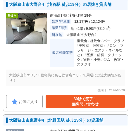
大阪狭山市大野台4（滝谷駅 徒歩19分）の居抜き貸店舗
南海高野線
滝谷
徒歩
19分
居抜き
賃料/坪単価
12.1万円
/ 12,124円
階数/面積
2
地上1階 / 9.98坪(33.0m
)
所在地
大阪狭山市大野台4
重飲食
軽飲食
バー・クラブ
美容室・理容室
サロン（マ
ッサージ・エステ・ネイルな
出店可能業態
ど）
医療・歯科・クリニッ
ク
物販・小売
ジム・教室・
スタジオ
大阪狭山市エリア！住宅街にある飲食店エリアで周辺には近大病院があ
り！
登録日：2026-05-28
30秒で完了！
お気に入り
無料問い合わせ
大阪狭山市東野中4（北野田駅 徒歩19分）の貸店舗