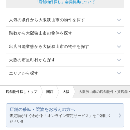
「店舗物件探し」会員特典について
人気の条件から大阪狭山市の物件を探す
階数から大阪狭山市の物件を探す
居抜き
出店可能業態から大阪狭山市の物件を探す
スケルトン
1階
大阪の市区町村から探す
ロードサイド物件
重飲食
エリアから探す
駐車場あり
軽飲食
大阪市すべて
看板取り付け可
バー・クラブ
堺市すべて
大阪
店舗物件探しトップ
関西
大阪
大阪狭山市の店舗物件・貸店舗
10坪以下
美容室・理容室
大阪市都島区
京都
店舗の移転・譲渡をお考えの方へ
20坪以下
サロン（マッサージ・エステ・ネイルなど）
大阪市福島区
兵庫
査定額がすぐわかる「オンライン査定サービス」をご利用く
ださい!!
賃料20万円以下
医療・歯科・クリニック
大阪市此花区