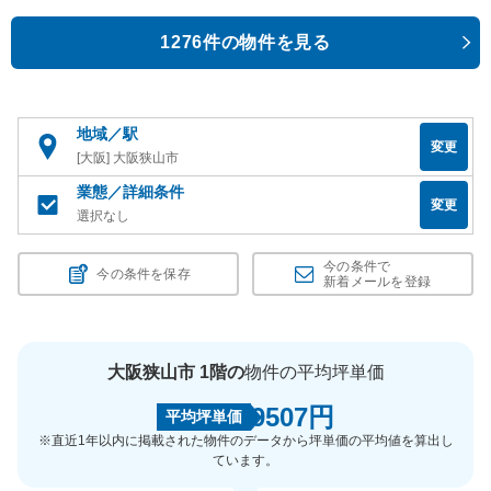
1276件の物件を見る
地域／駅
変更
[大阪] 大阪狭山市
業態／詳細条件
変更
選択なし
今の条件で
今の条件を保存
新着メールを登録
大阪狭山市 1階の
物件の平均坪単価
9507円
平均坪単価
※直近1年以内に掲載された物件のデータから坪単価の平均値を算出し
ています。