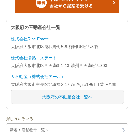
大阪市旭区
大阪市城東区
大阪府の不動産会社一覧
大阪市阿倍野区
株式会社Rise Estate
大阪市住吉区
大阪府大阪市北区兎我野町5-9-梅田UKビル8階
大阪市東住吉区
株式会社情熱エステート
大阪府大阪市北区西天満3-1-13-清州西天満ビル303
大阪市西成区
＆不動産（株式会社アール）
大阪市淀川区
大阪府大阪市中央区北浜東2-17-ArtAgito1961-1階-F号室
大阪市鶴見区
大阪府の不動産会社一覧へ
大阪市住之江区
探し方いろいろ
大阪市平野区
新着！店舗物件一覧へ