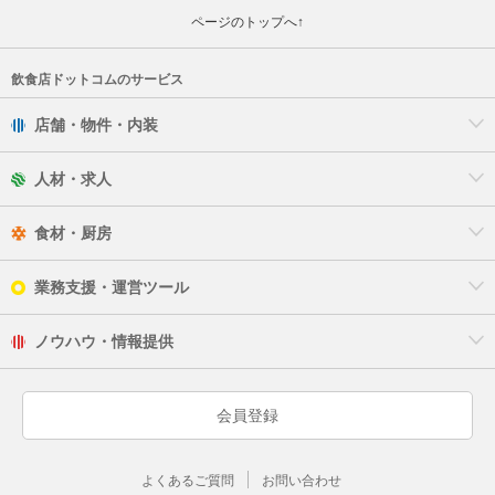
ページのトップへ↑
豊中市
池田市
飲食店ドットコムのサービス
店舗・物件・内装
吹田市
人材・求人
泉大津市
高槻市
食材・厨房
貝塚市
業務支援・運営ツール
守口市
ノウハウ・情報提供
枚方市
会員登録
茨木市
よくあるご質問
お問い合わせ
八尾市