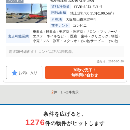
南海高野線
北野田
徒歩
19分
スケルトン
賃料/坪単価
77万円
/ 12,759円
階数/面積
2
地上1階 / 60.35坪(199.5m
)
所在地
大阪狭山市東野中4
前テナント
コンビニ
重飲食
軽飲食
美容室・理容室
サロン（マッサージ・
出店可能業態
エステ・ネイルなど）
医療・歯科・クリニック
物販・
小売
ジム・教室・スタジオ
その他サービス・その他
府道36号線面す！ コンビニ跡の1階店舗。
登録日：2026-05-28
30秒で完了！
お気に入り
無料問い合わせ
2
件
1
〜
2
件表示
条件を広げると、
1276
件の物件がヒットします