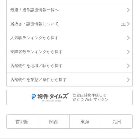
大阪市北区
最速！造作譲渡情報一覧へ
大阪市中央区
居抜き・譲渡情報について
堺市堺区
人気駅ランキングから探す
堺市中区
乗降客数ランキングから探す
堺市東区
店舗物件を地域／駅から探す
堺市西区
店舗物件を業態／条件から探す
堺市南区
堺市北区
堺市美原区
首都圏
関西
東海
九州
岸和田市