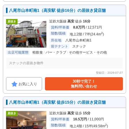
八尾市山本町南1（高安駅 徒歩16分）の居抜き貸店舗
近鉄大阪線
高安
徒歩
16分
居抜き
賃料/坪単価
8.8万円
/ 12,571円
階数/面積
2
地上2階 / 7坪(24.4m
)
所在地
八尾市山本町南1
前テナント
スナック
出店可能業態
軽飲食
バー・クラブ
その他サービス・その他
スナックの居抜き物件
登録日：2026-07-27
30秒で完了！
お気に入り
無料問い合わせ
八尾市山本町南1（高安駅 徒歩15分）の居抜き貸店舗
近鉄大阪線
高安
徒歩
15分
居抜き
賃料/坪単価
16.5万円
/ 11,000円
階数/面積
2
地上4階 / 15坪(49.58m
)