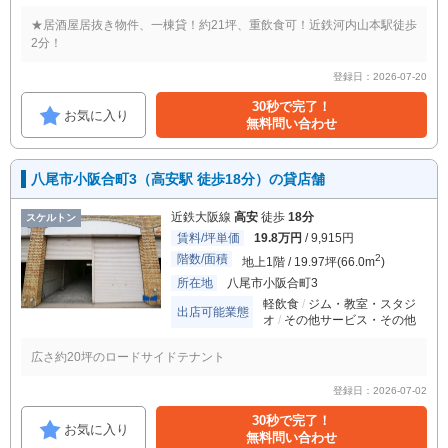
★居酒屋居抜き物件、一棟貸！約21坪、重飲食可！近鉄河内山本駅徒歩
2分！
登録日：2026-07-20
30秒で完了！
お気に入り
無料問い合わせ
八尾市小阪合町3（高安駅 徒歩18分）の貸店舗
近鉄大阪線
高安
徒歩
18分
スケルトン
賃料/坪単価
19.8万円
/ 9,915円
階数/面積
2
地上1階 / 19.97坪(66.0m
)
所在地
八尾市小阪合町3
軽飲食
ジム・教室・スタジ
出店可能業態
オ
その他サービス・その他
広さ約20坪のロードサイドテナント
登録日：2026-07-02
30秒で完了！
お気に入り
無料問い合わせ