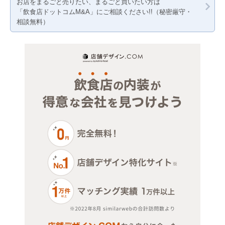
お店をまるごと売りたい、まるごと買いたい方は
「飲食店ドットコムM&A」にご相談ください!!（秘密厳守・
物販・小売
その他店舗物件
相談無料）
ジム・教室・スタジオ
その他サービス・その他