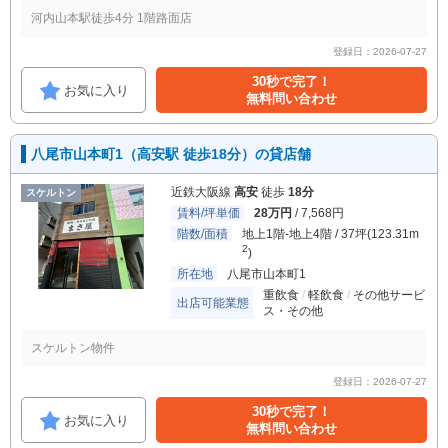
河内山本駅徒歩4分 1階路面店
登録日：2026-07-27
30秒で完了！
お気に入り
無料問い合わせ
八尾市山本町1（高安駅 徒歩18分）の貸店舗
近鉄大阪線
高安
徒歩
18分
スケルトン
賃料/坪単価
28万円
/ 7,568円
階数/面積
地上1階-地上4階 / 37坪(123.31m
2
)
所在地
八尾市山本町1
重飲食
軽飲食
その他サービ
出店可能業態
ス・その他
スケルトン物件
登録日：2026-07-27
30秒で完了！
お気に入り
無料問い合わせ