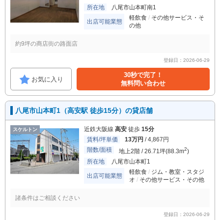
所在地
八尾市山本町南1
軽飲食
その他サービス・そ
出店可能業態
の他
約9坪の商店街の路面店
登録日：2026-06-29
30秒で完了！
お気に入り
無料問い合わせ
八尾市山本町1（高安駅 徒歩15分）の貸店舗
近鉄大阪線
高安
徒歩
15分
スケルトン
賃料/坪単価
13万円
/ 4,867円
階数/面積
2
地上2階 / 26.71坪(88.3m
)
所在地
八尾市山本町1
軽飲食
ジム・教室・スタジ
出店可能業態
オ
その他サービス・その他
諸条件はご相談ください
登録日：2026-06-29