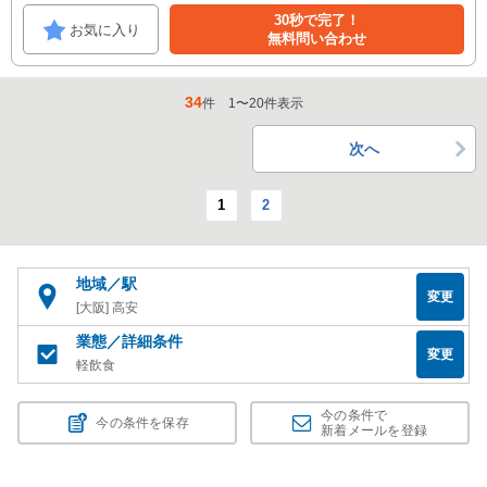
30秒で完了！
お気に入り
無料問い合わせ
34
件
1
〜
20
件表示
次へ
1
2
地域／駅
変更
[大阪] 高安
業態／詳細条件
変更
軽飲食
今の条件で
今の条件を保存
新着メールを登録