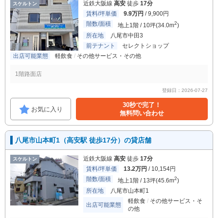
近鉄大阪線
高安
徒歩
17分
スケルトン
賃料/坪単価
9.9万円
/ 9,900円
階数/面積
2
地上1階 / 10坪(34.0m
)
所在地
八尾市中田3
前テナント
セレクトショップ
出店可能業態
軽飲食
その他サービス・その他
1階路面店
登録日：2026-07-27
30秒で完了！
お気に入り
無料問い合わせ
八尾市山本町1（高安駅 徒歩17分）の貸店舗
近鉄大阪線
高安
徒歩
17分
スケルトン
賃料/坪単価
13.2万円
/ 10,154円
階数/面積
2
地上1階 / 13坪(45.6m
)
所在地
八尾市山本町1
軽飲食
その他サービス・そ
出店可能業態
の他