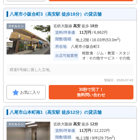
八尾市小阪合町3（高安駅 徒歩18分）の貸店舗
近鉄大阪線
高安
徒歩
18分
スケルトン
賃料/坪単価
11万円
/ 6,862円
階数/面積
2
地上2階 / 16.03坪(53.0m
)
所在地
八尾市小阪合町3
軽飲食
ジム・教室・スタジ
出店可能業態
オ
その他サービス・その他
府道5号線に面した立地。
登録日：2026-07-02
30秒で完了！
お気に入り
無料問い合わせ
八尾市山本町南1（高安駅 徒歩12分）の貸店舗
近鉄大阪線
高安
徒歩
12分
スケルトン
賃料/坪単価
11万円
/ 12,222円
階数/面積
2
地上1階 / 9坪(29.75m
)