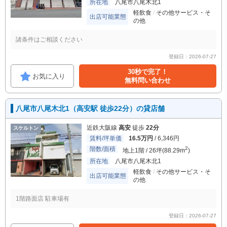
所在地
八尾市八尾木北1
軽飲食
その他サービス・そ
出店可能業態
の他
諸条件はご相談ください
登録日：2026-07-27
30秒で完了！
お気に入り
無料問い合わせ
八尾市八尾木北1（高安駅 徒歩22分）の貸店舗
近鉄大阪線
高安
徒歩
22分
スケルトン
賃料/坪単価
16.5万円
/ 6,346円
階数/面積
2
地上1階 / 26坪(88.29m
)
所在地
八尾市八尾木北1
軽飲食
その他サービス・そ
出店可能業態
の他
1階路面店 駐車場有
登録日：2026-07-27