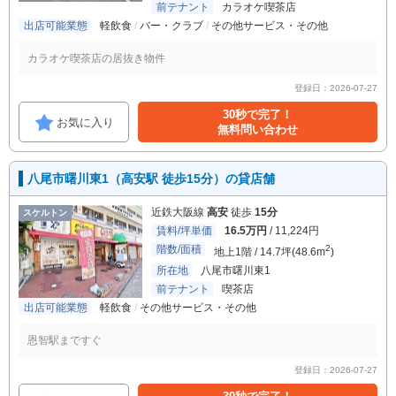
前テナント
カラオケ喫茶店
出店可能業態
軽飲食
バー・クラブ
その他サービス・その他
カラオケ喫茶店の居抜き物件
登録日：2026-07-27
30秒で完了！
お気に入り
無料問い合わせ
八尾市曙川東1（高安駅 徒歩15分）の貸店舗
近鉄大阪線
高安
徒歩
15分
スケルトン
賃料/坪単価
16.5万円
/ 11,224円
階数/面積
2
地上1階 / 14.7坪(48.6m
)
所在地
八尾市曙川東1
前テナント
喫茶店
出店可能業態
軽飲食
その他サービス・その他
恩智駅まですぐ
登録日：2026-07-27