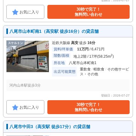
登録日：2026-07-27
30秒で完了！
お気に入り
無料問い合わせ
八尾市山本町南1（高安駅 徒歩16分）の貸店舗
近鉄大阪線
高安
徒歩
16分
スケルトン
賃料/坪単価
11万円
/ 6,471円
階数/面積
2
地上2階 / 17坪(58.25m
)
所在地
八尾市山本町南1
重飲食
軽飲食
その他サービ
出店可能業態
ス・その他
河内山本駅徒歩3分
登録日：2026-07-27
30秒で完了！
お気に入り
無料問い合わせ
八尾市中田3（高安駅 徒歩17分）の貸店舗