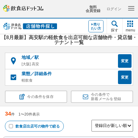
無料
ログイン
会員登録
売り
たい方
探す
menu
【8月最新】高安駅の軽飲食を出店可能な店舗物件・貸店舗・
テナント一覧
地域／駅
変更
[大阪] 高安
業態／詳細条件
変更
軽飲食
今の条件で
今の条件を保存
新着メールを登録
34
件
1
〜
20
件表示
飲食店出店可
の物件で絞る