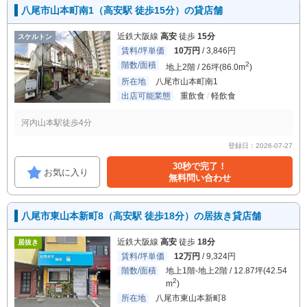
八尾市山本町南1（高安駅 徒歩15分）の貸店舗
近鉄大阪線
高安
徒歩
15分
スケルトン
賃料/坪単価
10万円
/ 3,846円
階数/面積
2
地上2階 / 26坪(86.0m
)
所在地
八尾市山本町南1
出店可能業態
重飲食
軽飲食
河内山本駅徒歩4分
登録日：2026-07-27
30秒で完了！
お気に入り
無料問い合わせ
八尾市東山本新町8（高安駅 徒歩18分）の居抜き貸店舗
近鉄大阪線
高安
徒歩
18分
居抜き
賃料/坪単価
12万円
/ 9,324円
階数/面積
地上1階-地上2階 / 12.87坪(42.54
2
m
)
所在地
八尾市東山本新町8