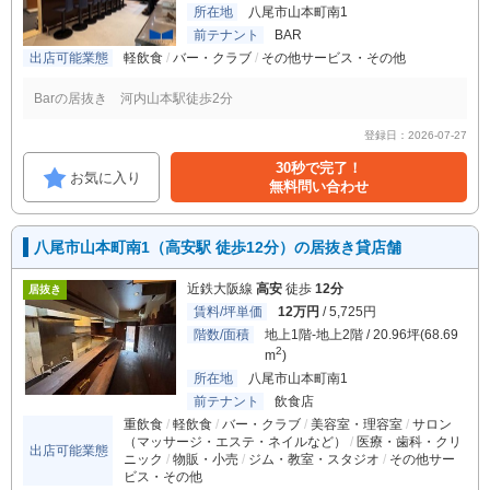
所在地
八尾市山本町南1
前テナント
BAR
出店可能業態
軽飲食
バー・クラブ
その他サービス・その他
Barの居抜き 河内山本駅徒歩2分
登録日：2026-07-27
30秒で完了！
お気に入り
無料問い合わせ
八尾市山本町南1（高安駅 徒歩12分）の居抜き貸店舗
近鉄大阪線
高安
徒歩
12分
居抜き
賃料/坪単価
12万円
/ 5,725円
階数/面積
地上1階-地上2階 / 20.96坪(68.69
2
m
)
所在地
八尾市山本町南1
前テナント
飲食店
重飲食
軽飲食
バー・クラブ
美容室・理容室
サロン
（マッサージ・エステ・ネイルなど）
医療・歯科・クリ
出店可能業態
ニック
物販・小売
ジム・教室・スタジオ
その他サー
ビス・その他