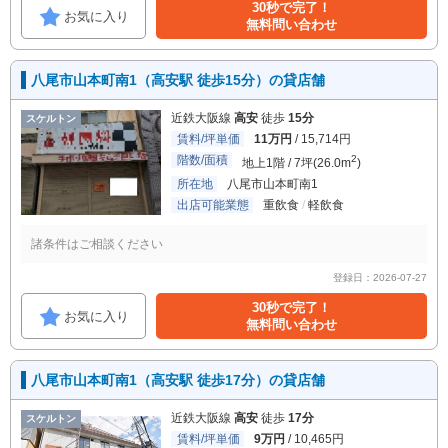
30秒で完了！
お気に入り
無料問い合わせ
八尾市山本町南1（高安駅 徒歩15分）の貸店舗
近鉄大阪線
高安
徒歩
15分
スケルトン
賃料/坪単価
11万円
/ 15,714円
階数/面積
2
地上1階 / 7坪(26.0m
)
所在地
八尾市山本町南1
出店可能業態
重飲食
軽飲食
諸条件はご相談ください
登録日：2026-07-27
30秒で完了！
お気に入り
無料問い合わせ
八尾市山本町南1（高安駅 徒歩17分）の貸店舗
近鉄大阪線
高安
徒歩
17分
スケルトン
賃料/坪単価
9万円
/ 10,465円