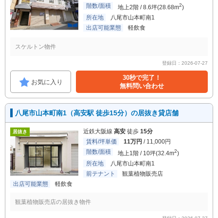
階数/面積
2
地上2階 / 8.6坪(28.68m
)
所在地
八尾市山本町南1
出店可能業態
軽飲食
スケルトン物件
登録日：2026-07-27
30秒で完了！
お気に入り
無料問い合わせ
八尾市山本町南1（高安駅 徒歩15分）の居抜き貸店舗
近鉄大阪線
高安
徒歩
15分
居抜き
賃料/坪単価
11万円
/ 11,000円
階数/面積
2
地上1階 / 10坪(32.4m
)
所在地
八尾市山本町南1
前テナント
観葉植物販売店
出店可能業態
軽飲食
観葉植物販売店の居抜き物件