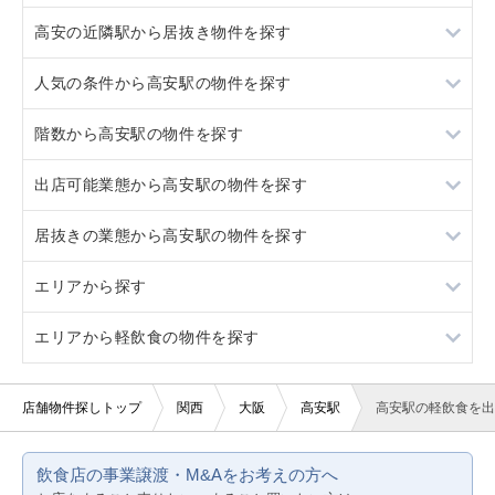
高安の近隣駅から居抜き物件を探す
恩智
人気の条件から高安駅の物件を探す
河内山本
恩智
階数から高安駅の物件を探す
法善寺
河内山本
居抜き
出店可能業態から高安駅の物件を探す
近鉄八尾
法善寺
スケルトン
1階
居抜きの業態から高安駅の物件を探す
近鉄八尾
駐車場あり
2階
重飲食
エリアから探す
10坪以下
3階以上
軽飲食
カラオケ・パブ・スナック
エリアから軽飲食の物件を探す
20坪以下
バー・クラブ
バー
大阪
賃料10万円以下
美容室・理容室
居酒屋・ダイニングバー
京都
大阪
店舗物件探しトップ
関西
大阪
高安駅
高安駅の軽飲食を出
賃料20万円以下
サロン（マッサージ・エステ・ネイルなど）
その他
兵庫
京都
飲食店の事業譲渡・M&Aをお考えの方へ
医療・歯科・クリニック
ネイルサロン
兵庫