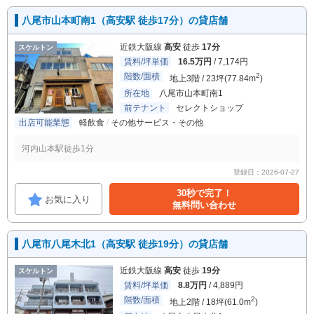
八尾市山本町南1（高安駅 徒歩17分）の貸店舗
近鉄大阪線
高安
徒歩
17分
スケルトン
賃料/坪単価
16.5万円
/ 7,174円
階数/面積
2
地上3階 / 23坪(77.84m
)
所在地
八尾市山本町南1
前テナント
セレクトショップ
出店可能業態
軽飲食
その他サービス・その他
河内山本駅徒歩1分
登録日：2026-07-27
30秒で完了！
お気に入り
無料問い合わせ
八尾市八尾木北1（高安駅 徒歩19分）の貸店舗
近鉄大阪線
高安
徒歩
19分
スケルトン
賃料/坪単価
8.8万円
/ 4,889円
階数/面積
2
地上2階 / 18坪(61.0m
)