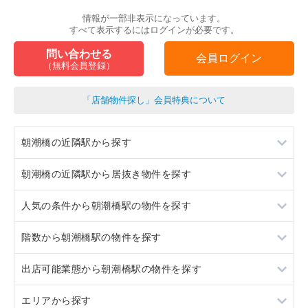
情報が一部非表示になっています。
すべて表示するにはログインが必要です。
問い合わせる
会員ログイン
（無料会員登録）
「店舗物件探し」会員特典について
朝潮橋の近隣駅から探す
朝潮橋の近隣駅から居抜き物件を探す
弁天町
人気の条件から朝潮橋駅の物件を探す
大阪港
弁天町
階数から朝潮橋駅の物件を探す
九条
大阪港
スケルトン
出店可能業態から朝潮橋駅の物件を探す
コスモスクエア
九条
ロードサイド物件
1階
エリアから探す
コスモスクエア
看板取り付け可
3階以上
重飲食