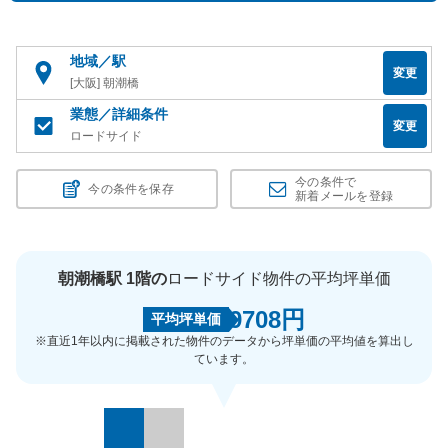
地域／駅
変更
[大阪] 朝潮橋
業態／詳細条件
変更
ロードサイド
今の条件で
今の条件を保存
新着メールを登録
朝潮橋駅 1階の
ロードサイド物件の平均坪単価
9708円
平均坪単価
※直近1年以内に掲載された物件のデータから坪単価の平均値を算出し
ています。