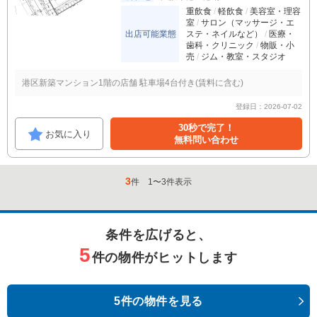
重飲食
軽飲食
美容室・理容
室
サロン（マッサージ・エ
出店可能業態
ステ・ネイルなど）
医療・
歯科・クリニック
物販・小
売
ジム・教室・スタジオ
港区新築マンション1階の店舗 駐車場4台付き(賃料に含む)
登録日：2026-07-02
30秒で完了！
お気に入り
無料問い合わせ
3
件
1
〜
3
件表示
条件を広げると、
5
件の物件がヒットします
5件の物件を見る