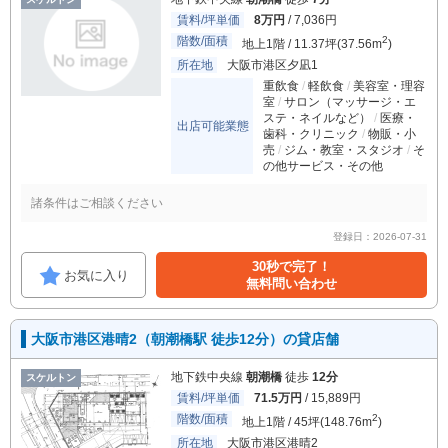
賃料/坪単価
8万円
/ 7,036円
階数/面積
2
地上1階 / 11.37坪(37.56m
)
所在地
大阪市港区夕凪1
重飲食
軽飲食
美容室・理容
室
サロン（マッサージ・エ
ステ・ネイルなど）
医療・
出店可能業態
歯科・クリニック
物販・小
売
ジム・教室・スタジオ
そ
の他サービス・その他
諸条件はご相談ください
登録日：2026-07-31
30秒で完了！
お気に入り
無料問い合わせ
大阪市港区港晴2（朝潮橋駅 徒歩12分）の貸店舗
地下鉄中央線
朝潮橋
徒歩
12分
スケルトン
賃料/坪単価
71.5万円
/ 15,889円
階数/面積
2
地上1階 / 45坪(148.76m
)
所在地
大阪市港区港晴2