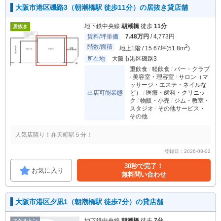
大阪市港区磯路3（朝潮橋駅 徒歩11分）の居抜き貸店舗
地下鉄中央線
朝潮橋
徒歩
11分
居抜き
賃料/坪単価
7.48万円
/ 4,773円
階数/面積
2
地上1階 / 15.67坪(51.8m
)
所在地
大阪市港区磯路3
重飲食
軽飲食
バー・クラブ
美容室・理容室
サロン（マ
ッサージ・エステ・ネイルな
出店可能業態
ど）
医療・歯科・クリニッ
ク
物販・小売
ジム・教室・
スタジオ
その他サービス・
その他
人気店隣り！弁天町駅５分！
登録日：2026-08-02
30秒で完了！
お気に入り
無料問い合わせ
大阪市港区夕凪1（朝潮橋駅 徒歩7分）の貸店舗
地下鉄中央線
朝潮橋
徒歩
7分
スケルトン