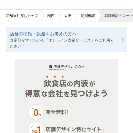
10坪以下
軽飲食
大阪
店舗物件探しトップ
関西
大阪
朝潮橋駅
朝潮橋駅のロード
20坪以下
バー・クラブ
京都
店舗の移転・譲渡をお考えの方へ
賃料10万円以下
美容室・理容室
兵庫
査定額がすぐわかる「オンライン査定サービス」をご利用く
ださい!!
賃料20万円以下
サロン（マッサージ・エステ・ネイルなど）
医療・歯科・クリニック
物販・小売
ジム・教室・スタジオ
その他サービス・その他