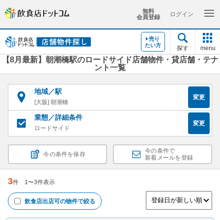
無料
ログイン
会員登録
売り
たい方
探す
menu
【8月最新】朝潮橋駅のロードサイド店舗物件・貸店舗・テナ
ント一覧
地域／駅
変更
[大阪] 朝潮橋
業態／詳細条件
変更
ロードサイド
今の条件で
今の条件を保存
新着メールを登録
3
件
1
〜
3
件表示
飲食店出店可
の物件で絞る