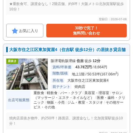
★重飲食可、譲渡金なし！2階店舗、約9坪！大阪メトロ北加賀屋駅徒歩
10分！
登録日：2026-07-08
30秒で完了！
お気に入り
無料問い合わせ
大阪市住之江区東加賀屋4（住吉駅 徒歩12分）の居抜き貸店舗
阪堺電軌阪堺線
住吉
徒歩
12分
居抜き
賃料/坪単価
43.78万円
/ 8,664円
階数/面積
2
地上1階 / 50.53坪(167.06m
)
所在地
大阪市住之江区東加賀屋4
前テナント
焼肉店
重飲食
軽飲食
バー・クラブ
美容室・理容室
サロン
（マッサージ・エステ・ネイルなど）
医療・歯科・クリ
出店可能業態
ニック
物販・小売
ジム・教室・スタジオ
その他サー
ビス・その他
焼肉店居抜き物件、約250坪！路面店、譲渡金なし！北加賀屋駅徒歩10
分！