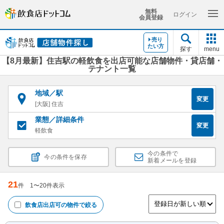
無料
ログイン
会員登録
売り
たい方
探す
menu
【8月最新】住吉駅の軽飲食を出店可能な店舗物件・貸店舗・
テナント一覧
地域／駅
変更
[大阪] 住吉
業態／詳細条件
変更
軽飲食
今の条件で
今の条件を保存
新着メールを登録
21
件
1
〜
20
件表示
飲食店出店可
の物件で絞る