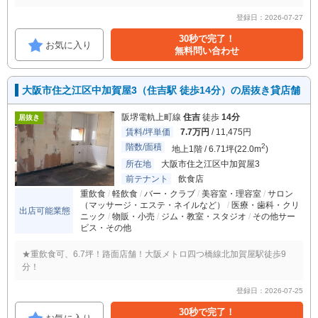
登録日：2026-07-27
30秒で完了！
お気に入り
無料問い合わせ
大阪市住之江区中加賀屋3（住吉駅 徒歩14分）の居抜き貸店舗
阪堺電軌上町線
住吉
徒歩
14分
居抜き
賃料/坪単価
7.7万円
/ 11,475円
階数/面積
2
地上1階 / 6.71坪(22.0m
)
所在地
大阪市住之江区中加賀屋3
前テナント
飲食店
重飲食
軽飲食
バー・クラブ
美容室・理容室
サロン
（マッサージ・エステ・ネイルなど）
医療・歯科・クリ
出店可能業態
ニック
物販・小売
ジム・教室・スタジオ
その他サー
ビス・その他
★重飲食可、6.7坪！路面店舗！大阪メトロ四つ橋線北加賀屋駅徒歩9
分！
登録日：2026-07-25
30秒で完了！