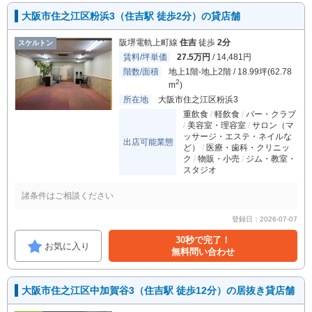
大阪市住之江区粉浜3（住吉駅 徒歩2分）の貸店舗
阪堺電軌上町線
住吉
徒歩
2分
スケルトン
賃料/坪単価
27.5万円
/ 14,481円
階数/面積
地上1階-地上2階 / 18.99坪(62.78
2
m
)
所在地
大阪市住之江区粉浜3
重飲食
軽飲食
バー・クラブ
美容室・理容室
サロン（マ
ッサージ・エステ・ネイルな
出店可能業態
ど）
医療・歯科・クリニッ
ク
物販・小売
ジム・教室・
スタジオ
諸条件はご相談ください
登録日：2026-07-07
30秒で完了！
お気に入り
無料問い合わせ
大阪市住之江区中加賀谷3（住吉駅 徒歩12分）の居抜き貸店舗