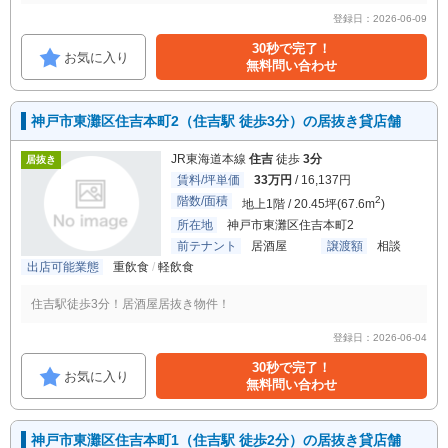
登録日：2026-06-09
30秒で完了！
お気に入り
無料問い合わせ
神戸市東灘区住吉本町2（住吉駅 徒歩3分）の居抜き貸店舗
JR東海道本線
住吉
徒歩
3分
居抜き
賃料/坪単価
33万円
/ 16,137円
階数/面積
2
地上1階 / 20.45坪(67.6m
)
所在地
神戸市東灘区住吉本町2
前テナント
居酒屋
譲渡額
相談
出店可能業態
重飲食
軽飲食
住吉駅徒歩3分！居酒屋居抜き物件！
登録日：2026-06-04
30秒で完了！
お気に入り
無料問い合わせ
神戸市東灘区住吉本町1（住吉駅 徒歩2分）の居抜き貸店舗