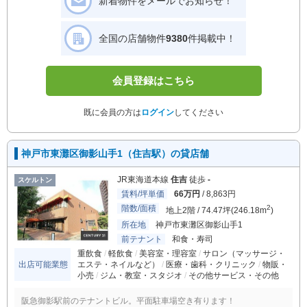
新着物件をメールでお知らせ！
全国の店舗物件
9380
件掲載中！
会員登録はこちら
既に会員の方は
ログイン
してください
神戸市東灘区御影山手1（住吉駅）の貸店舗
JR東海道本線
住吉
徒歩
-
スケルトン
賃料/坪単価
66万円
/ 8,863円
階数/面積
2
地上2階 / 74.47坪(246.18m
)
所在地
神戸市東灘区御影山手1
前テナント
和食・寿司
重飲食
軽飲食
美容室・理容室
サロン（マッサージ・
出店可能業態
エステ・ネイルなど）
医療・歯科・クリニック
物販・
小売
ジム・教室・スタジオ
その他サービス・その他
阪急御影駅前のテナントビル。平面駐車場空き有ります！