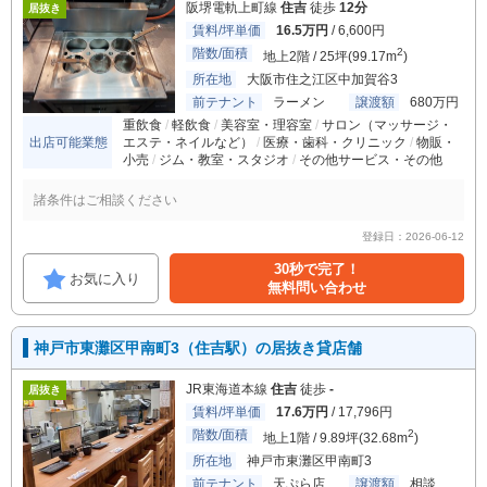
阪堺電軌上町線
住吉
徒歩
12分
居抜き
賃料/坪単価
16.5万円
/ 6,600円
階数/面積
2
地上2階 / 25坪(99.17m
)
所在地
大阪市住之江区中加賀谷3
前テナント
ラーメン
譲渡額
680万円
重飲食
軽飲食
美容室・理容室
サロン（マッサージ・
出店可能業態
エステ・ネイルなど）
医療・歯科・クリニック
物販・
小売
ジム・教室・スタジオ
その他サービス・その他
諸条件はご相談ください
登録日：2026-06-12
30秒で完了！
お気に入り
無料問い合わせ
神戸市東灘区甲南町3（住吉駅）の居抜き貸店舗
JR東海道本線
住吉
徒歩
-
居抜き
賃料/坪単価
17.6万円
/ 17,796円
階数/面積
2
地上1階 / 9.89坪(32.68m
)
所在地
神戸市東灘区甲南町3
前テナント
天ぷら店
譲渡額
相談