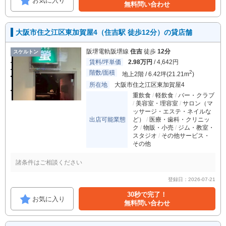
お気に入り
無料問い合わせ
大阪市住之江区東加賀屋4（住吉駅 徒歩12分）の貸店舗
阪堺電軌阪堺線
住吉
徒歩
12分
スケルトン
賃料/坪単価
2.98万円
/ 4,642円
階数/面積
2
地上2階 / 6.42坪(21.21m
)
所在地
大阪市住之江区東加賀屋4
重飲食
軽飲食
バー・クラブ
美容室・理容室
サロン（マ
ッサージ・エステ・ネイルな
出店可能業態
ど）
医療・歯科・クリニッ
ク
物販・小売
ジム・教室・
スタジオ
その他サービス・
その他
諸条件はご相談ください
登録日：2026-07-21
30秒で完了！
お気に入り
無料問い合わせ