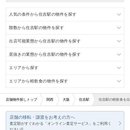
人気の条件から住吉駅の物件を探す
階数から住吉駅の物件を探す
居抜き
出店可能業態から住吉駅の物件を探す
スケルトン
1階
居抜きの業態から住吉駅の物件を探す
駐車場あり
重飲食
エリアから探す
看板取り付け可
軽飲食
居酒屋・ダイニングバー
エリアから軽飲食の物件を探す
20坪以下
バー・クラブ
その他店舗物件
大阪
賃料20万円以下
美容室・理容室
京都
大阪
店舗物件探しトップ
関西
大阪
住吉駅
住吉駅の軽飲食を出
サロン（マッサージ・エステ・ネイルなど）
兵庫
京都
店舗の移転・譲渡をお考えの方へ
医療・歯科・クリニック
兵庫
査定額がすぐわかる「オンライン査定サービス」をご利用く
ださい!!