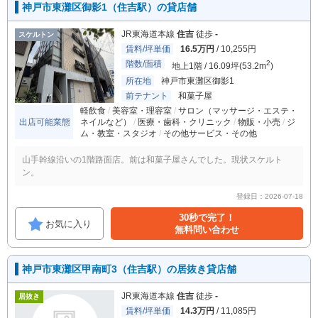
神戸市東灘区御影1（住吉駅）の貸店舗
JR東海道本線
住吉
徒歩
-
スケルトン
賃料/坪単価
16.5万円
/ 10,255円
階数/面積
2
地上1階 / 16.09坪(53.2m
)
所在地
神戸市東灘区御影1
前テナント
和菓子屋
軽飲食
美容室・理容室
サロン（マッサージ・エステ・
出店可能業態
ネイルなど）
医療・歯科・クリニック
物販・小売
ジ
ム・教室・スタジオ
その他サービス・その他
山手幹線沿いの1階路面店。前は和菓子屋さんでした。現状スケルト
ン。
登録日：2026-07-18
30秒で完了！
お気に入り
無料問い合わせ
神戸市東灘区甲南町3（住吉駅）の居抜き貸店舗
JR東海道本線
住吉
徒歩
-
居抜き
賃料/坪単価
14.3万円
/ 11,085円