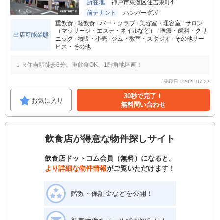
所在地
神戸市東灘区住吉東町4
前テナント
ハンバーグ屋
重飲食
軽飲食
バー・クラブ
美容室・理容室
サロン
（マッサージ・エステ・ネイルなど）
医療・歯科・クリ
出店可能業態
ニック
物販・小売
ジム・教室・スタジオ
その他サー
ビス・その他
ＪＲ住吉駅徒歩3分。重飲食OK、1階角地区画！
登録日：2026-07-27
30秒で完了！
お気に入り
無料問い合わせ
飲食店が得意な物件探しサイト
飲食店ドットコム会員（無料）になると、
より詳細な物件情報
がご覧いただけます！
階数・保証金などを公開！