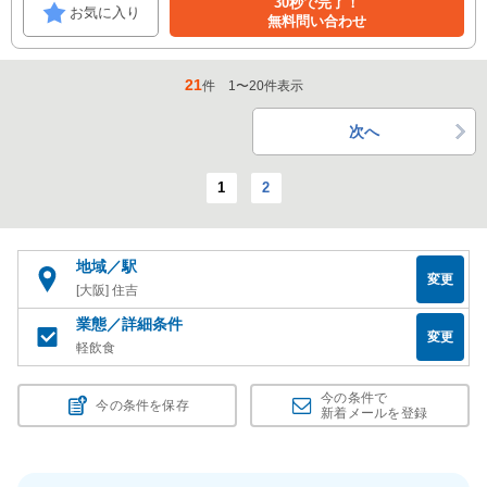
30秒で完了！
お気に入り
無料問い合わせ
21
件
1
〜
20
件表示
次へ
1
2
地域／駅
変更
[大阪] 住吉
業態／詳細条件
変更
軽飲食
今の条件で
今の条件を保存
新着メールを登録