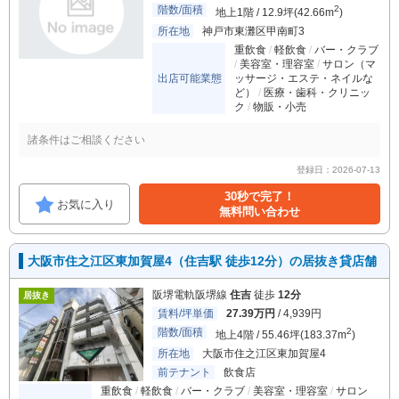
階数/面積
2
地上1階 / 12.9坪(42.66m
)
所在地
神戸市東灘区甲南町3
重飲食
軽飲食
バー・クラブ
美容室・理容室
サロン（マ
出店可能業態
ッサージ・エステ・ネイルな
ど）
医療・歯科・クリニッ
ク
物販・小売
諸条件はご相談ください
登録日：2026-07-13
30秒で完了！
お気に入り
無料問い合わせ
大阪市住之江区東加賀屋4（住吉駅 徒歩12分）の居抜き貸店舗
阪堺電軌阪堺線
住吉
徒歩
12分
居抜き
賃料/坪単価
27.39万円
/ 4,939円
階数/面積
2
地上4階 / 55.46坪(183.37m
)
所在地
大阪市住之江区東加賀屋4
前テナント
飲食店
重飲食
軽飲食
バー・クラブ
美容室・理容室
サロン