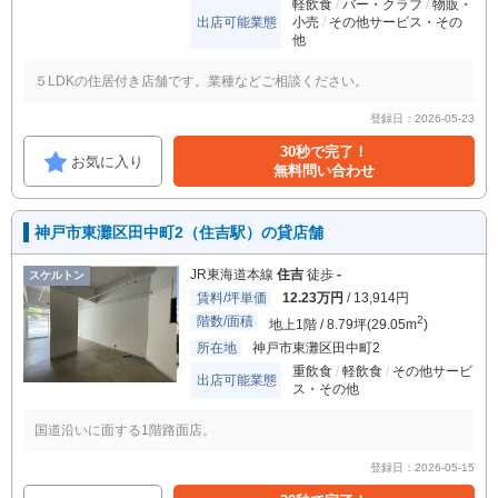
軽飲食
バー・クラブ
物販・
出店可能業態
小売
その他サービス・その
他
５LDKの住居付き店舗です。業種などご相談ください。
登録日：2026-05-23
30秒で完了！
お気に入り
無料問い合わせ
神戸市東灘区田中町2（住吉駅）の貸店舗
JR東海道本線
住吉
徒歩
-
スケルトン
賃料/坪単価
12.23万円
/ 13,914円
階数/面積
2
地上1階 / 8.79坪(29.05m
)
所在地
神戸市東灘区田中町2
重飲食
軽飲食
その他サービ
出店可能業態
ス・その他
国道沿いに面する1階路面店。
登録日：2026-05-15