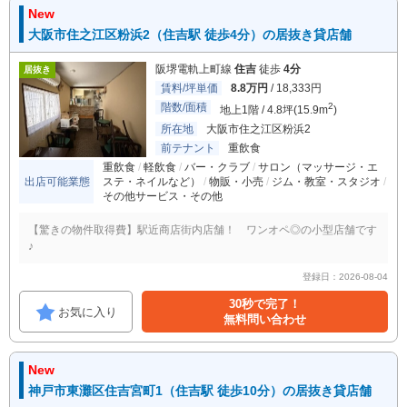
New
大阪市住之江区粉浜2（住吉駅 徒歩4分）の居抜き貸店舗
阪堺電軌上町線
住吉
徒歩
4分
居抜き
賃料/坪単価
8.8万円
/ 18,333円
階数/面積
2
地上1階 / 4.8坪(15.9m
)
所在地
大阪市住之江区粉浜2
前テナント
重飲食
重飲食
軽飲食
バー・クラブ
サロン（マッサージ・エ
出店可能業態
ステ・ネイルなど）
物販・小売
ジム・教室・スタジオ
その他サービス・その他
【驚きの物件取得費】駅近商店街内店舗！ ワンオペ◎の小型店舗です
♪
登録日：2026-08-04
30秒で完了！
お気に入り
無料問い合わせ
New
神戸市東灘区住吉宮町1（住吉駅 徒歩10分）の居抜き貸店舗