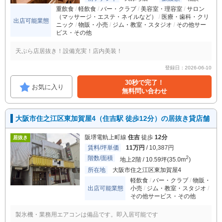
重飲食
軽飲食
バー・クラブ
美容室・理容室
サロン
（マッサージ・エステ・ネイルなど）
医療・歯科・クリ
出店可能業態
ニック
物販・小売
ジム・教室・スタジオ
その他サー
ビス・その他
天ぷら店居抜き！設備充実！店内美装！
登録日：2026-06-10
30秒で完了！
お気に入り
無料問い合わせ
大阪市住之江区東加賀屋4（住吉駅 徒歩12分）の居抜き貸店舗
阪堺電軌上町線
住吉
徒歩
12分
居抜き
賃料/坪単価
11万円
/ 10,387円
階数/面積
2
地上2階 / 10.59坪(35.0m
)
所在地
大阪市住之江区東加賀屋4
軽飲食
バー・クラブ
物販・
出店可能業態
小売
ジム・教室・スタジオ
その他サービス・その他
製氷機・業務用エアコンは備品です。即入居可能です