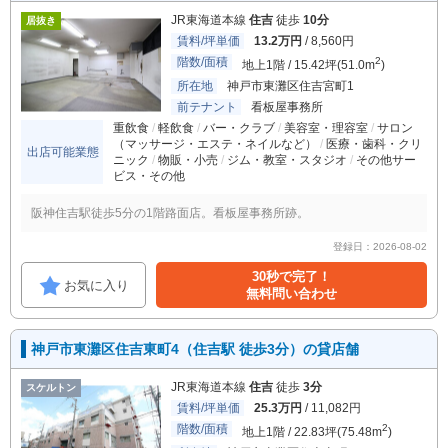
JR東海道本線
住吉
徒歩
10分
居抜き
賃料/坪単価
13.2万円
/ 8,560円
階数/面積
2
地上1階 / 15.42坪(51.0m
)
所在地
神戸市東灘区住吉宮町1
前テナント
看板屋事務所
重飲食
軽飲食
バー・クラブ
美容室・理容室
サロン
（マッサージ・エステ・ネイルなど）
医療・歯科・クリ
出店可能業態
ニック
物販・小売
ジム・教室・スタジオ
その他サー
ビス・その他
阪神住吉駅徒歩5分の1階路面店。看板屋事務所跡。
登録日：2026-08-02
30秒で完了！
お気に入り
無料問い合わせ
神戸市東灘区住吉東町4（住吉駅 徒歩3分）の貸店舗
JR東海道本線
住吉
徒歩
3分
スケルトン
賃料/坪単価
25.3万円
/ 11,082円
階数/面積
2
地上1階 / 22.83坪(75.48m
)