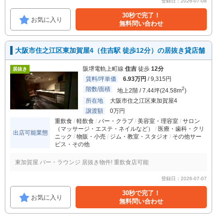
登録日：2026-07-08
30秒で完了！
お気に入り
無料問い合わせ
大阪市住之江区東加賀屋4（住吉駅 徒歩12分）の居抜き貸店舗
阪堺電軌上町線
住吉
徒歩
12分
居抜き
賃料/坪単価
6.93万円
/ 9,315円
階数/面積
2
地上2階 / 7.44坪(24.58m
)
所在地
大阪市住之江区東加賀屋4
譲渡額
0万円
重飲食
軽飲食
バー・クラブ
美容室・理容室
サロン
（マッサージ・エステ・ネイルなど）
医療・歯科・クリ
出店可能業態
ニック
物販・小売
ジム・教室・スタジオ
その他サー
ビス・その他
東加賀屋 バー・ラウンジ 居抜き物件! 重飲食店可能
登録日：2026-07-07
30秒で完了！
お気に入り
無料問い合わせ