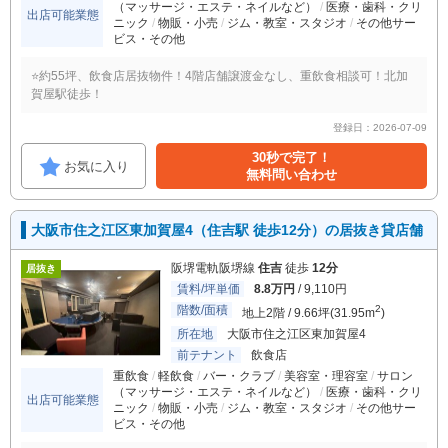
（マッサージ・エステ・ネイルなど）
医療・歯科・クリ
出店可能業態
ニック
物販・小売
ジム・教室・スタジオ
その他サー
ビス・その他
⭐️約55坪、飲食店居抜物件！4階店舗譲渡金なし、重飲食相談可！北加
賀屋駅徒歩！
登録日：2026-07-09
30秒で完了！
お気に入り
無料問い合わせ
大阪市住之江区東加賀屋4（住吉駅 徒歩12分）の居抜き貸店舗
阪堺電軌阪堺線
住吉
徒歩
12分
居抜き
賃料/坪単価
8.8万円
/ 9,110円
階数/面積
2
地上2階 / 9.66坪(31.95m
)
所在地
大阪市住之江区東加賀屋4
前テナント
飲食店
重飲食
軽飲食
バー・クラブ
美容室・理容室
サロン
（マッサージ・エステ・ネイルなど）
医療・歯科・クリ
出店可能業態
ニック
物販・小売
ジム・教室・スタジオ
その他サー
ビス・その他