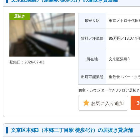
居抜き
最寄り駅
東京メトロ千代田
賃料／坪単価
85万円
／13,077円
所在地
文京区湯島3
登録日：2026-07-03
出店可能業態
重飲食
バー・ク
個室・カウンター付き3フロア居抜
お気に入り追加
文京区本郷3（本郷三丁目駅 徒歩4分）の居抜き貸店舗