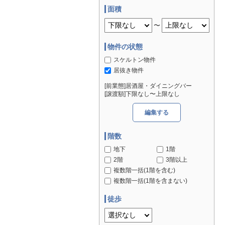
面積
〜
物件の状態
スケルトン物件
居抜き物件
[前業態]居酒屋・ダイニングバー
[譲渡額]下限なし〜上限なし
編集する
階数
地下
1階
2階
3階以上
複数階一括(1階を含む)
複数階一括(1階を含まない)
徒歩