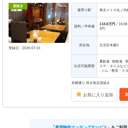
居抜き
最寄り駅
東京メトロ丸ノ内
118.8万円
／19,88
賃料／坪単価
3円
所在地
文京区本郷3
登録日：2026-07-01
重飲食
軽飲食
出店可能業態
ステ・ネイルなど
ジム・教室・ス
本郷通り 焼き鳥店居抜き
お気に入り追加
「
希望物件マッチングサービス
」をご利用