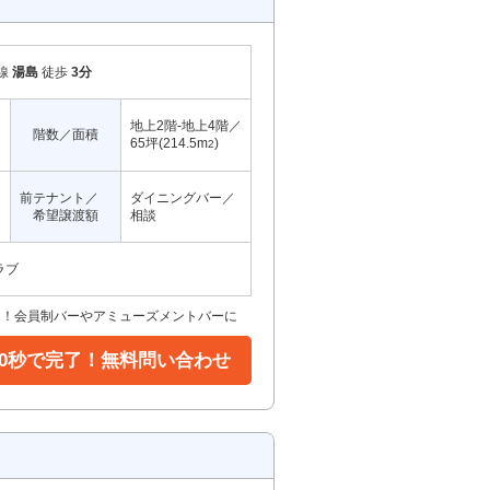
線
湯島
徒歩
3分
地上2階-地上4階／
階数／面積
65坪(214.5m
)
2
前テナント／
ダイニングバー／
希望譲渡額
相談
ラブ
き！会員制バーやアミューズメントバーに
30秒で完了！無料問い合わせ