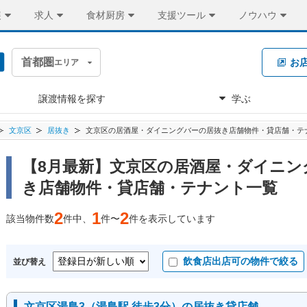
装
求人
食材厨房
支援ツール
ノウハウ
首都圏
お
エリア
譲渡情報を探す
学ぶ
文京区
居抜き
文京区の居酒屋・ダイニングバーの居抜き店舗物件・貸店舗・テ
【8月最新】文京区の居酒屋・ダイニン
き店舗物件・貸店舗・テナント一覧
2
1
2
該当物件数
件中、
件〜
件を表示しています
飲食店出店可の物件で絞る
並び替え
文京区湯島3（湯島駅 徒歩3分）の居抜き貸店舗