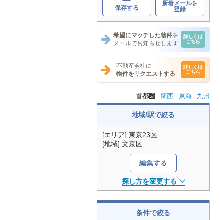
新着メールを
保存する
登録
希望にマッチした物件
を
詳しくは
こちら
メールでお知らせします
不動産会社に
詳しくは
こちら
物件をリクエストする
首都圏
関西
東海
九州
地域/駅で絞る
[エリア] 東京23区
[地域] 文京区
編集する
探し方を変更する
条件で絞る