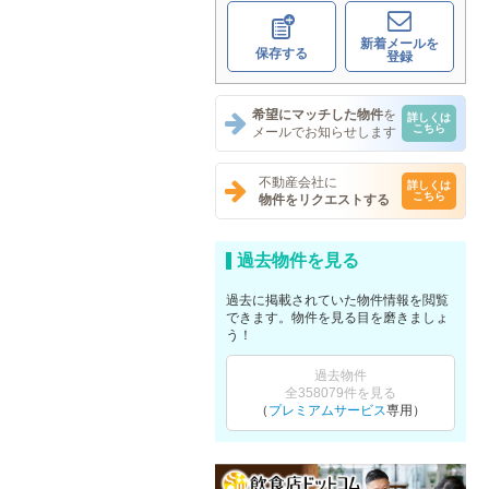
新着メールを
保存する
登録
希望にマッチした物件
を
詳しくは
こちら
メールでお知らせします
不動産会社に
詳しくは
こちら
物件をリクエストする
過去物件を見る
過去に掲載されていた物件情報を閲覧
できます。物件を見る目を磨きましょ
う！
過去物件
全358079件を見る
（
プレミアムサービス
専用）