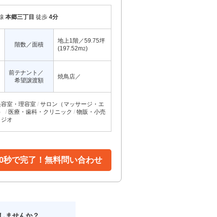
線
本郷三丁目
徒歩
4分
地上1階／59.75坪
階数／面積
(197.52m
)
2
前テナント／
焼鳥店／
希望譲渡額
美容室・理容室
サロン（マッサージ・エ
）
医療・歯科・クリニック
物販・小売
タジオ
30秒で完了！無料問い合わせ
しませんか？