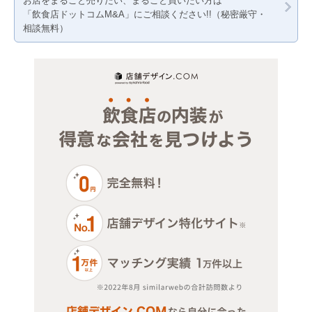
お店をまるごと売りたい、まるごと買いたい方は
「飲食店ドットコムM&A」にご相談ください!!（秘密厳守・
ジム・教室・スタジオ
カラオケ・パブ・スナック
渋谷区
埼玉
千葉
相談無料）
その他サービス・その他
バー
新宿区
埼玉
居酒屋・ダイニングバー
杉並区
その他
世田谷区
美容室・理容室
千代田区
ネイルサロン
足立区
その他店舗物件
台東区
大田区
中央区