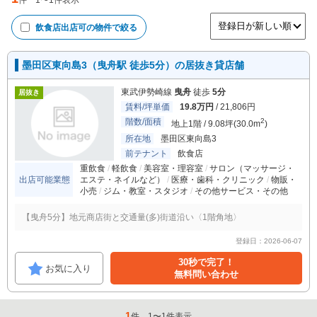
件
1
〜
1
件表示
飲食店出店可
の物件で絞る
墨田区東向島3（曳舟駅 徒歩5分）の居抜き貸店舗
東武伊勢崎線
曳舟
徒歩
5分
居抜き
賃料/坪単価
19.8万円
/ 21,806円
階数/面積
2
地上1階 / 9.08坪(30.0m
)
所在地
墨田区東向島3
前テナント
飲食店
重飲食
軽飲食
美容室・理容室
サロン（マッサージ・
出店可能業態
エステ・ネイルなど）
医療・歯科・クリニック
物販・
小売
ジム・教室・スタジオ
その他サービス・その他
【曳舟5分】地元商店街と交通量(多)街道沿い〈1階角地〉
登録日：2026-06-07
30秒で完了！
お気に入り
無料問い合わせ
1
件
1
〜
1
件表示