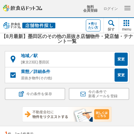
無料
ログイン
会員登録
売り
たい方
探す
menu
【8月最新】墨田区のその他の居抜き店舗物件・貸店舗・テナ
ント一覧
地域／駅
変更
[東京23区] 墨田区
業態／詳細条件
変更
居抜き物件(その他)
今の条件で
今の条件を保存
新着メールを登録
1