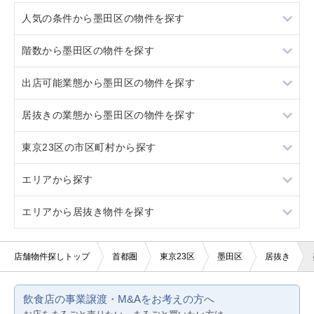
人気の条件から墨田区の物件を探す
階数から墨田区の物件を探す
居抜き
出店可能業態から墨田区の物件を探す
スケルトン
地下
居抜きの業態から墨田区の物件を探す
ロードサイド物件
1階
重飲食
東京23区の市区町村から探す
看板取り付け可
2階
軽飲食
イタリア料理
エリアから探す
10坪以下
3階以上
バー・クラブ
寿司
葛飾区
エリアから居抜き物件を探す
20坪以下
美容室・理容室
焼肉
江戸川区
東京23区
賃料10万円以下
サロン（マッサージ・エステ・ネイルなど）
鉄板焼き・お好み焼
江東区
東京都下
東京23区
店舗物件探しトップ
首都圏
東京23区
墨田区
居抜き
賃料20万円以下
医療・歯科・クリニック
アジア料理
港区
神奈川
東京都下
飲食店の事業譲渡・M&Aをお考えの方へ
物販・小売
カフェ
荒川区
千葉
神奈川