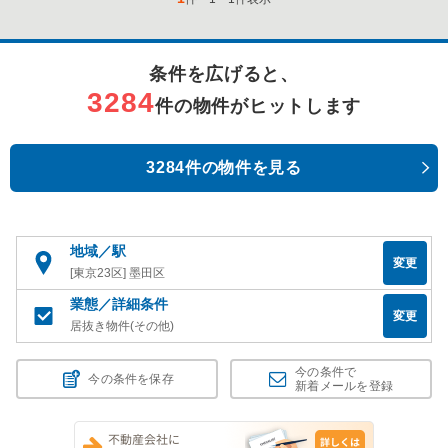
条件を広げると、
3284
件の物件がヒットします
3284件の物件を見る
地域／駅
変更
[東京23区] 墨田区
業態／詳細条件
変更
居抜き物件(その他)
今の条件で
今の条件を保存
新着メールを登録