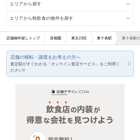
エリアから探す
看板取り付け可
3階以上
軽飲食
居酒屋・ダイニングバー
エリアから軽飲食の物件を探す
10坪以下
バー・クラブ
専門料理
東京23区
20坪以下
美容室・理容室
その他（医療系）
東京都下
東京23区
店舗物件探しトップ
首都圏
東京23区
東十条駅
東十条駅
賃料10万円以下
サロン（マッサージ・エステ・ネイルなど）
その他店舗物件
神奈川
東京都下
店舗の移転・譲渡をお考えの方へ
賃料20万円以下
医療・歯科・クリニック
千葉
神奈川
査定額がすぐわかる「オンライン査定サービス」をご利用く
ださい!!
物販・小売
埼玉
千葉
ジム・教室・スタジオ
埼玉
その他サービス・その他