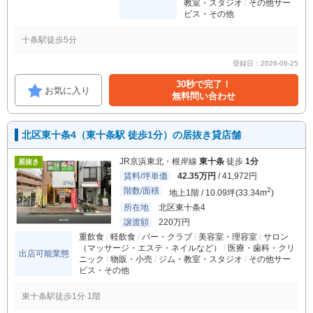
教室・スタジオ
その他サー
ビス・その他
十条駅徒歩5分
登録日：2026-06-25
30秒で完了！
お気に入り
無料問い合わせ
北区東十条4（東十条駅 徒歩1分）の居抜き貸店舗
JR京浜東北・根岸線
東十条
徒歩
1分
居抜き
賃料/坪単価
42.35万円
/ 41,972円
階数/面積
2
地上1階 / 10.09坪(33.34m
)
所在地
北区東十条4
譲渡額
220万円
重飲食
軽飲食
バー・クラブ
美容室・理容室
サロン
（マッサージ・エステ・ネイルなど）
医療・歯科・クリ
出店可能業態
ニック
物販・小売
ジム・教室・スタジオ
その他サー
ビス・その他
東十条駅徒歩1分 1階