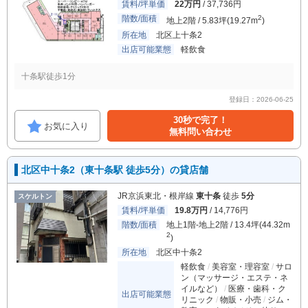
賃料/坪単価
22万円
/ 37,736円
階数/面積
2
地上2階 / 5.83坪(19.27m
)
所在地
北区上十条2
出店可能業態
軽飲食
十条駅徒歩1分
登録日：2026-06-25
30秒で完了！
お気に入り
無料問い合わせ
北区中十条2（東十条駅 徒歩5分）の貸店舗
JR京浜東北・根岸線
東十条
徒歩
5分
スケルトン
賃料/坪単価
19.8万円
/ 14,776円
階数/面積
地上1階-地上2階 / 13.4坪(44.32m
2
)
所在地
北区中十条2
軽飲食
美容室・理容室
サロ
ン（マッサージ・エステ・ネ
イルなど）
医療・歯科・ク
出店可能業態
リニック
物販・小売
ジム・