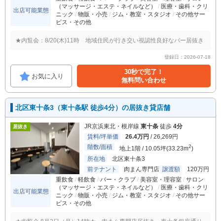
（マッサージ・エステ・ネイルなど）
医療・歯科・クリ
出店可能業態
ニック
物販・小売
ジム・教室・スタジオ
その他サー
ビス・その他
★内覧会：8/20(木)11時 地域住民が行き交い視認性良好なバー居抜き
登録日：2026-07-18
30秒で完了！
お気に入り
無料問い合わせ
北区東十条3（東十条駅 徒歩4分）の居抜き貸店舗
JR京浜東北・根岸線
東十条
徒歩
4分
居抜き
賃料/坪単価
26.4万円
/ 26,269円
階数/面積
2
地上1階 / 10.05坪(33.23m
)
所在地
北区東十条3
前テナント
肉まん専門店
譲渡額
120万円
重飲食
軽飲食
バー・クラブ
美容室・理容室
サロン
（マッサージ・エステ・ネイルなど）
医療・歯科・クリ
出店可能業態
ニック
物販・小売
ジム・教室・スタジオ
その他サー
ビス・その他