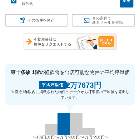
変更
軽飲食
今の条件で
今の条件を保存
新着メールを登録
東十条駅 1階の
軽飲食を出店可能な物件の平均坪単価
2万7673円
平均坪単価
※直近1年以内に掲載された物件のデータから坪単価の平均値を算出し
ています。
〜1万円
1万円〜
2万円〜
3万円〜
4万円〜
5万円〜