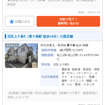
★内覧会 8月3日（月）14時★ 肉まん専門店居抜き 東十条銀座通り
商店街
登録日：2026-07-16
30秒で完了！
お気に入り
無料問い合わせ
北区上十条5（東十条駅 徒歩14分）の貸店舗
JR京浜東北・根岸線
東十条
徒歩
14分
スケルトン
賃料/坪単価
18.7万円
/ 8,734円
階数/面積
地上1階-地上2階 / 21.41坪(70.8m
2
)
所在地
北区上十条5
重飲食
軽飲食
美容室・理容
室
サロン（マッサージ・エ
出店可能業態
ステ・ネイルなど）
医療・
歯科・クリニック
物販・小
売
ジム・教室・スタジオ
【全業種ご相談可能！民泊も相談可能】【緑豊かで子育て・教育環境が
充実したエリア】