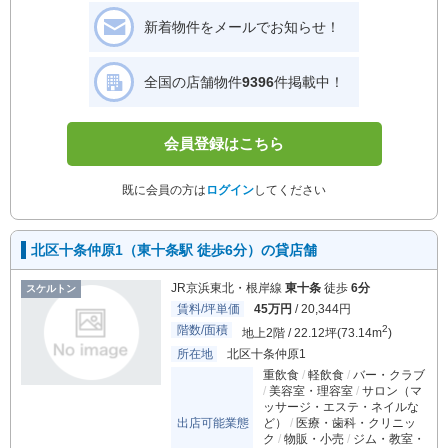
新着物件をメールでお知らせ！
全国の店舗物件
9396
件掲載中！
会員登録はこちら
既に会員の方は
ログイン
してください
北区十条仲原1（東十条駅 徒歩6分）の貸店舗
JR京浜東北・根岸線
東十条
徒歩
6分
スケルトン
賃料/坪単価
45万円
/ 20,344円
階数/面積
2
地上2階 / 22.12坪(73.14m
)
所在地
北区十条仲原1
重飲食
軽飲食
バー・クラブ
美容室・理容室
サロン（マ
ッサージ・エステ・ネイルな
出店可能業態
ど）
医療・歯科・クリニッ
ク
物販・小売
ジム・教室・