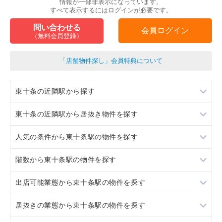
情報が一部非表示になっています。
すべて表示するにはログインが必要です。
問い合わせる
会員ログイン
（無料会員登録）
「店舗物件探し」会員特典について
東十条の近隣駅から探す
東十条の近隣駅から居抜き物件を探す
王子
人気の条件から東十条駅の物件を探す
赤羽
王子
階数から東十条駅の物件を探す
上中里
赤羽
居抜き
出店可能業態から東十条駅の物件を探す
上中里
スケルトン
1階
居抜きの業態から東十条駅の物件を探す
駐車場あり
2階
重飲食