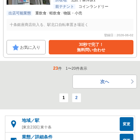
所在地
北区十条仲原1
前テナント
コインランドリー
出店可能業態
重飲食
軽飲食
物販・小売
十条銀座商店街入る、駅北口自転車置き場近く
登録日：2026-06-02
30秒で完了！
お気に入り
無料問い合わせ
23
件
1
〜
20
件表示
次へ
1
2
地域／駅
変更
[東京23区] 東十条
業態／詳細条件