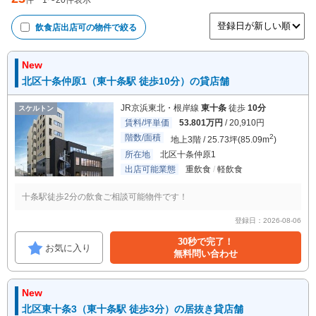
件
1
〜
20
件表示
飲食店出店可
の物件で絞る
New
北区十条仲原1（東十条駅 徒歩10分）の貸店舗
JR京浜東北・根岸線
東十条
徒歩
10分
スケルトン
賃料/坪単価
53.801万円
/ 20,910円
階数/面積
2
地上3階 / 25.73坪(85.09m
)
所在地
北区十条仲原1
出店可能業態
重飲食
軽飲食
十条駅徒歩2分の飲食ご相談可能物件です！
登録日：2026-08-06
30秒で完了！
お気に入り
無料問い合わせ
New
北区東十条3（東十条駅 徒歩3分）の居抜き貸店舗