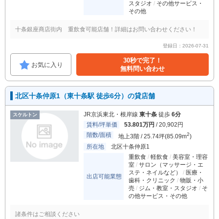
スタジオ
その他サービス・
その他
十条銀座商店街内 重飲食可能店舗！詳細はお問い合わせください！
登録日：2026-07-31
30秒で完了！
お気に入り
無料問い合わせ
北区十条仲原1（東十条駅 徒歩6分）の貸店舗
JR京浜東北・根岸線
東十条
徒歩
6分
スケルトン
賃料/坪単価
53.801万円
/ 20,902円
階数/面積
2
地上3階 / 25.74坪(85.09m
)
所在地
北区十条仲原1
重飲食
軽飲食
美容室・理容
室
サロン（マッサージ・エ
ステ・ネイルなど）
医療・
出店可能業態
歯科・クリニック
物販・小
売
ジム・教室・スタジオ
そ
の他サービス・その他
諸条件はご相談ください