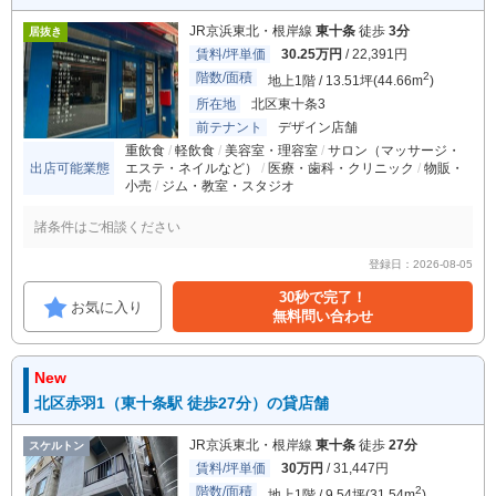
JR京浜東北・根岸線
東十条
徒歩
3分
居抜き
賃料/坪単価
30.25万円
/ 22,391円
階数/面積
2
地上1階 / 13.51坪(44.66m
)
所在地
北区東十条3
前テナント
デザイン店舗
重飲食
軽飲食
美容室・理容室
サロン（マッサージ・
出店可能業態
エステ・ネイルなど）
医療・歯科・クリニック
物販・
小売
ジム・教室・スタジオ
諸条件はご相談ください
登録日：2026-08-05
30秒で完了！
お気に入り
無料問い合わせ
New
北区赤羽1（東十条駅 徒歩27分）の貸店舗
JR京浜東北・根岸線
東十条
徒歩
27分
スケルトン
賃料/坪単価
30万円
/ 31,447円
階数/面積
2
地上1階 / 9.54坪(31.54m
)