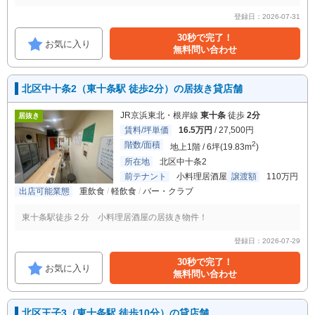
登録日：2026-07-31
30秒で完了！
お気に入り
無料問い合わせ
北区中十条2（東十条駅 徒歩2分）の居抜き貸店舗
JR京浜東北・根岸線
東十条
徒歩
2分
居抜き
賃料/坪単価
16.5万円
/ 27,500円
階数/面積
2
地上1階 / 6坪(19.83m
)
所在地
北区中十条2
前テナント
小料理居酒屋
譲渡額
110万円
出店可能業態
重飲食
軽飲食
バー・クラブ
東十条駅徒歩２分 小料理居酒屋の居抜き物件！
登録日：2026-07-29
30秒で完了！
お気に入り
無料問い合わせ
北区王子3（東十条駅 徒歩10分）の貸店舗