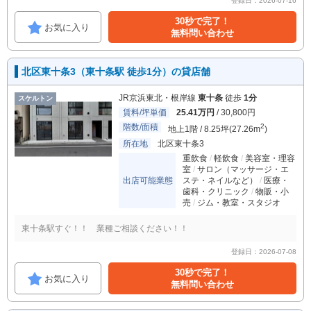
登録日：2026-07-16
30秒で完了！
お気に入り
無料問い合わせ
北区東十条3（東十条駅 徒歩1分）の貸店舗
JR京浜東北・根岸線
東十条
徒歩
1分
スケルトン
賃料/坪単価
25.41万円
/ 30,800円
階数/面積
2
地上1階 / 8.25坪(27.26m
)
所在地
北区東十条3
重飲食
軽飲食
美容室・理容
室
サロン（マッサージ・エ
出店可能業態
ステ・ネイルなど）
医療・
歯科・クリニック
物販・小
売
ジム・教室・スタジオ
東十条駅すぐ！！ 業種ご相談ください！！
登録日：2026-07-08
30秒で完了！
お気に入り
無料問い合わせ