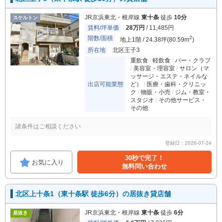
JR京浜東北・根岸線
東十条
徒歩
10分
スケルトン
賃料/坪単価
28万円
/ 11,485円
階数/面積
2
地上1階 / 24.38坪(80.59m
)
所在地
北区王子3
重飲食
軽飲食
バー・クラブ
美容室・理容室
サロン（マ
ッサージ・エステ・ネイルな
出店可能業態
ど）
医療・歯科・クリニッ
ク
物販・小売
ジム・教室・
スタジオ
その他サービス・
その他
諸条件はご相談ください
登録日：2026-07-24
30秒で完了！
お気に入り
無料問い合わせ
北区上十条1（東十条駅 徒歩6分）の居抜き貸店舗
JR京浜東北・根岸線
東十条
徒歩
6分
居抜き