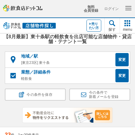
無料
ログイン
会員登録
売り
たい方
探す
menu
【8月最新】東十条駅の軽飲食を出店可能な店舗物件・貸店
舗・テナント一覧
地域／駅
変更
[東京23区] 東十条
業態／詳細条件
変更
軽飲食
今の条件で
今の条件を保存
新着メールを登録
23