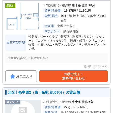
JR京浜東北・根岸線
東十条
徒歩
10分
居抜き
賃料/坪単価
19.8万円
/ 11,301円
階数/面積
地下1階-地上1階 / 17.52坪(57.93
2
m
)
所在地
北区上十条1
前テナント
鍼灸接骨院
軽飲食
バー・クラブ
美容室・理容室
サロン（マッサ
ージ・エステ・ネイルなど）
医療・歯科・クリニック
出店可能業態
物販・小売
ジム・教室・スタジオ
その他サービス・そ
の他
十条駅徒歩5分！軽飲食可能！
登録日：2026-06-22
30秒で完了！
お気に入り
無料問い合わせ
北区十条中原2（東十条駅 徒歩6分）の貸店舗
JR京浜東北・根岸線
東十条
徒歩
6分
スケルトン
賃料/坪単価
22万円
/ 12,687円
階数/面積
地上1階-地上4階 / 17.34坪(57.33