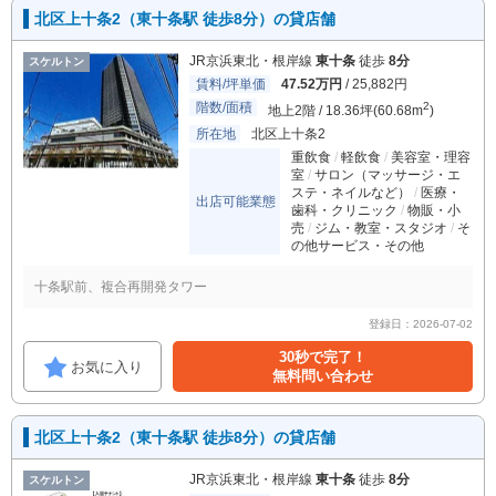
北区上十条2（東十条駅 徒歩8分）の貸店舗
JR京浜東北・根岸線
東十条
徒歩
8分
スケルトン
賃料/坪単価
47.52万円
/ 25,882円
階数/面積
2
地上2階 / 18.36坪(60.68m
)
所在地
北区上十条2
重飲食
軽飲食
美容室・理容
室
サロン（マッサージ・エ
ステ・ネイルなど）
医療・
出店可能業態
歯科・クリニック
物販・小
売
ジム・教室・スタジオ
そ
の他サービス・その他
十条駅前、複合再開発タワー
登録日：2026-07-02
30秒で完了！
お気に入り
無料問い合わせ
北区上十条2（東十条駅 徒歩8分）の貸店舗
JR京浜東北・根岸線
東十条
徒歩
8分
スケルトン