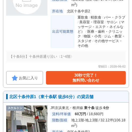
2
m
)
所在地
北区十条中原2
重飲食
軽飲食
バー・クラブ
美容室・理容室
サロン（マ
ッサージ・エステ・ネイルな
出店可能業態
ど）
医療・歯科・クリニッ
ク
物販・小売
ジム・教室・
スタジオ
その他サービス・
その他
【十条6分】十条仲原通り沿い〈1~4階〉
登録日：2026-06-02
30秒で完了！
お気に入り
無料問い合わせ
北区十条仲原1（東十条駅 徒歩6分）の貸店舗
JR京浜東北・根岸線
東十条
徒歩
6分
スケルトン
賃料/坪単価
60万円
/ 18,680円
階数/面積
地上1階-地上3階 / 32.12坪(106.18
2
m
)