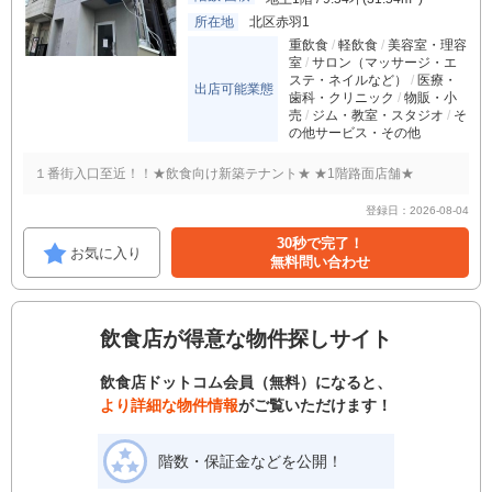
所在地
北区赤羽1
重飲食
軽飲食
美容室・理容
室
サロン（マッサージ・エ
ステ・ネイルなど）
医療・
出店可能業態
歯科・クリニック
物販・小
売
ジム・教室・スタジオ
そ
の他サービス・その他
１番街入口至近！！★飲食向け新築テナント★ ★1階路面店舗★
登録日：2026-08-04
30秒で完了！
お気に入り
無料問い合わせ
飲食店が得意な物件探しサイト
飲食店ドットコム会員（無料）になると、
より詳細な物件情報
がご覧いただけます！
階数・保証金などを公開！