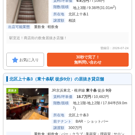
賃料/坪単価
6.6万円
/ 7,036円
階数/面積
2
地上3階 / 9.38坪(31.01m
)
所在地
北区上十条1
譲渡額
相談
出店可能業態
重飲食
軽飲食
駅至近！商店街の飲食居抜き店舗！
登録日：2026-07-24
30秒で完了！
お気に入り
無料問い合わせ
北区上十条3（東十条駅 徒歩9分）の居抜き貸店舗
JR京浜東北・根岸線
東十条
徒歩
9分
居抜き
賃料/坪単価
18.7万円
/ 10,482円
階数/面積
地上1階-地上2階 / 17.84坪(59.0m
2
)
所在地
北区上十条3
前テナント
BAR・ショットバー
譲渡額
300万円
重飲食
軽飲食
バー・クラブ
美容室・理容室
サロン