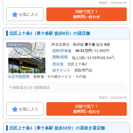
登録日：2026-06-25
30秒で完了！
お気に入り
無料問い合わせ
北区上十条2（東十条駅 徒歩8分）の貸店舗
JR京浜東北・根岸線
東十条
徒歩
8分
スケルトン
賃料/坪単価
46.51万円
/ 31,900円
階数/面積
2
地上1階 / 14.58坪(48.2m
)
所在地
北区上十条2
前テナント
買取専門店
出店可能業態
軽飲食
その他サービス・その他
十条駅徒歩1分 1階路面店
登録日：2026-06-25
30秒で完了！
お気に入り
無料問い合わせ
北区上十条1（東十条駅 徒歩10分）の居抜き貸店舗