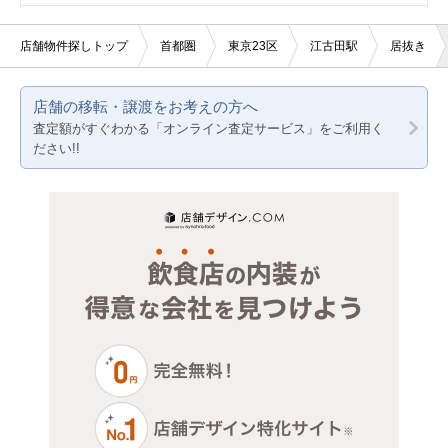
20坪以下
美容室・理容室
焼肉
東京都下
東京23区
店舗物件探しトップ
首都圏
東京23区
江古田駅
居抜き
賃料20万円以下
サロン（マッサージ・エステ・ネイルなど）
アジア料理
神奈川
東京都下
店舗の移転・譲渡をお考えの方へ
医療・歯科・クリニック
居酒屋・ダイニングバー
千葉
神奈川
査定額がすぐわかる「オンライン査定サービス」をご利用く
ださい!!
物販・小売
埼玉
千葉
ジム・教室・スタジオ
埼玉
その他サービス・その他