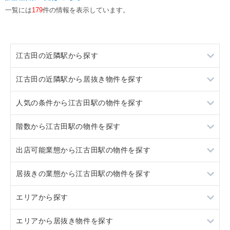
一覧には
179
件の情報を表示しています。
江古田の近隣駅から探す
江古田の近隣駅から居抜き物件を探す
桜台
人気の条件から江古田駅の物件を探す
東長崎
桜台
階数から江古田駅の物件を探す
椎名町
東長崎
居抜き
出店可能業態から江古田駅の物件を探す
椎名町
スケルトン
地下
居抜きの業態から江古田駅の物件を探す
ロードサイド物件
1階
重飲食
エリアから探す
看板取り付け可
2階
軽飲食
ラーメン
エリアから居抜き物件を探す
10坪以下
バー・クラブ
イタリア料理
東京23区