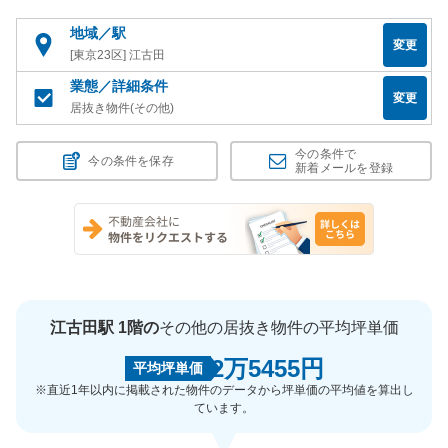
地域／駅
変更
[東京23区] 江古田
業態／詳細条件
変更
居抜き物件(その他)
今の条件で
今の条件を保存
新着メールを登録
江古田駅 1階の
その他の居抜き物件の平均坪単価
2万5455円
平均坪単価
※直近1年以内に掲載された物件のデータから坪単価の平均値を算出し
ています。