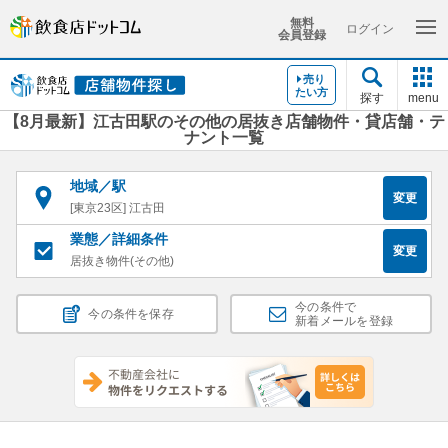
無料
ログイン
会員登録
売り
たい方
探す
menu
【8月最新】江古田駅のその他の居抜き店舗物件・貸店舗・テ
ナント一覧
地域／駅
変更
[東京23区] 江古田
業態／詳細条件
変更
居抜き物件(その他)
今の条件で
今の条件を保存
新着メールを登録