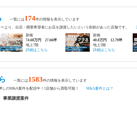
ら
174
一覧には
件の情報を表示しています
ナーより、出店・開業希望者にお店を譲渡したいという依頼があった店舗です。
新橋
新橋
74.68万円 27.66坪
40.8万円 12.79坪
地上7階
地上5階
詳細はこちら
詳細はこちら
ら
1583
一覧には
件の情報を表示しています
チ押しのM&A案件を配信中！1店舗から買取可能！
M&A案件とは？
 事業譲渡案件