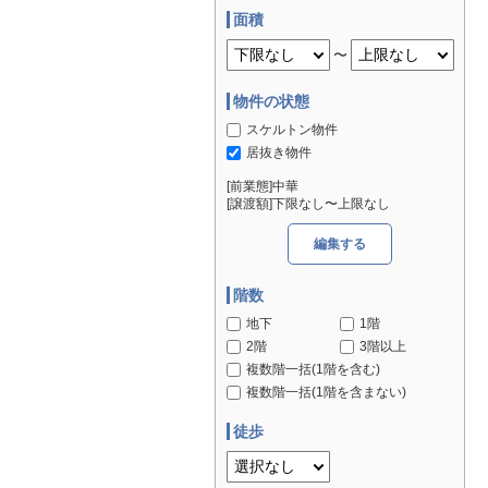
面積
〜
物件の状態
スケルトン物件
居抜き物件
[前業態]中華
[譲渡額]下限なし〜上限なし
編集する
階数
地下
1階
2階
3階以上
複数階一括(1階を含む)
複数階一括(1階を含まない)
徒歩