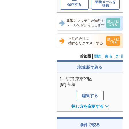
新着メールを
保存する
登録
希望にマッチした物件
を
詳しくは
こちら
メールでお知らせします
不動産会社に
詳しくは
こちら
物件をリクエストする
首都圏
関西
東海
九州
地域/駅で絞る
[エリア] 東京23区
[駅] 新橋
編集する
探し方を変更する
条件で絞る