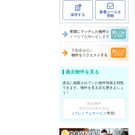
新着メールを
保存する
登録
希望にマッチした物件
を
詳しくは
こちら
メールでお知らせします
不動産会社に
詳しくは
こちら
物件をリクエストする
過去物件を見る
過去に掲載されていた物件情報を閲覧
できます。物件を見る目を磨きましょ
う！
過去物件
全357915件を見る
（
プレミアムサービス
専用）