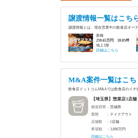
譲渡情報一覧はこち
譲渡情報とは、現在営業中の飲食店オー
新橋
259.65万円 28.85坪
地上1階
詳細はこちら
M&A案件一覧はこち
飲食店ドットコムM&Aでは飲食店のイ
【埼玉県】惣菜店1店舗
都道府県
茨城県
業態
テイクアウト
店舗数
1店舗
希望額
3,000万円
詳細はこちら