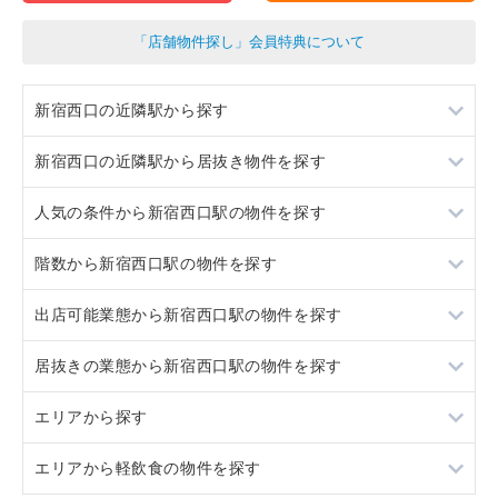
「店舗物件探し」会員特典について
新宿西口の近隣駅から探す
新宿西口の近隣駅から居抜き物件を探す
東新宿
人気の条件から新宿西口駅の物件を探す
若松河田
東新宿
階数から新宿西口駅の物件を探す
若松河田
居抜き
出店可能業態から新宿西口駅の物件を探す
スケルトン
地下
居抜きの業態から新宿西口駅の物件を探す
看板取り付け可
1階
重飲食
エリアから探す
10坪以下
3階以上
軽飲食
スタジオ
エリアから軽飲食の物件を探す
20坪以下
バー・クラブ
東京23区