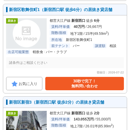
新宿区歌舞伎町1（新宿西口駅 徒歩6分）の居抜き貸店舗
都営大江戸線
新宿西口
徒歩
6分
居抜き
賃料/坪単価
40万円
/ 26,667円
階数/面積
2
地下1階 / 15坪(49.59m
)
所在地
新宿区歌舞伎町1
前テナント
バー
譲渡額
相談
出店可能業態
軽飲食
バー・クラブ
諸条件はご相談ください
登録日：2026-07-22
30秒で完了！
お気に入り
無料問い合わせ
新宿区新宿3（新宿西口駅 徒歩2分）の居抜き貸店舗
都営大江戸線
新宿西口
徒歩
2分
居抜き
賃料/坪単価
143.055万円
/ 55,000円
階数/面積
2
地上7階 / 26.01坪(85.99m
)