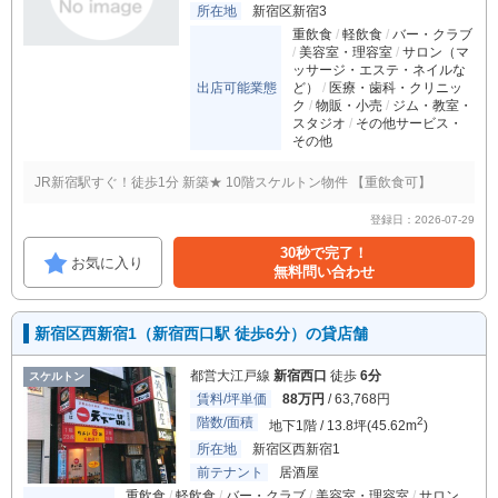
所在地
新宿区新宿3
重飲食
軽飲食
バー・クラブ
美容室・理容室
サロン（マ
ッサージ・エステ・ネイルな
出店可能業態
ど）
医療・歯科・クリニッ
ク
物販・小売
ジム・教室・
スタジオ
その他サービス・
その他
JR新宿駅すぐ！徒歩1分 新築★ 10階スケルトン物件 【重飲食可】
登録日：2026-07-29
30秒で完了！
お気に入り
無料問い合わせ
新宿区西新宿1（新宿西口駅 徒歩6分）の貸店舗
都営大江戸線
新宿西口
徒歩
6分
スケルトン
賃料/坪単価
88万円
/ 63,768円
階数/面積
2
地下1階 / 13.8坪(45.62m
)
所在地
新宿区西新宿1
前テナント
居酒屋
重飲食
軽飲食
バー・クラブ
美容室・理容室
サロン