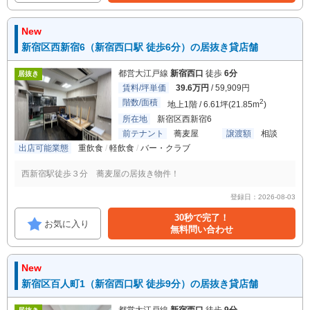
New
新宿区西新宿6（新宿西口駅 徒歩6分）の居抜き貸店舗
都営大江戸線
新宿西口
徒歩
6分
居抜き
賃料/坪単価
39.6万円
/ 59,909円
階数/面積
2
地上1階 / 6.61坪(21.85m
)
所在地
新宿区西新宿6
前テナント
蕎麦屋
譲渡額
相談
出店可能業態
重飲食
軽飲食
バー・クラブ
西新宿駅徒歩３分 蕎麦屋の居抜き物件！
登録日：2026-08-03
30秒で完了！
お気に入り
無料問い合わせ
New
新宿区百人町1（新宿西口駅 徒歩9分）の居抜き貸店舗