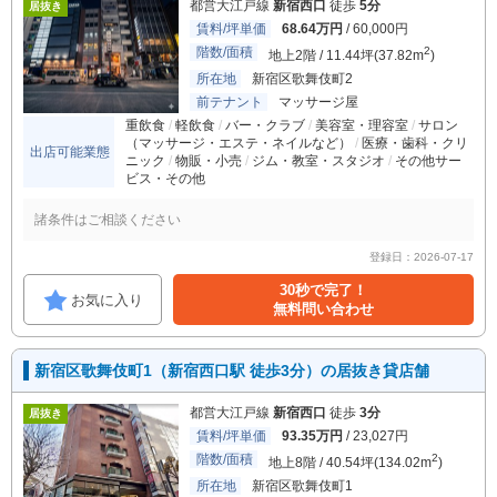
都営大江戸線
新宿西口
徒歩
5分
居抜き
賃料/坪単価
68.64万円
/ 60,000円
階数/面積
2
地上2階 / 11.44坪(37.82m
)
所在地
新宿区歌舞伎町2
前テナント
マッサージ屋
重飲食
軽飲食
バー・クラブ
美容室・理容室
サロン
（マッサージ・エステ・ネイルなど）
医療・歯科・クリ
出店可能業態
ニック
物販・小売
ジム・教室・スタジオ
その他サー
ビス・その他
諸条件はご相談ください
登録日：2026-07-17
30秒で完了！
お気に入り
無料問い合わせ
新宿区歌舞伎町1（新宿西口駅 徒歩3分）の居抜き貸店舗
都営大江戸線
新宿西口
徒歩
3分
居抜き
賃料/坪単価
93.35万円
/ 23,027円
階数/面積
2
地上8階 / 40.54坪(134.02m
)
所在地
新宿区歌舞伎町1