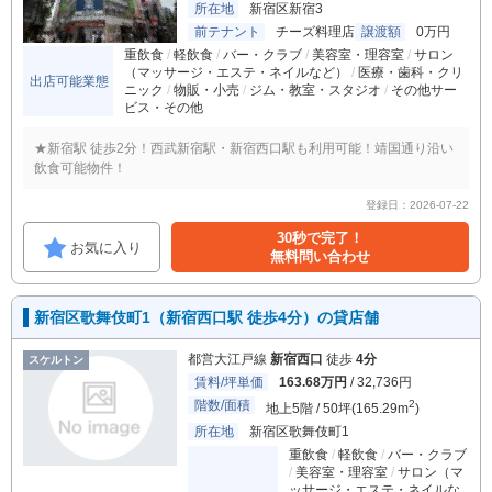
所在地
新宿区新宿3
前テナント
チーズ料理店
譲渡額
0万円
重飲食
軽飲食
バー・クラブ
美容室・理容室
サロン
（マッサージ・エステ・ネイルなど）
医療・歯科・クリ
出店可能業態
ニック
物販・小売
ジム・教室・スタジオ
その他サー
ビス・その他
★新宿駅 徒歩2分！西武新宿駅・新宿西口駅も利用可能！靖国通り沿い
飲食可能物件！
登録日：2026-07-22
30秒で完了！
お気に入り
無料問い合わせ
新宿区歌舞伎町1（新宿西口駅 徒歩4分）の貸店舗
都営大江戸線
新宿西口
徒歩
4分
スケルトン
賃料/坪単価
163.68万円
/ 32,736円
階数/面積
2
地上5階 / 50坪(165.29m
)
所在地
新宿区歌舞伎町1
重飲食
軽飲食
バー・クラブ
美容室・理容室
サロン（マ
ッサージ・エステ・ネイルな