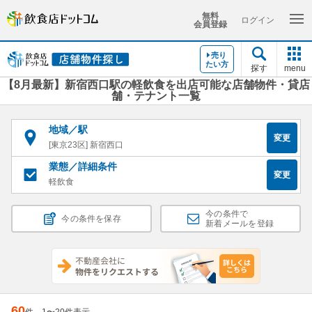
無料
ログイン
会員登録
売り
たい方
探す
menu
【8月最新】新宿西口駅の軽飲食を出店可能な店舗物件・貸店
舗・テナント一覧
地域／駅
変更
[東京23区] 新宿西口
業態／詳細条件
変更
軽飲食
今の条件で
今の条件を保存
新着メールを登録
60