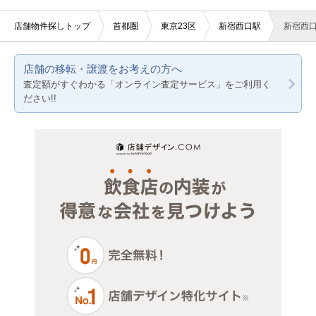
美容室・理容室
東京都下
東京23区
店舗物件探しトップ
首都圏
東京23区
新宿西口駅
新宿西
サロン（マッサージ・エステ・ネイルなど）
神奈川
東京都下
店舗の移転・譲渡をお考えの方へ
医療・歯科・クリニック
千葉
神奈川
査定額がすぐわかる「オンライン査定サービス」をご利用く
ださい!!
物販・小売
埼玉
千葉
ジム・教室・スタジオ
埼玉
その他サービス・その他