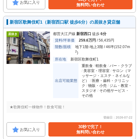
お気に入り
無料問い合わせ
新宿区歌舞伎町1（新宿西口駅 徒歩6分）の居抜き貸店舗
都営大江戸線
新宿西口
徒歩
6分
居抜き
賃料/坪単価
259.6万円
/ 56,435円
階数/面積
地下1階-地上3階 / 46坪(152.07m
2
)
所在地
新宿区歌舞伎町1
重飲食
軽飲食
バー・クラブ
美容室・理容室
サロン（マ
ッサージ・エステ・ネイルな
出店可能業態
ど）
医療・歯科・クリニッ
ク
物販・小売
ジム・教室・
スタジオ
その他サービス・
その他
★歌舞伎町一棟物件！飲食可能！
登録日：2026-07-22
30秒で完了！
お気に入り
無料問い合わせ