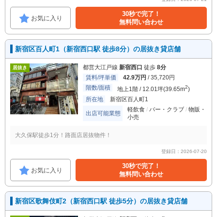
30秒で完了！
お気に入り
無料問い合わせ
新宿区百人町1（新宿西口駅 徒歩8分）の居抜き貸店舗
都営大江戸線
新宿西口
徒歩
8分
居抜き
賃料/坪単価
42.9万円
/ 35,720円
階数/面積
2
地上1階 / 12.01坪(39.65m
)
所在地
新宿区百人町1
軽飲食
バー・クラブ
物販・
出店可能業態
小売
大久保駅徒歩1分！路面店居抜物件！
登録日：2026-07-20
30秒で完了！
お気に入り
無料問い合わせ
新宿区歌舞伎町2（新宿西口駅 徒歩5分）の居抜き貸店舗