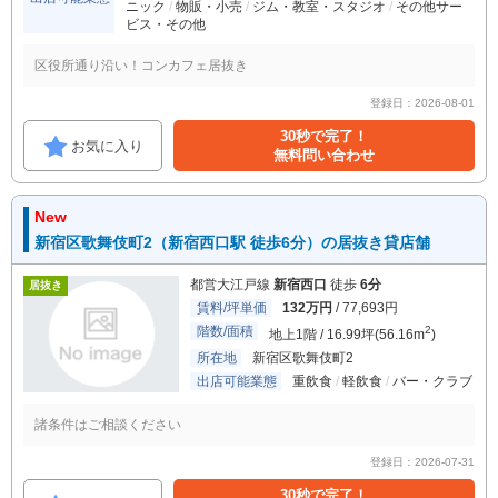
ニック
物販・小売
ジム・教室・スタジオ
その他サー
ビス・その他
区役所通り沿い！コンカフェ居抜き
登録日：2026-08-01
30秒で完了！
お気に入り
無料問い合わせ
New
新宿区歌舞伎町2（新宿西口駅 徒歩6分）の居抜き貸店舗
都営大江戸線
新宿西口
徒歩
6分
居抜き
賃料/坪単価
132万円
/ 77,693円
階数/面積
2
地上1階 / 16.99坪(56.16m
)
所在地
新宿区歌舞伎町2
出店可能業態
重飲食
軽飲食
バー・クラブ
諸条件はご相談ください
登録日：2026-07-31
30秒で完了！