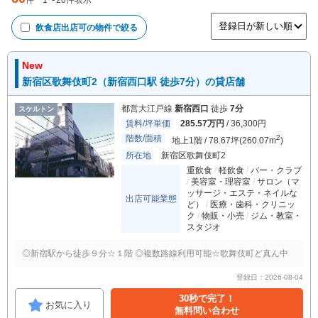
件
1
〜
20
件表示
飲食店出店可
の物件で絞る
New
新宿区歌舞伎町2（新宿西口駅 徒歩7分）の貸店舗
都営大江戸線
新宿西口
徒歩
7分
スケルトン
賃料/坪単価
285.57万円
/ 36,300円
階数/面積
2
地上1階 / 78.67坪(260.07m
)
所在地
新宿区歌舞伎町2
重飲食
軽飲食
バー・クラブ
美容室・理容室
サロン（マ
ッサージ・エステ・ネイルな
出店可能業態
ど）
医療・歯科・クリニッ
ク
物販・小売
ジム・教室・
スタジオ
◎新宿駅から徒歩９分☆１階 ◎複数路線利用可能☆歌舞伎町ど真ん中
登録日：2026-08-04
30秒で完了！
お気に入り
無料問い合わせ