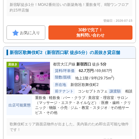
新宿駅徒歩1分！MOA2番街沿いの新築角地！重飲食可、8階ワンフロア
約15坪店舗
登録日：2026-07-15
30秒で完了！
お気に入り
無料問い合わせ
新宿区歌舞伎町2（新宿西口駅 徒歩5分）の居抜き貸店舗
都営大江戸線
新宿西口
徒歩
5分
居抜き
賃料/坪単価
62.7万円
/ 69,667円
階数/面積
2
地上1階 / 9坪(29.75m
)
所在地
新宿区歌舞伎町2
前テナント
コンセプトカフェ
譲渡額
相談
重飲食
軽飲食
バー・クラブ
美容室・理容室
サロン
（マッサージ・エステ・ネイルなど）
医療・歯科・クリ
出店可能業態
ニック
物販・小売
ジム・教室・スタジオ
その他サー
ビス・その他
歌舞伎町エリア路面店物件が出ました。美内装のため即出店可能な物件
です！