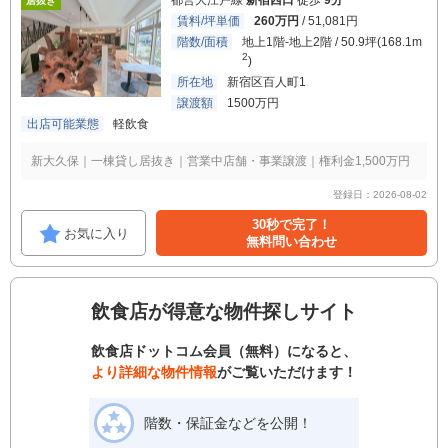
都営大江戸線
新宿西口
徒歩
9分
居抜き
賃料/坪単価
260万円
/ 51,081円
階数/面積
地上1階-地上2階 / 50.9坪(168.1m
2
)
所在地
新宿区百人町1
譲渡額
1500万円
出店可能業態
軽飲食
新大久保｜一棟貸し居抜き｜営業中店舗・事業譲渡｜権利金1,500万円
登録日：2026-08-02
30秒で完了！
お気に入り
無料問い合わせ
飲食店が得意な物件探しサイト
飲食店ドットコム会員（無料）になると、
より詳細な物件情報
がご覧いただけます！
階数・保証金などを公開！