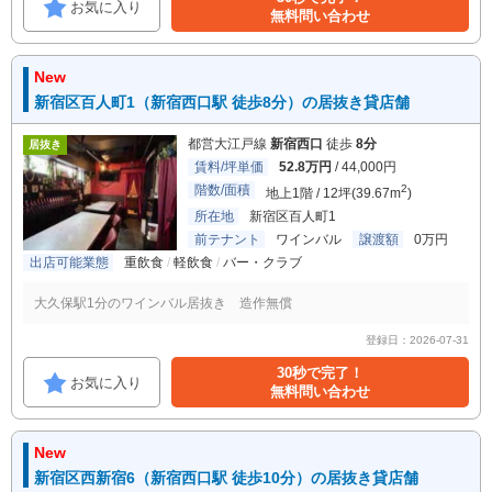
お気に入り
無料問い合わせ
New
新宿区百人町1（新宿西口駅 徒歩8分）の居抜き貸店舗
都営大江戸線
新宿西口
徒歩
8分
居抜き
賃料/坪単価
52.8万円
/ 44,000円
階数/面積
2
地上1階 / 12坪(39.67m
)
所在地
新宿区百人町1
前テナント
ワインバル
譲渡額
0万円
出店可能業態
重飲食
軽飲食
バー・クラブ
大久保駅1分のワインバル居抜き 造作無償
登録日：2026-07-31
30秒で完了！
お気に入り
無料問い合わせ
New
新宿区西新宿6（新宿西口駅 徒歩10分）の居抜き貸店舗