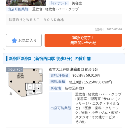
前テナント
美容室
出店可能業態
重飲食
軽飲食
バー・クラブ
駅前通りとＷＥＳＴ ＲＯＡＤ角地
登録日：2026-07-16
30秒で完了！
お気に入り
無料問い合わせ
新宿区新宿3（新宿西口駅 徒歩3分）の貸店舗
都営大江戸線
新宿西口
徒歩
3分
スケルトン
賃料/坪単価
90万円
/ 59,016円
階数/面積
2
地上9階 / 15.25坪(50.09m
)
所在地
新宿区新宿3
重飲食
軽飲食
バー・クラブ
美容室・理容室
サロン（マ
ッサージ・エステ・ネイルな
出店可能業態
ど）
医療・歯科・クリニッ
ク
物販・小売
ジム・教室・
スタジオ
その他サービス・
その他