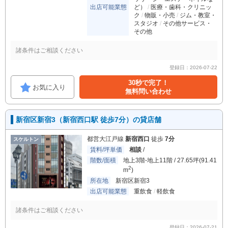
出店可能業態
ど）
医療・歯科・クリニッ
ク
物販・小売
ジム・教室・
スタジオ
その他サービス・
その他
諸条件はご相談ください
登録日：2026-07-22
30秒で完了！
お気に入り
無料問い合わせ
新宿区新宿3（新宿西口駅 徒歩7分）の貸店舗
都営大江戸線
新宿西口
徒歩
7分
スケルトン
賃料/坪単価
相談
/
階数/面積
地上3階-地上11階 / 27.65坪(91.41
2
m
)
所在地
新宿区新宿3
出店可能業態
重飲食
軽飲食
諸条件はご相談ください
登録日：2026-07-21