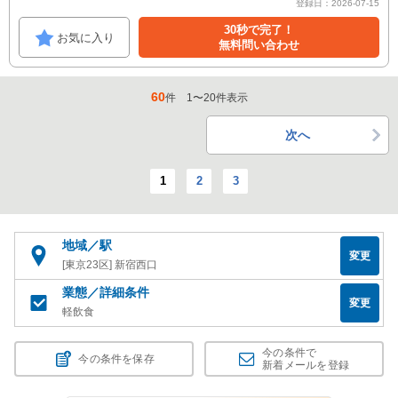
登録日：2026-07-15
30秒で完了！
お気に入り
無料問い合わせ
60
件
1
〜
20
件表示
次へ
1
2
3
地域／駅
変更
[東京23区] 新宿西口
業態／詳細条件
変更
軽飲食
今の条件で
今の条件を保存
新着メールを登録