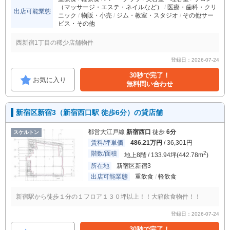
（マッサージ・エステ・ネイルなど）
医療・歯科・クリ
出店可能業態
ニック
物販・小売
ジム・教室・スタジオ
その他サー
ビス・その他
西新宿1丁目の稀少店舗物件
登録日：2026-07-24
30秒で完了！
お気に入り
無料問い合わせ
新宿区新宿3（新宿西口駅 徒歩6分）の貸店舗
都営大江戸線
新宿西口
徒歩
6分
スケルトン
賃料/坪単価
486.21万円
/ 36,301円
階数/面積
2
地上8階 / 133.94坪(442.78m
)
所在地
新宿区新宿3
出店可能業態
重飲食
軽飲食
新宿駅から徒歩１分の１フロア１３０坪以上！！大箱飲食物件！！
登録日：2026-07-24
30秒で完了！