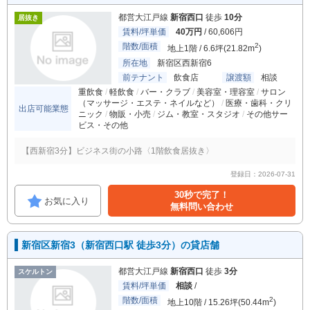
都営大江戸線
新宿西口
徒歩
10分
居抜き
賃料/坪単価
40万円
/ 60,606円
階数/面積
2
地上1階 / 6.6坪(21.82m
)
所在地
新宿区西新宿6
前テナント
飲食店
譲渡額
相談
重飲食
軽飲食
バー・クラブ
美容室・理容室
サロン
（マッサージ・エステ・ネイルなど）
医療・歯科・クリ
出店可能業態
ニック
物販・小売
ジム・教室・スタジオ
その他サー
ビス・その他
【西新宿3分】ビジネス街の小路〈1階飲食居抜き〉
登録日：2026-07-31
30秒で完了！
お気に入り
無料問い合わせ
新宿区新宿3（新宿西口駅 徒歩3分）の貸店舗
都営大江戸線
新宿西口
徒歩
3分
スケルトン
賃料/坪単価
相談
/
階数/面積
2
地上10階 / 15.26坪(50.44m
)