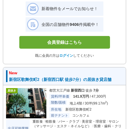
新着物件をメールでお知らせ！
全国の店舗物件
9406
件掲載中！
会員登録はこちら
既に会員の方は
ログイン
してください
New
新宿区歌舞伎町2（新宿西口駅 徒歩7分）の居抜き貸店舗
都営大江戸線
新宿西口
徒歩
7分
居抜き
賃料/坪単価
141.9万円
/ 47,300円
階数/面積
2
地上4階 / 30坪(99.17m
)
所在地
新宿区歌舞伎町2
前テナント
コンカフェ
重飲食
軽飲食
バー・クラブ
美容室・理容室
サロン
（マッサージ・エステ・ネイルなど）
医療・歯科・クリ
出店可能業態