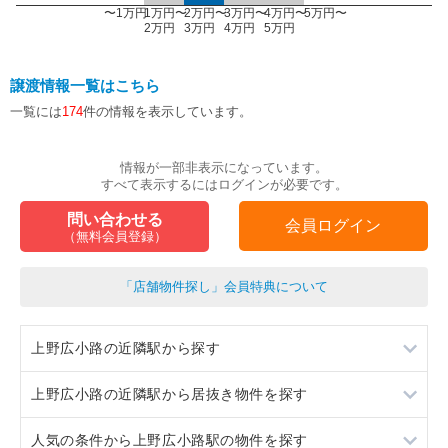
〜1万円
1万円〜
2万円〜
3万円〜
4万円〜
5万円〜
2万円
3万円
4万円
5万円
譲渡情報一覧はこちら
一覧には
174
件の情報を表示しています。
情報が一部非表示になっています。
すべて表示するにはログインが必要です。
問い合わせる
会員ログイン
（無料会員登録）
「店舗物件探し」会員特典について
上野広小路の近隣駅から探す
上野広小路の近隣駅から居抜き物件を探す
末広町
人気の条件から上野広小路駅の物件を探す
上野
末広町