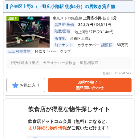
台東区上野2（上野広小路駅 徒歩1分）の居抜き貸店舗
東京メトロ銀座線
上野広小路
徒歩
1分
居抜き
賃料/坪単価
24.2万円
/ 34,571円
階数/面積
2
地上3階 / 7坪(23.14m
)
所在地
台東区上野2
前テナント
カラオケバー
譲渡額
60万円
出店可能業態
軽飲食
バー・クラブ
上野仲町通り至近！カラオケバー居抜き！風営相談可！
登録日：2026-07-29
30秒で完了！
お気に入り
無料問い合わせ
飲食店が得意な物件探しサイト
飲食店ドットコム会員（無料）になると、
より詳細な物件情報
がご覧いただけます！