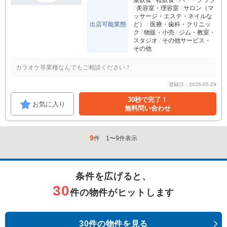
重飲食
軽飲食
バー・クラブ
美容室・理容室
サロン（マ
ッサージ・エステ・ネイルな
出店可能業態
ど）
医療・歯科・クリニッ
ク
物販・小売
ジム・教室・
スタジオ
その他サービス・
その他
カラオケ等業種なんでもご相談ください！
登録日：2026-05-29
30秒で完了！
お気に入り
無料問い合わせ
9
件
1
〜
9
件表示
条件を広げると、
30
件の物件がヒットします
30件の物件を見る