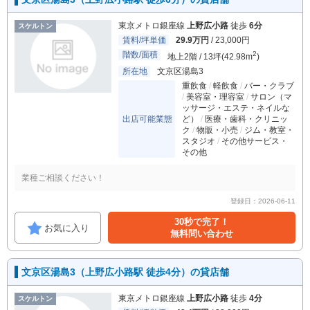
東京メトロ銀座線
上野広小路
徒歩
6分
スケルトン
賃料/坪単価
29.9万円
/ 23,000円
階数/面積
2
地上2階 / 13坪(42.98m
)
所在地
文京区湯島3
重飲食
軽飲食
バー・クラブ
美容室・理容室
サロン（マ
ッサージ・エステ・ネイルな
出店可能業態
ど）
医療・歯科・クリニッ
ク
物販・小売
ジム・教室・
スタジオ
その他サービス・
その他
業種ご相談ください！
登録日：2026-06-11
30秒で完了！
お気に入り
無料問い合わせ
文京区湯島3（上野広小路駅 徒歩4分）の貸店舗
東京メトロ銀座線
上野広小路
徒歩
4分
スケルトン