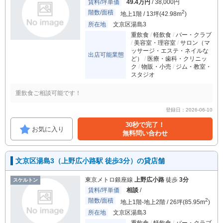
賃料/坪単価
49.4万円
/ 38,000円
階数/面積
2
地上1階 / 13坪(42.98m
)
所在地
文京区湯島3
重飲食
軽飲食
バー・クラブ
美容室・理容室
サロン（マ
ッサージ・エステ・ネイルな
出店可能業態
ど）
医療・歯科・クリニッ
ク
物販・小売
ジム・教室・
スタジオ
重飲食ご相談可能です！
登録日：2026-06-10
30秒で完了！
お気に入り
無料問い合わせ
文京区湯島3（上野広小路駅 徒歩3分）の貸店舗
東京メトロ銀座線
上野広小路
徒歩
3分
スケルトン
賃料/坪単価
相談
/
階数/面積
2
地上1階-地上2階 / 26坪(85.95m
)
所在地
文京区湯島3