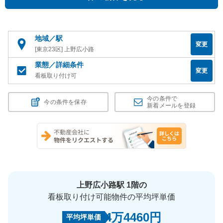
地域／駅
変更
[東京23区] 上野広小路
業態／詳細条件
変更
看板取り付け可
今の条件で
今の条件を保存
新着メールを登録
上野広小路駅 1階の
看板取り付け可能物件の平均坪単価
4万4460円
平均坪単価