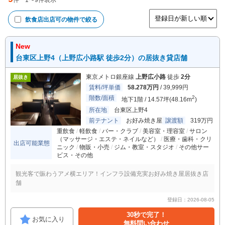
件
1
〜
9
件表示
飲食店出店可
の物件で絞る
New
台東区上野4（上野広小路駅 徒歩2分）の居抜き貸店舗
東京メトロ銀座線
上野広小路
徒歩
2分
居抜き
賃料/坪単価
58.278万円
/ 39,999円
階数/面積
2
地下1階 / 14.57坪(48.16m
)
所在地
台東区上野4
前テナント
お好み焼き屋
譲渡額
319万円
重飲食
軽飲食
バー・クラブ
美容室・理容室
サロン
（マッサージ・エステ・ネイルなど）
医療・歯科・クリ
出店可能業態
ニック
物販・小売
ジム・教室・スタジオ
その他サー
ビス・その他
観光客で賑わうアメ横エリア！インフラ設備充実お好み焼き屋居抜き店
舗
登録日：2026-08-05
30秒で完了！
お気に入り
無料問い合わせ