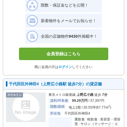
階数・保証金などを公開！
新着物件をメールでお知らせ！
全国の店舗物件
9430
件掲載中！
会員登録はこちら
既に会員の方は
ログイン
してください
千代田区外神田4（上野広小路駅 徒歩7分）の貸店舗
東京メトロ銀座線
上野広小路
徒歩
7分
スケルトン
賃料/坪単価
99.29万円
/ 37,397円
階数/面積
2
地上1階 / 26.55坪(87.77m
)
所在地
千代田区外神田4
重飲食
軽飲食
美容室・理容
室
サロン（マッサージ・エ