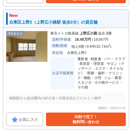
New
台東区上野2（上野広小路駅 徒歩2分）の貸店舗
東京メトロ銀座線
上野広小路
徒歩
2分
スケルトン
賃料/坪単価
18.48万円
/ 18,667円
階数/面積
2
地上4階 / 9.9坪(32.74m
)
所在地
台東区上野2
重飲食
軽飲食
バー・クラブ
美容室・理容室
サロン（マ
ッサージ・エステ・ネイルな
出店可能業態
ど）
医療・歯科・クリニッ
ク
物販・小売
ジム・教室・
スタジオ
その他サービス・
その他
複数駅から徒歩圏内の好立地！内装自由なスケルトン物件
登録日：2026-07-31
30秒で完了！
お気に入り
無料問い合わせ