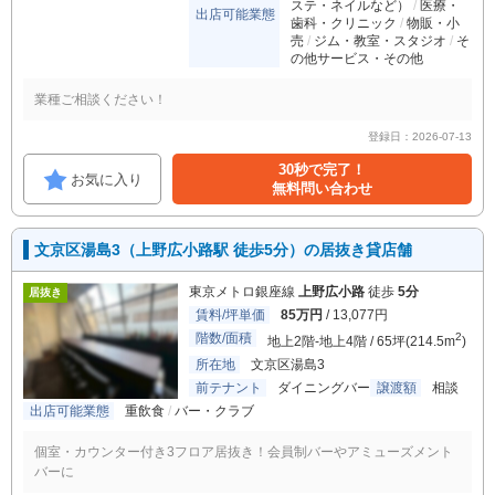
ステ・ネイルなど）
医療・
出店可能業態
歯科・クリニック
物販・小
売
ジム・教室・スタジオ
そ
の他サービス・その他
業種ご相談ください！
登録日：2026-07-13
30秒で完了！
お気に入り
無料問い合わせ
文京区湯島3（上野広小路駅 徒歩5分）の居抜き貸店舗
東京メトロ銀座線
上野広小路
徒歩
5分
居抜き
賃料/坪単価
85万円
/ 13,077円
階数/面積
2
地上2階-地上4階 / 65坪(214.5m
)
所在地
文京区湯島3
前テナント
ダイニングバー
譲渡額
相談
出店可能業態
重飲食
バー・クラブ
個室・カウンター付き3フロア居抜き！会員制バーやアミューズメント
バーに