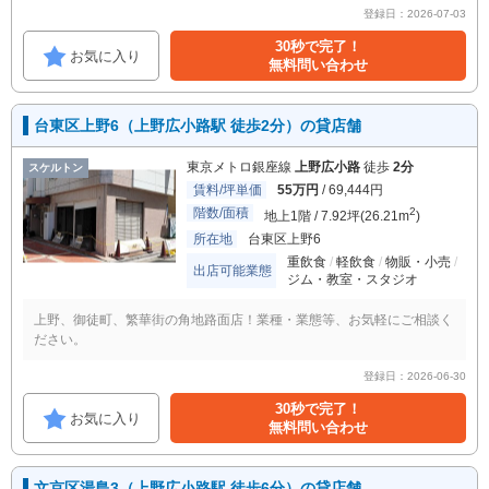
登録日：2026-07-03
30秒で完了！
お気に入り
無料問い合わせ
台東区上野6（上野広小路駅 徒歩2分）の貸店舗
東京メトロ銀座線
上野広小路
徒歩
2分
スケルトン
賃料/坪単価
55万円
/ 69,444円
階数/面積
2
地上1階 / 7.92坪(26.21m
)
所在地
台東区上野6
重飲食
軽飲食
物販・小売
出店可能業態
ジム・教室・スタジオ
上野、御徒町、繁華街の角地路面店！業種・業態等、お気軽にご相談く
ださい。
登録日：2026-06-30
30秒で完了！
お気に入り
無料問い合わせ
文京区湯島3（上野広小路駅 徒歩6分）の貸店舗