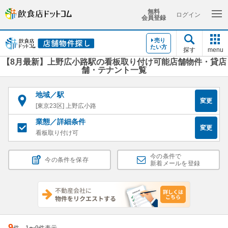
無料
ログイン
会員登録
売り
たい方
探す
menu
【8月最新】上野広小路駅の看板取り付け可能店舗物件・貸店
舗・テナント一覧
地域／駅
変更
[東京23区] 上野広小路
業態／詳細条件
変更
看板取り付け可
今の条件で
今の条件を保存
新着メールを登録
9