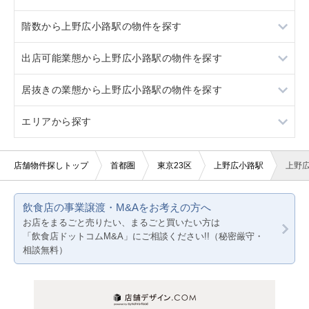
階数から上野広小路駅の物件を探す
神田
上野
居抜き
出店可能業態から上野広小路駅の物件を探す
稲荷町
神田
スケルトン
地下
居抜きの業態から上野広小路駅の物件を探す
稲荷町
看板取り付け可
1階
重飲食
エリアから探す
10坪以下
2階
軽飲食
中華
20坪以下
3階以上
バー・クラブ
鉄板焼き・お好み焼
東京23区
店舗物件探しトップ
首都圏
東京23区
上野広小路駅
上野
賃料20万円以下
美容室・理容室
カラオケ・パブ・スナック
東京都下
飲食店の事業譲渡・M&Aをお考えの方へ
サロン（マッサージ・エステ・ネイルなど）
バー
神奈川
お店をまるごと売りたい、まるごと買いたい方は
「飲食店ドットコムM&A」にご相談ください!!（秘密厳守・
医療・歯科・クリニック
美容室・理容室
千葉
相談無料）
物販・小売
埼玉