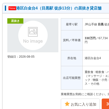
港区白金台4（目黒駅 徒歩13分）の居抜き貸店舗
New
居抜き
最寄り駅
JR山手線
目黒
徒
330万円
／67,734
賃料／坪単価
円
登録日：2026-08-05
所在地
港区白金台4
重飲食
軽飲食
（マッサージ・エ
出店可能業態
ック
物販・小売
ス・その他
業種業態お気軽にご相談ください。
お気に入り追加