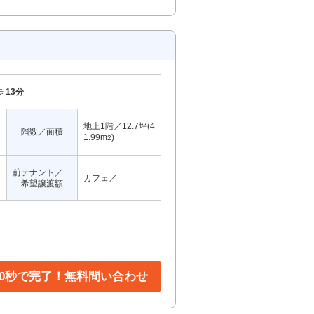
歩
13分
地上1階／12.7坪(4
階数／面積
1.99m
)
2
前テナント／
カフェ／
希望譲渡額
30秒で完了！無料問い合わせ