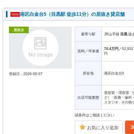
港区白金台5（目黒駅 徒歩11分）の居抜き貸店舗
New
居抜き
最寄り駅
JR山手線
目黒
徒
70.4万円
／52,932
賃料／坪単価
円
所在地
港区白金台5
登録日：2026-08-07
美容室・理容室
出店可能業態
ど）
医療・歯科
スタジオ
その他
諸条件はご相談ください
お気に入り追加