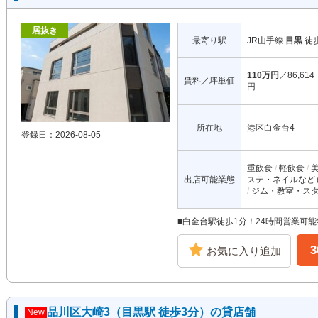
居抜き
最寄り駅
JR山手線
目黒
徒
110万円
／86,614
賃料／坪単価
円
所在地
港区白金台4
登録日：2026-08-05
重飲食
軽飲食
出店可能業態
ステ・ネイルなど
ジム・教室・ス
■白金台駅徒歩1分！24時間営業可能
お気に入り追加
品川区大崎3（目黒駅 徒歩3分）の貸店舗
New