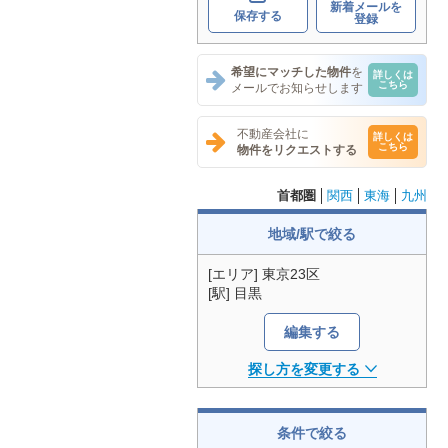
新着メールを
保存する
登録
希望にマッチした物件
を
詳しくは
こちら
メールでお知らせします
不動産会社に
詳しくは
こちら
物件をリクエストする
首都圏
関西
東海
九州
地域/駅で絞る
[エリア] 東京23区
[駅] 目黒
編集する
探し方を変更する
条件で絞る