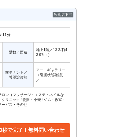
飲食店不可
歩
11分
地上1階／13.3坪(4
階数／面積
3.97m
)
2
アートギャラリー
前テナント／
（引渡状態確認）
希望譲渡額
／
サロン（マッサージ・エステ・ネイルな
・クリニック
物販・小売
ジム・教室・
サービス・その他
30秒で完了！無料問い合わせ