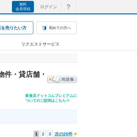
無料
ログイン
会員登録
店を売りたい方
初めての方へ
リクエストサービス
物件・貸店舗・
飲食店ドットコムプレミアムに
ついてのご説明はこちら⇒
1
2
3
次の20件