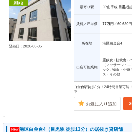
居抜き
最寄り駅
JR山手線
目黒
徒
賃料／坪単価
77万円
／60,630円
所在地
港区白金台4
登録日：2026-08-05
重飲食
軽飲食
（マッサージ・エ
出店可能業態
ック
物販・小売
ス・その他
白金台駅徒歩1分！24時間営業可能
中！
お気に入り追加
港区白金台4（目黒駅 徒歩13分）の居抜き貸店舗
New