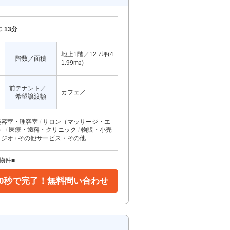
歩
13分
地上1階／12.7坪(4
階数／面積
1.99m
)
2
前テナント／
カフェ／
希望譲渡額
美容室・理容室
サロン（マッサージ・エ
）
医療・歯科・クリニック
物販・小売
タジオ
その他サービス・その他
物件■
30秒で完了！無料問い合わせ