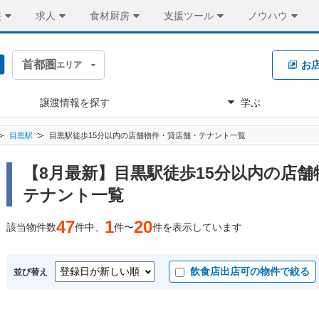
装
求人
食材厨房
支援ツール
ノウハウ
首都圏
お
エリア
譲渡情報を探す
学ぶ
目黒駅
目黒駅徒歩15分以内の店舗物件・貸店舗・テナント一覧
【8月最新】目黒駅徒歩15分以内の店舗
テナント一覧
47
1
20
該当物件数
件中、
件〜
件を表示しています
飲食店出店可の物件で絞る
並び替え