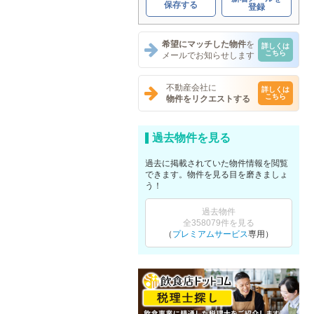
保存する
登録
希望にマッチした物件
を
詳しくは
こちら
メールでお知らせします
不動産会社に
詳しくは
こちら
物件をリクエストする
過去物件を見る
過去に掲載されていた物件情報を閲覧
できます。物件を見る目を磨きましょ
う！
過去物件
全358079件を見る
（
プレミアムサービス
専用）