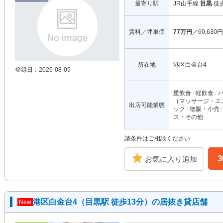
最寄り駅
JR山手線
目黒
徒
賃料／坪単価
77万円
／60,630円
所在地
港区白金台4
登録日：2026-08-05
重飲食
軽飲食
（マッサージ・エ
出店可能業態
ック
物販・小売
ス・その他
諸条件はご相談ください
お気に入り追加
港区白金台4（目黒駅 徒歩13分）の居抜き貸店舗
New