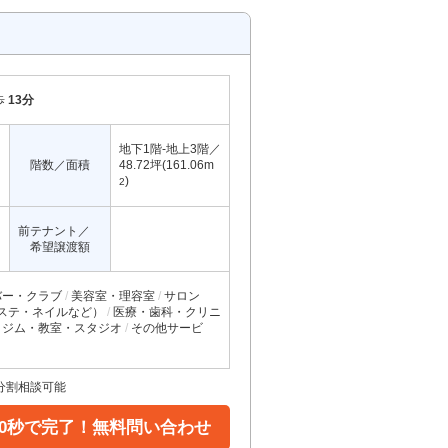
歩
13分
地下1階-地上3階／
階数／面積
48.72坪(161.06m
)
2
前テナント／
希望譲渡額
バー・クラブ
美容室・理容室
サロン
ステ・ネイルなど）
医療・歯科・クリニ
ジム・教室・スタジオ
その他サービ
分割相談可能
30秒で完了！無料問い合わせ