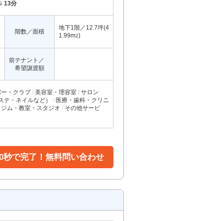
歩
13分
地下1階／12.7坪(4
階数／面積
1.99m
)
2
前テナント／
希望譲渡額
バー・クラブ
美容室・理容室
サロン
ステ・ネイルなど）
医療・歯科・クリニ
ジム・教室・スタジオ
その他サービ
30秒で完了！無料問い合わせ