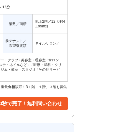
歩
13分
地上2階／12.7坪(4
階数／面積
1.99m
)
2
前テナント／
ネイルサロン／
希望譲渡額
バー・クラブ
美容室・理容室
サロン
ステ・ネイルなど）
医療・歯科・クリニ
ジム・教室・スタジオ
その他サービ
！重飲食相談可！B１階、１階、３階も募集
30秒で完了！無料問い合わせ