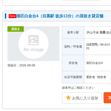
港区白金台4（目黒駅 徒歩13分）の居抜き貸店舗
New
居抜き
最寄り駅
JR山手線
目黒
徒
110万円
／86,614
賃料／坪単価
円
所在地
港区白金台4
登録日：2026-08-06
出店可能業態
重飲食
軽飲食
諸条件はご相談ください
お気に入り追加