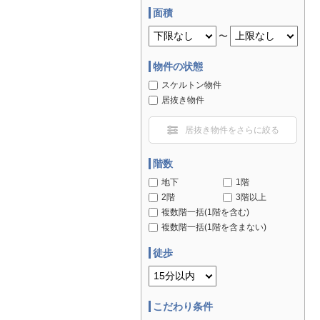
面積
〜
物件の状態
スケルトン物件
居抜き物件
居抜き物件をさらに絞る
階数
地下
1階
2階
3階以上
複数階一括(1階を含む)
複数階一括(1階を含まない)
徒歩
こだわり条件