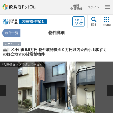
無料
ログイン
会員登録
売り
たい方
探す
menu
物件詳細
物件一覧
スケルトン
品川区小山5 9.9万円 物件取得費６０万円以内☆西小山駅すぐ
の好立地☆の貸店舗物件
画像タップで拡大できます