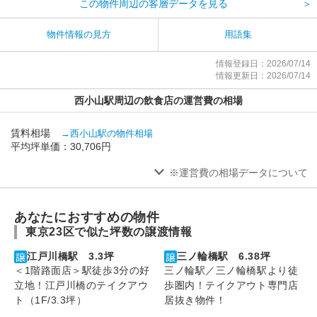
この物件周辺の客層データを見る
＞
物件情報の見方
用語集
情報登録日：2026/07/14
情報更新日：2026/07/14
西小山駅周辺の飲食店の運営費の相場
賃料相場
→西小山駅の物件相場
平均坪単価：30,706円
※運営費の相場データについて
あなたにおすすめの物件
東京23区で似た坪数の譲渡情報
江戸川橋駅 3.3坪
三ノ輪橋駅 6.38坪
＜1階路面店＞駅徒歩3分の好
三ノ輪駅／三ノ輪橋駅より徒
立地！江戸川橋のテイクアウ
歩圏内！テイクアウト専門店
ト（1F/3.3坪）
居抜き物件！