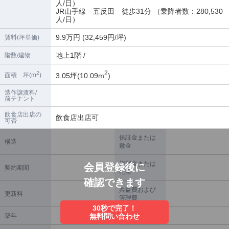
人/日）
JR山手線 五反田 徒歩31分 （乗降者数：280,530
人/日）
9.9万円 (32,459円/坪)
賃料(坪単価)
地上1階 /
階数/建物
2
2
3.05坪(10.09m
)
面積 坪(m
)
造作譲渡料/
前テナント
飲食店出店の
飲食店出店可
可否
保証金または
構造
敷金
権利金または
会員登録後に
契約期間
礼金
確認できます
共益費および
更新料
管理費
30秒で完了！
築年
無料問い合わせ
償却