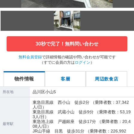
30秒で完了！無料問い合わせ
無料会員登録
で詳細情報の確認や問い合わせが可能です
（すでに会員の方は
ログイン
）
物件情報
客層
周辺飲食店
品川区小山5
所在地
東急目黒線 西小山 徒歩2分 （乗降者数：37,342
人/日）
東急目黒線 武蔵小山 徒歩9分 （乗降者数：53,19
3人/日）
東急池上線 戸越銀座 徒歩17分 （乗降者数：20,4
最寄駅
08人/日）
JR山手線 目黒 徒歩31分 （乗降者数：226,992