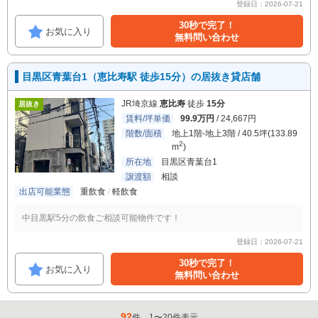
登録日：2026-07-21
30秒で完了！
お気に入り
無料問い合わせ
目黒区青葉台1（恵比寿駅 徒歩15分）の居抜き貸店舗
JR埼京線
恵比寿
徒歩
15分
居抜き
賃料/坪単価
99.9万円
/ 24,667円
階数/面積
地上1階-地上3階 / 40.5坪(133.89
2
m
)
所在地
目黒区青葉台1
譲渡額
相談
出店可能業態
重飲食
軽飲食
中目黒駅5分の飲食ご相談可能物件です！
登録日：2026-07-21
30秒で完了！
お気に入り
無料問い合わせ
92
件
1
〜
20
件表示