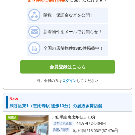
階数・保証金などを公開！
新着物件をメールでお知らせ！
全国の店舗物件
9385
件掲載中！
会員登録はこちら
既に会員の方は
ログイン
してください
New
渋谷区東1（恵比寿駅 徒歩13分）の居抜き貸店舗
JR山手線
恵比寿
徒歩
13分
居抜き
賃料/坪単価
44万円
/ 24,404円
階数/面積
2
地上1階 / 18.03坪(67.47m
)