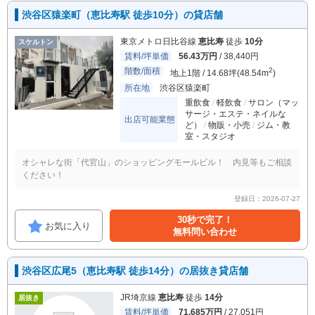
渋谷区猿楽町（恵比寿駅 徒歩10分）の貸店舗
東京メトロ日比谷線
恵比寿
徒歩
10分
スケルトン
賃料/坪単価
56.43万円
/ 38,440円
階数/面積
2
地上1階 / 14.68坪(48.54m
)
所在地
渋谷区猿楽町
重飲食
軽飲食
サロン（マッ
サージ・エステ・ネイルな
出店可能業態
ど）
物販・小売
ジム・教
室・スタジオ
オシャレな街「代官山」のショッピングモールビル！ 内見等もご相談
ください！
登録日：2026-07-27
30秒で完了！
お気に入り
無料問い合わせ
渋谷区広尾5（恵比寿駅 徒歩14分）の居抜き貸店舗
JR埼京線
恵比寿
徒歩
14分
居抜き
賃料/坪単価
71.685万円
/ 27,051円