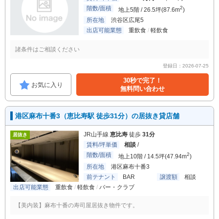
階数/面積
2
地上5階 / 26.5坪(87.6m
)
所在地
渋谷区広尾5
出店可能業態
重飲食
軽飲食
諸条件はご相談ください
登録日：2026-07-25
30秒で完了！
お気に入り
無料問い合わせ
港区麻布十番3（恵比寿駅 徒歩31分）の居抜き貸店舗
JR山手線
恵比寿
徒歩
31分
居抜き
賃料/坪単価
相談
/
階数/面積
2
地上10階 / 14.5坪(47.94m
)
所在地
港区麻布十番3
前テナント
BAR
譲渡額
相談
出店可能業態
重飲食
軽飲食
バー・クラブ
【美内装】麻布十番の寿司屋居抜き物件です。