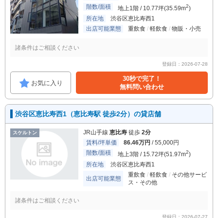
階数/面積
2
地上1階 / 10.77坪(35.59m
)
所在地
渋谷区恵比寿西1
出店可能業態
重飲食
軽飲食
物販・小売
諸条件はご相談ください
登録日：2026-07-28
30秒で完了！
お気に入り
無料問い合わせ
渋谷区恵比寿西1（恵比寿駅 徒歩2分）の貸店舗
JR山手線
恵比寿
徒歩
2分
スケルトン
賃料/坪単価
86.46万円
/ 55,000円
階数/面積
2
地上3階 / 15.72坪(51.97m
)
所在地
渋谷区恵比寿西1
重飲食
軽飲食
その他サービ
出店可能業態
ス・その他
諸条件はご相談ください
登録日：2026-07-27