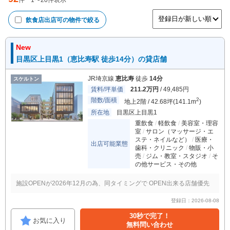
件
1
〜
20
件表示
飲食店出店可
の物件で絞る
New
目黒区上目黒1（恵比寿駅 徒歩14分）の貸店舗
JR埼京線
恵比寿
徒歩
14分
スケルトン
賃料/坪単価
211.2万円
/ 49,485円
階数/面積
2
地上2階 / 42.68坪(141.1m
)
所在地
目黒区上目黒1
重飲食
軽飲食
美容室・理容
室
サロン（マッサージ・エ
ステ・ネイルなど）
医療・
出店可能業態
歯科・クリニック
物販・小
売
ジム・教室・スタジオ
そ
の他サービス・その他
施設OPENが2026年12月の為、同タイミングで OPEN出来る店舗優先
登録日：2026-08-08
30秒で完了！
お気に入り
無料問い合わせ