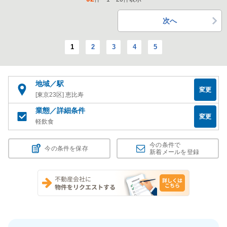
次へ
1
2
3
4
5
地域／駅
変更
[東京23区] 恵比寿
業態／詳細条件
変更
軽飲食
今の条件で
今の条件を保存
新着メールを登録