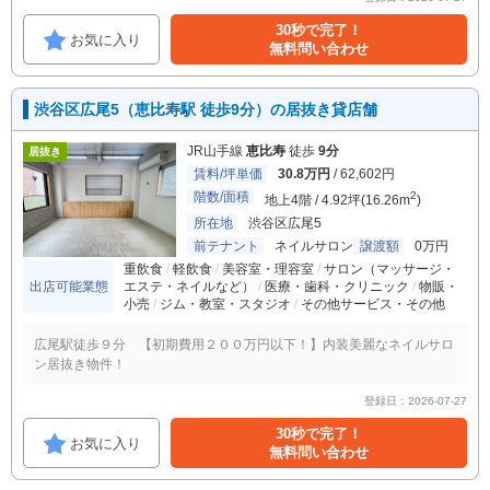
30秒で完了！
お気に入り
無料問い合わせ
渋谷区広尾5（恵比寿駅 徒歩9分）の居抜き貸店舗
JR山手線
恵比寿
徒歩
9分
居抜き
賃料/坪単価
30.8万円
/ 62,602円
階数/面積
2
地上4階 / 4.92坪(16.26m
)
所在地
渋谷区広尾5
前テナント
ネイルサロン
譲渡額
0万円
重飲食
軽飲食
美容室・理容室
サロン（マッサージ・
出店可能業態
エステ・ネイルなど）
医療・歯科・クリニック
物販・
小売
ジム・教室・スタジオ
その他サービス・その他
広尾駅徒歩９分 【初期費用２００万円以下！】内装美麗なネイルサロ
ン居抜き物件！
登録日：2026-07-27
30秒で完了！
お気に入り
無料問い合わせ