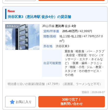
New
渋谷区東3（恵比寿駅 徒歩4分）の貸店舗
JR山手線
恵比寿
徒歩
4分
スケルトン
賃料/坪単価
205.49万円
/ 42,999円
階数/面積
地上1階-地上2階 / 47.79坪(157.0
2
m
)
所在地
渋谷区東3
重飲食
軽飲食
バー・クラブ
美容室・理容室
サロン（マ
ッサージ・エステ・ネイルな
出店可能業態
ど）
医療・歯科・クリニッ
ク
物販・小売
ジム・教室・
スタジオ
その他サービス・
その他
明治通り沿いの新築1階店舗（47.79坪）（居酒屋、ラーメンなど不可）
登録日：2026-08-07
30秒で完了！
お気に入り
無料問い合わせ