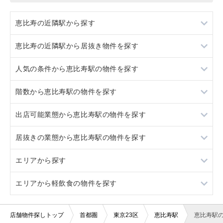
恵比寿の近隣駅から探す
恵比寿の近隣駅から居抜き物件を探す
渋谷
人気の条件から恵比寿駅の物件を探す
大崎
渋谷
階数から恵比寿駅の物件を探す
目黒
大崎
居抜き
出店可能業態から恵比寿駅の物件を探す
広尾
目黒
スケルトン
地下
居抜きの業態から恵比寿駅の物件を探す
広尾
ロードサイド物件
1階
重飲食
エリアから探す
看板取り付け可
2階
軽飲食
フランス料理
エリアから軽飲食の物件を探す
10坪以下
3階以上
バー・クラブ
イタリア料理
東京23区
20坪以下
美容室・理容室
鉄板焼き・お好み焼
東京都下
東京23区
店舗物件探しトップ
首都圏
東京23区
恵比寿駅
恵比寿駅