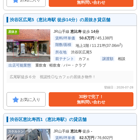
無料問い合わせ
渋谷区広尾5（恵比寿駅 徒歩14分）の居抜き貸店舗
JR山手線
恵比寿
徒歩
14分
居抜き
賃料/坪単価
50.6万円
/ 45,138円
階数/面積
2
地上1階 / 11.21坪(37.06m
)
所在地
渋谷区広尾5
前テナント
カフェ
譲渡額
相談
出店可能業態
重飲食
軽飲食
バー・クラブ
広尾駅徒歩６分 視認性◎なカフェの居抜き物件！
登録日：2026-07-28
30秒で完了！
お気に入り
無料問い合わせ
渋谷区恵比寿西1（恵比寿駅）の貸店舗
JR山手線
恵比寿
徒歩
-
スケルトン
賃料/坪単価
82.5万円
/ 76,602円