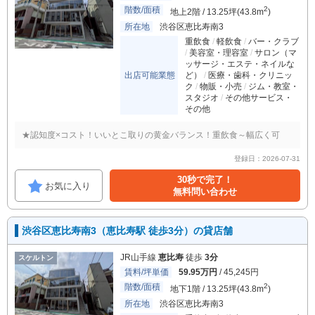
階数/面積
2
地上2階 / 13.25坪(43.8m
)
所在地
渋谷区恵比寿南3
重飲食
軽飲食
バー・クラブ
美容室・理容室
サロン（マ
ッサージ・エステ・ネイルな
出店可能業態
ど）
医療・歯科・クリニッ
ク
物販・小売
ジム・教室・
スタジオ
その他サービス・
その他
★認知度×コスト！いいとこ取りの黄金バランス！重飲食～幅広く可
登録日：2026-07-31
30秒で完了！
お気に入り
無料問い合わせ
渋谷区恵比寿南3（恵比寿駅 徒歩3分）の貸店舗
JR山手線
恵比寿
徒歩
3分
スケルトン
賃料/坪単価
59.95万円
/ 45,245円
階数/面積
2
地下1階 / 13.25坪(43.8m
)
所在地
渋谷区恵比寿南3