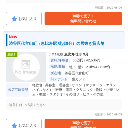
登録日：2026-08-06
30秒で完了！
お気に入り
無料問い合わせ
New
渋谷区代官山町（恵比寿駅 徒歩9分）の居抜き貸店舗
JR埼京線
恵比寿
徒歩
9分
居抜き
賃料/坪単価
55万円
/ 42,636円
階数/面積
2
地下1階 / 12.9坪(42.63m
)
所在地
渋谷区代官山町
前テナント
猫カフェ
軽飲食
美容室・理容室
サロン（マッサージ・エステ・
出店可能業態
ネイルなど）
医療・歯科・クリニック
物販・小売
ジ
ム・教室・スタジオ
その他サービス・その他
諸条件はご相談ください
登録日：2026-08-05
30秒で完了！
お気に入り
無料問い合わせ