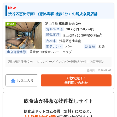
New
渋谷区恵比寿南1（恵比寿駅 徒歩2分）の居抜き貸店舗
JR山手線
恵比寿
徒歩
2分
居抜き
賃料/坪単価
90.2万円
/ 58,724円
階数/面積
2
地上6階 / 15.36坪(50.78m
)
所在地
渋谷区恵比寿南1
前テナント
バー
譲渡額
相談
出店可能業態
重飲食
軽飲食
バー・クラブ
恵比寿駅徒歩２分 カウンターメインのバー居抜き物件！内装美麗♪
登録日：2026-08-07
30秒で完了！
お気に入り
無料問い合わせ
飲食店が得意な物件探しサイト
飲食店ドットコム会員（無料）になると、
より詳細な物件情報
がご覧いただけます！