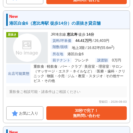
New
港区白金6（恵比寿駅 徒歩14分）の居抜き貸店舗
JR埼京線
恵比寿
徒歩
14分
居抜き
賃料/坪単価
44.41万円
/ 26,403円
階数/面積
2
地上3階 / 16.82坪(55.6m
)
所在地
港区白金6
前テナント
フレンチ
譲渡額
0万円
重飲食
軽飲食
バー・クラブ
美容室・理容室
サロン
（マッサージ・エステ・ネイルなど）
医療・歯科・クリ
出店可能業態
ニック
物販・小売
ジム・教室・スタジオ
その他サー
ビス・その他
重飲食ご相談可能・諸条件はご相談ください
登録日：2026-08-03
30秒で完了！
お気に入り
無料問い合わせ
New