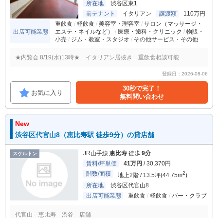
所在地
渋谷区東1
前テナント
イタリアン
譲渡額
110万円
重飲食
軽飲食
美容室・理容室
サロン（マッサージ・
出店可能業態
エステ・ネイルなど）
医療・歯科・クリニック
物販・
小売
ジム・教室・スタジオ
その他サービス・その他
★内覧会 8/19(水)13時★ イタリアン居抜き 重飲食相談可能
登録日：2026-08-06
30秒で完了！
お気に入り
無料問い合わせ
New
渋谷区代官山8（恵比寿駅 徒歩9分）の貸店舗
JR山手線
恵比寿
徒歩
9分
スケルトン
賃料/坪単価
41万円
/ 30,370円
階数/面積
2
地上2階 / 13.5坪(44.75m
)
所在地
渋谷区代官山8
出店可能業態
重飲食
軽飲食
バー・クラブ
代官山 恵比寿 渋谷 店舗