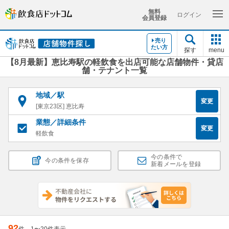
無料
ログイン
会員登録
売り
たい方
探す
menu
【8月最新】恵比寿駅の軽飲食を出店可能な店舗物件・貸店
舗・テナント一覧
地域／駅
変更
[東京23区] 恵比寿
業態／詳細条件
変更
軽飲食
今の条件で
今の条件を保存
新着メールを登録
92