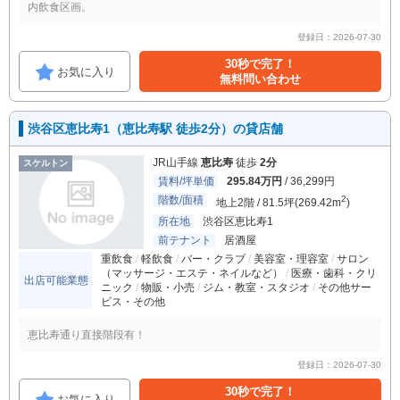
内飲食区画。
登録日：2026-07-30
30秒で完了！
お気に入り
無料問い合わせ
渋谷区恵比寿1（恵比寿駅 徒歩2分）の貸店舗
JR山手線
恵比寿
徒歩
2分
スケルトン
賃料/坪単価
295.84万円
/ 36,299円
階数/面積
2
地上2階 / 81.5坪(269.42m
)
所在地
渋谷区恵比寿1
前テナント
居酒屋
重飲食
軽飲食
バー・クラブ
美容室・理容室
サロン
（マッサージ・エステ・ネイルなど）
医療・歯科・クリ
出店可能業態
ニック
物販・小売
ジム・教室・スタジオ
その他サー
ビス・その他
恵比寿通り直接階段有！
登録日：2026-07-30
30秒で完了！
お気に入り