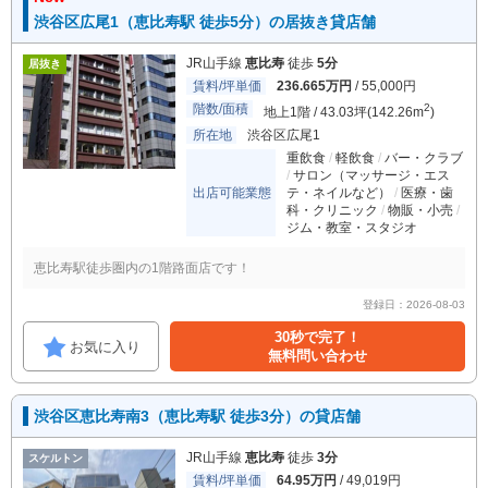
渋谷区広尾1（恵比寿駅 徒歩5分）の居抜き貸店舗
JR山手線
恵比寿
徒歩
5分
居抜き
賃料/坪単価
236.665万円
/ 55,000円
階数/面積
2
地上1階 / 43.03坪(142.26m
)
所在地
渋谷区広尾1
重飲食
軽飲食
バー・クラブ
サロン（マッサージ・エス
出店可能業態
テ・ネイルなど）
医療・歯
科・クリニック
物販・小売
ジム・教室・スタジオ
恵比寿駅徒歩圏内の1階路面店です！
登録日：2026-08-03
30秒で完了！
お気に入り
無料問い合わせ
渋谷区恵比寿南3（恵比寿駅 徒歩3分）の貸店舗
JR山手線
恵比寿
徒歩
3分
スケルトン
賃料/坪単価
64.95万円
/ 49,019円