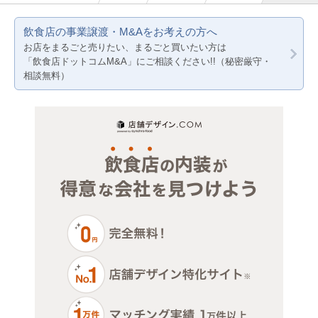
賃料20万円以下
サロン（マッサージ・エステ・ネイルなど）
テイクアウト
神奈川
東京都下
飲食店の事業譲渡・M&Aをお考えの方へ
医療・歯科・クリニック
カラオケ・パブ・スナック
千葉
神奈川
お店をまるごと売りたい、まるごと買いたい方は
「飲食店ドットコムM&A」にご相談ください!!（秘密厳守・
物販・小売
バー
埼玉
千葉
相談無料）
ジム・教室・スタジオ
その他
埼玉
その他サービス・その他
その他店舗物件