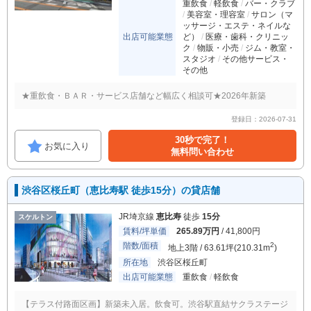
重飲食
軽飲食
バー・クラブ
美容室・理容室
サロン（マ
ッサージ・エステ・ネイルな
出店可能業態
ど）
医療・歯科・クリニッ
ク
物販・小売
ジム・教室・
スタジオ
その他サービス・
その他
★重飲食・ＢＡＲ・サービス店舗など幅広く相談可★2026年新築
登録日：2026-07-31
30秒で完了！
お気に入り
無料問い合わせ
渋谷区桜丘町（恵比寿駅 徒歩15分）の貸店舗
JR埼京線
恵比寿
徒歩
15分
スケルトン
賃料/坪単価
265.89万円
/ 41,800円
階数/面積
2
地上3階 / 63.61坪(210.31m
)
所在地
渋谷区桜丘町
出店可能業態
重飲食
軽飲食
【テラス付路面区画】新築未入居。飲食可。渋谷駅直結サクラステージ