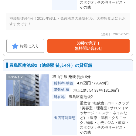
スタジオ
その他サービス・
その他
池袋駅徒歩4分！2025年竣工・免震構造の新築ビル。大型飲食店にもお
すすめです！
登録日：2026-07-23
30秒で完了！
お気に入り
無料問い合わせ
豊島区南池袋2（池袋駅 徒歩4分）の貸店舗
JR山手線
池袋
徒歩
4分
スケルトン
賃料/坪単価
439万円
/ 79,920円
階数/面積
2
地上1階 / 54.93坪(181.6m
)
所在地
豊島区南池袋2
重飲食
軽飲食
バー・クラブ
美容室・理容室
サロン（マ
ッサージ・エステ・ネイルな
出店可能業態
ど）
医療・歯科・クリニッ
ク
物販・小売
ジム・教室・
スタジオ
その他サービス・
その他