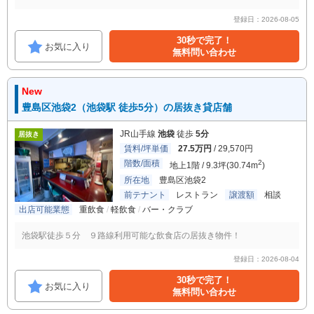
登録日：2026-08-05
30秒で完了！
お気に入り
無料問い合わせ
New
豊島区池袋2（池袋駅 徒歩5分）の居抜き貸店舗
JR山手線
池袋
徒歩
5分
居抜き
賃料/坪単価
27.5万円
/ 29,570円
階数/面積
2
地上1階 / 9.3坪(30.74m
)
所在地
豊島区池袋2
前テナント
レストラン
譲渡額
相談
出店可能業態
重飲食
軽飲食
バー・クラブ
池袋駅徒歩５分 ９路線利用可能な飲食店の居抜き物件！
登録日：2026-08-04
30秒で完了！
お気に入り
無料問い合わせ