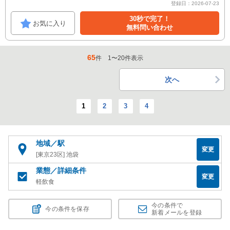
登録日：2026-07-23
30秒で完了！
お気に入り
無料問い合わせ
65
件
1
〜
20
件表示
次へ
1
2
3
4
地域／駅
変更
[東京23区] 池袋
業態／詳細条件
変更
軽飲食
今の条件で
今の条件を保存
新着メールを登録