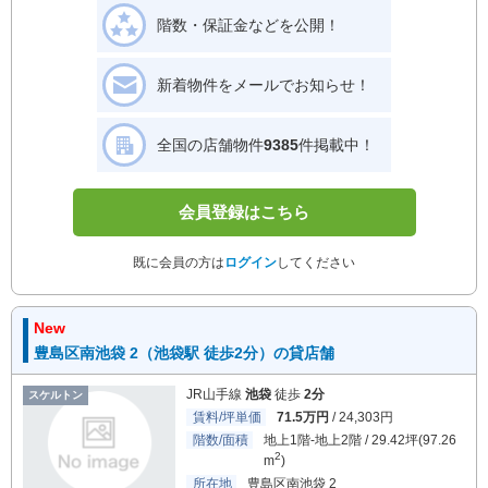
階数・保証金などを公開！
新着物件をメールでお知らせ！
全国の店舗物件
9385
件掲載中！
会員登録はこちら
既に会員の方は
ログイン
してください
New
豊島区南池袋 2（池袋駅 徒歩2分）の貸店舗
JR山手線
池袋
徒歩
2分
スケルトン
賃料/坪単価
71.5万円
/ 24,303円
階数/面積
地上1階-地上2階 / 29.42坪(97.26
2
m
)
所在地
豊島区南池袋 2