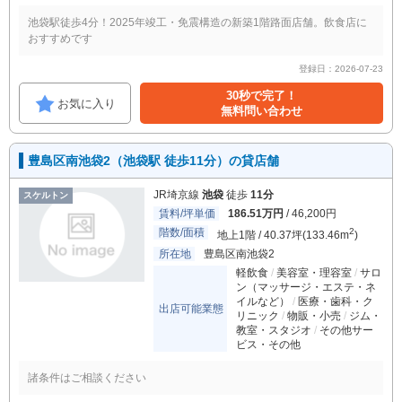
池袋駅徒歩4分！2025年竣工・免震構造の新築1階路面店舗。飲食店に
おすすめです
登録日：2026-07-23
30秒で完了！
お気に入り
無料問い合わせ
豊島区南池袋2（池袋駅 徒歩11分）の貸店舗
JR埼京線
池袋
徒歩
11分
スケルトン
賃料/坪単価
186.51万円
/ 46,200円
階数/面積
2
地上1階 / 40.37坪(133.46m
)
所在地
豊島区南池袋2
軽飲食
美容室・理容室
サロ
ン（マッサージ・エステ・ネ
イルなど）
医療・歯科・ク
出店可能業態
リニック
物販・小売
ジム・
教室・スタジオ
その他サー
ビス・その他
諸条件はご相談ください