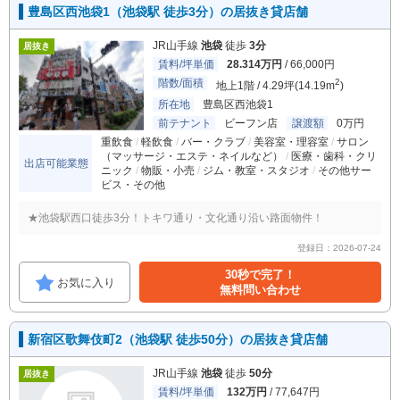
豊島区西池袋1（池袋駅 徒歩3分）の居抜き貸店舗
JR山手線
池袋
徒歩
3分
居抜き
賃料/坪単価
28.314万円
/ 66,000円
階数/面積
2
地上1階 / 4.29坪(14.19m
)
所在地
豊島区西池袋1
前テナント
ビーフン店
譲渡額
0万円
重飲食
軽飲食
バー・クラブ
美容室・理容室
サロン
（マッサージ・エステ・ネイルなど）
医療・歯科・クリ
出店可能業態
ニック
物販・小売
ジム・教室・スタジオ
その他サー
ビス・その他
★池袋駅西口徒歩3分！トキワ通り・文化通り沿い路面物件！
登録日：2026-07-24
30秒で完了！
お気に入り
無料問い合わせ
新宿区歌舞伎町2（池袋駅 徒歩50分）の居抜き貸店舗
JR山手線
池袋
徒歩
50分
居抜き
賃料/坪単価
132万円
/ 77,647円