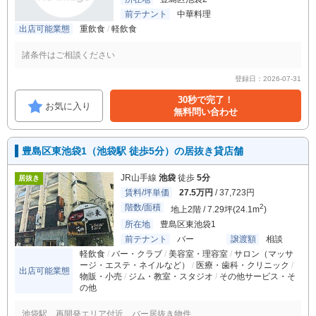
前テナント
中華料理
出店可能業態
重飲食
軽飲食
諸条件はご相談ください
登録日：2026-07-31
30秒で完了！
お気に入り
無料問い合わせ
豊島区東池袋1（池袋駅 徒歩5分）の居抜き貸店舗
JR山手線
池袋
徒歩
5分
居抜き
賃料/坪単価
27.5万円
/ 37,723円
階数/面積
2
地上2階 / 7.29坪(24.1m
)
所在地
豊島区東池袋1
前テナント
バー
譲渡額
相談
軽飲食
バー・クラブ
美容室・理容室
サロン（マッサ
ージ・エステ・ネイルなど）
医療・歯科・クリニック
出店可能業態
物販・小売
ジム・教室・スタジオ
その他サービス・そ
の他
池袋駅 再開発エリア付近 バー居抜き物件