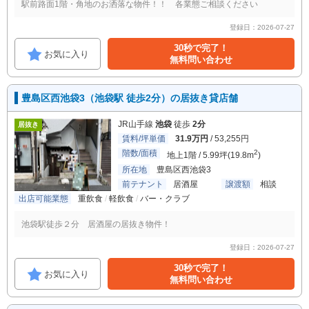
駅前路面1階・角地のお洒落な物件！！ 各業態ご相談ください
登録日：2026-07-27
30秒で完了！
お気に入り
無料問い合わせ
豊島区西池袋3（池袋駅 徒歩2分）の居抜き貸店舗
JR山手線
池袋
徒歩
2分
居抜き
賃料/坪単価
31.9万円
/ 53,255円
階数/面積
2
地上1階 / 5.99坪(19.8m
)
所在地
豊島区西池袋3
前テナント
居酒屋
譲渡額
相談
出店可能業態
重飲食
軽飲食
バー・クラブ
池袋駅徒歩２分 居酒屋の居抜き物件！
登録日：2026-07-27
30秒で完了！
お気に入り
無料問い合わせ