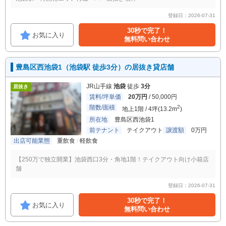
登録日：2026-07-31
30秒で完了！
お気に入り
無料問い合わせ
豊島区西池袋1（池袋駅 徒歩3分）の居抜き貸店舗
JR山手線
池袋
徒歩
3分
居抜き
賃料/坪単価
20万円
/ 50,000円
階数/面積
2
地上1階 / 4坪(13.2m
)
所在地
豊島区西池袋1
前テナント
テイクアウト
譲渡額
0万円
出店可能業態
重飲食
軽飲食
【250万で独立開業】池袋西口3分・角地1階！テイクアウト向け小箱店
舗
登録日：2026-07-31
30秒で完了！
お気に入り
無料問い合わせ