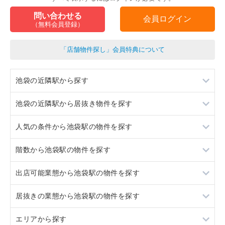
問い合わせる
会員ログイン
（無料会員登録）
「店舗物件探し」会員特典について
池袋の近隣駅から探す
池袋の近隣駅から居抜き物件を探す
雑司が谷
人気の条件から池袋駅の物件を探す
要町
雑司が谷
階数から池袋駅の物件を探す
西早稲田
要町
居抜き
出店可能業態から池袋駅の物件を探す
千川
西早稲田
スケルトン
地下
居抜きの業態から池袋駅の物件を探す
千川
ロードサイド物件
1階
重飲食
エリアから探す
駐車場あり
2階
軽飲食
中華