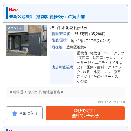
New
豊島区池袋4（池袋駅 徒歩8分）の貸店舗
JR山手線
池袋
徒歩
8分
スケルトン
賃料/坪単価
25.3万円
/ 35,286円
階数/面積
2
地上1階 / 7.17坪(24.7m
)
所在地
豊島区池袋4
重飲食
軽飲食
バー・クラブ
美容室・理容室
サロン（マ
ッサージ・エステ・ネイルな
出店可能業態
ど）
医療・歯科・クリニッ
ク
物販・小売
ジム・教室・
スタジオ
その他サービス・
その他
◆劇場通り沿いの1階角地路面店◆
登録日：2026-08-08
30秒で完了！
お気に入り
無料問い合わせ