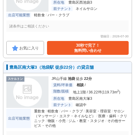
所在地
豊島区西池袋3
前テナント
ネイルサロン
出店可能業態
軽飲食
バー・クラブ
諸条件はご相談ください
登録日：2026-07-30
30秒で完了！
お気に入り
無料問い合わせ
豊島区南大塚3（池袋駅 徒歩22分）の貸店舗
JR山手線
池袋
徒歩
22分
スケルトン
賃料/坪単価
相談
/
階数/面積
2
地上1階 / 36.22坪(119.73m
)
所在地
豊島区南大塚3
前テナント
確認中
重飲食
軽飲食
バー・クラブ
美容室・理容室
サロン
（マッサージ・エステ・ネイルなど）
医療・歯科・クリ
出店可能業態
ニック
物販・小売
ジム・教室・スタジオ
その他サー
ビス・その他