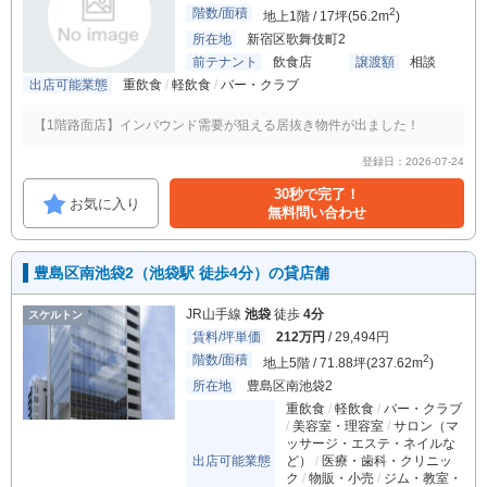
階数/面積
2
地上1階 / 17坪(56.2m
)
所在地
新宿区歌舞伎町2
前テナント
飲食店
譲渡額
相談
出店可能業態
重飲食
軽飲食
バー・クラブ
【1階路面店】インバウンド需要が狙える居抜き物件が出ました！
登録日：2026-07-24
30秒で完了！
お気に入り
無料問い合わせ
豊島区南池袋2（池袋駅 徒歩4分）の貸店舗
JR山手線
池袋
徒歩
4分
スケルトン
賃料/坪単価
212万円
/ 29,494円
階数/面積
2
地上5階 / 71.88坪(237.62m
)
所在地
豊島区南池袋2
重飲食
軽飲食
バー・クラブ
美容室・理容室
サロン（マ
ッサージ・エステ・ネイルな
出店可能業態
ど）
医療・歯科・クリニッ
ク
物販・小売
ジム・教室・