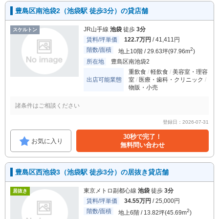
豊島区南池袋2（池袋駅 徒歩3分）の貸店舗
JR山手線
池袋
徒歩
3分
スケルトン
賃料/坪単価
122.7万円
/ 41,411円
階数/面積
2
地上10階 / 29.63坪(97.96m
)
所在地
豊島区南池袋2
重飲食
軽飲食
美容室・理容
出店可能業態
室
医療・歯科・クリニック
物販・小売
諸条件はご相談ください
登録日：2026-07-31
30秒で完了！
お気に入り
無料問い合わせ
豊島区西池袋3（池袋駅 徒歩3分）の居抜き貸店舗
東京メトロ副都心線
池袋
徒歩
3分
居抜き
賃料/坪単価
34.55万円
/ 25,000円
階数/面積
2
地上6階 / 13.82坪(45.69m
)