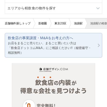
エリアから軽飲食の物件を探す
看板取り付け可
3階以上
バー・クラブ
テイクアウト
東京23区
10坪以下
美容室・理容室
カラオケ・パブ・スナック
東京都下
東京23区
店舗物件探しトップ
首都圏
東京23区
池袋駅
池袋駅の軽
20坪以下
サロン（マッサージ・エステ・ネイルなど）
バー
神奈川
東京都下
飲食店の事業譲渡・M&Aをお考えの方へ
賃料20万円以下
医療・歯科・クリニック
居酒屋・ダイニングバー
千葉
神奈川
お店をまるごと売りたい、まるごと買いたい方は
「飲食店ドットコムM&A」にご相談ください!!（秘密厳守・
物販・小売
その他
埼玉
千葉
相談無料）
ジム・教室・スタジオ
美容室・理容室
埼玉
その他サービス・その他
エステサロン
ネイルサロン
その他（医療系）