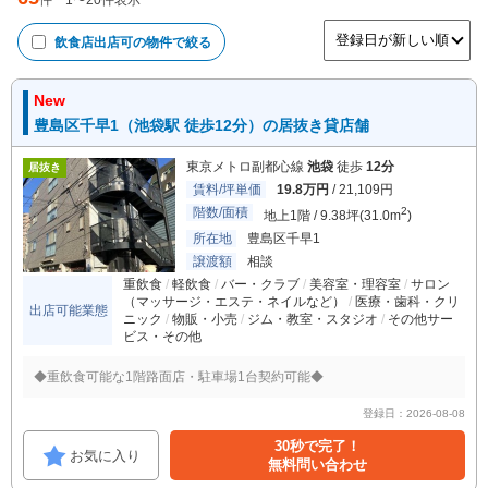
件
1
〜
20
件表示
飲食店出店可
の物件で絞る
New
豊島区千早1（池袋駅 徒歩12分）の居抜き貸店舗
東京メトロ副都心線
池袋
徒歩
12分
居抜き
賃料/坪単価
19.8万円
/ 21,109円
階数/面積
2
地上1階 / 9.38坪(31.0m
)
所在地
豊島区千早1
譲渡額
相談
重飲食
軽飲食
バー・クラブ
美容室・理容室
サロン
（マッサージ・エステ・ネイルなど）
医療・歯科・クリ
出店可能業態
ニック
物販・小売
ジム・教室・スタジオ
その他サー
ビス・その他
◆重飲食可能な1階路面店・駐車場1台契約可能◆
登録日：2026-08-08
30秒で完了！
お気に入り
無料問い合わせ