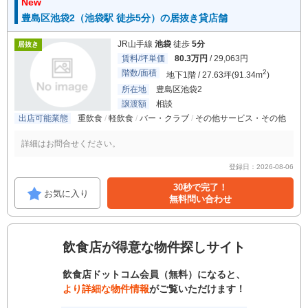
New
豊島区池袋2（池袋駅 徒歩5分）の居抜き貸店舗
JR山手線
池袋
徒歩
5分
居抜き
賃料/坪単価
80.3万円
/ 29,063円
階数/面積
2
地下1階 / 27.63坪(91.34m
)
所在地
豊島区池袋2
譲渡額
相談
出店可能業態
重飲食
軽飲食
バー・クラブ
その他サービス・その他
詳細はお問合せください。
登録日：2026-08-06
30秒で完了！
お気に入り
無料問い合わせ
飲食店が得意な物件探しサイト
飲食店ドットコム会員（無料）になると、
より詳細な物件情報
がご覧いただけます！