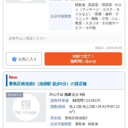
軽飲食
美容室・理容室
サロ
ン（マッサージ・エステ・ネ
イルなど）
医療・歯科・ク
出店可能業態
リニック
物販・小売
ジム・
教室・スタジオ
その他サー
ビス・その他
諸条件はご相談ください
登録日：2026-08-06
30秒で完了！
お気に入り
無料問い合わせ
New
豊島区南池袋2（池袋駅 徒歩5分）の貸店舗
JR山手線
池袋
徒歩
5分
スケルトン
賃料/坪単価
69万円
/ 23,461円
階数/面積
地上1階-地上2階 / 29.41坪(97.22
2
m
)
所在地
豊島区南池袋2
出店可能業態
重飲食
軽飲食