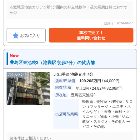
⚠︎激戦区池袋エリア⚠︎駅5分圏内の好立地物件！昼の業態は特におすす
め◎
登録日：2026-08-05
30秒で完了！
お気に入り
無料問い合わせ
New
豊島区東池袋3（池袋駅 徒歩7分）の貸店舗
JR山手線
池袋
徒歩
7分
スケルトン
賃料/坪単価
109.208万円
/ 44,000円
階数/面積
2
地上1階 / 24.82坪(82.08m
)
所在地
豊島区東池袋3
軽飲食
美容室・理容室
サロ
ン（マッサージ・エステ・ネ
イルなど）
医療・歯科・ク
出店可能業態
リニック
物販・小売
ジム・
教室・スタジオ
その他サー
ビス・その他
諸条件はご相談ください