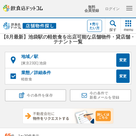
無料
ログイン
会員登録
売り
たい方
探す
menu
【8月最新】池袋駅の軽飲食を出店可能な店舗物件・貸店舗・
テナント一覧
地域／駅
変更
[東京23区] 池袋
業態／詳細条件
変更
軽飲食
今の条件で
今の条件を保存
新着メールを登録
65