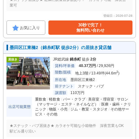
業可
登録日：2026-07-28
30秒で完了！
お気に入り
無料問い合わせ
墨田区江東橋2（錦糸町駅 徒歩2分）の居抜き貸店舗
JR総武線
錦糸町
徒歩
2分
居抜き
賃料/坪単価
40.37万円
/ 29,926円
階数/面積
2
地上3階 / 13.49坪(44.6m
)
所在地
墨田区江東橋2
前テナント
スナック・パブ
譲渡額
110万円
重飲食
軽飲食
バー・クラブ
美容室・理容室
サロン
（マッサージ・エステ・ネイルなど）
医療・歯科・クリ
出店可能業態
ニック
物販・小売
ジム・教室・スタジオ
その他サー
ビス・その他
★スナック・パブ居抜き★ カラオケ可能な小箱物件 深夜営業もOK
駅ビル通り沿い