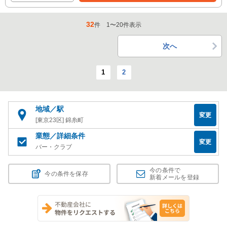
32
件
1
〜
20
件表示
次へ
1
2
地域／駅
変更
[東京23区] 錦糸町
業態／詳細条件
変更
バー・クラブ
今の条件で
今の条件を保存
新着メールを登録