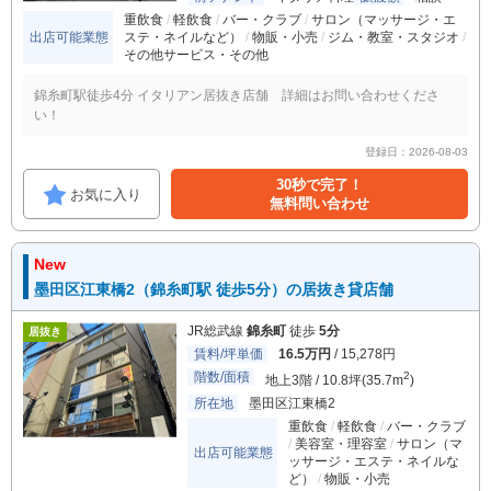
重飲食
軽飲食
バー・クラブ
サロン（マッサージ・エ
出店可能業態
ステ・ネイルなど）
物販・小売
ジム・教室・スタジオ
その他サービス・その他
錦糸町駅徒歩4分 イタリアン居抜き店舗 詳細はお問い合わせくださ
い！
登録日：2026-08-03
30秒で完了！
お気に入り
無料問い合わせ
New
墨田区江東橋2（錦糸町駅 徒歩5分）の居抜き貸店舗
JR総武線
錦糸町
徒歩
5分
居抜き
賃料/坪単価
16.5万円
/ 15,278円
階数/面積
2
地上3階 / 10.8坪(35.7m
)
所在地
墨田区江東橋2
重飲食
軽飲食
バー・クラブ
美容室・理容室
サロン（マ
出店可能業態
ッサージ・エステ・ネイルな
ど）
物販・小売