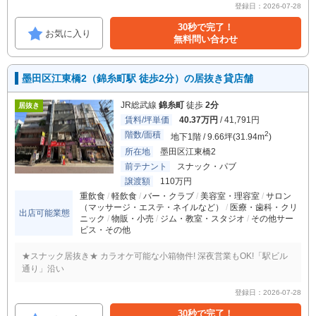
登録日：2026-07-28
30秒で完了！
お気に入り
無料問い合わせ
墨田区江東橋2（錦糸町駅 徒歩2分）の居抜き貸店舗
JR総武線
錦糸町
徒歩
2分
居抜き
賃料/坪単価
40.37万円
/ 41,791円
階数/面積
2
地下1階 / 9.66坪(31.94m
)
所在地
墨田区江東橋2
前テナント
スナック・パブ
譲渡額
110万円
重飲食
軽飲食
バー・クラブ
美容室・理容室
サロン
（マッサージ・エステ・ネイルなど）
医療・歯科・クリ
出店可能業態
ニック
物販・小売
ジム・教室・スタジオ
その他サー
ビス・その他
★スナック居抜き★ カラオケ可能な小箱物件! 深夜営業もOK!「駅ビル
通り」沿い
登録日：2026-07-28
30秒で完了！