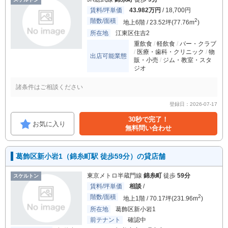
賃料/坪単価
43.982万円
/ 18,700円
階数/面積
2
地上6階 / 23.52坪(77.76m
)
所在地
江東区住吉2
重飲食
軽飲食
バー・クラブ
医療・歯科・クリニック
物
出店可能業態
販・小売
ジム・教室・スタ
ジオ
諸条件はご相談ください
登録日：2026-07-17
30秒で完了！
お気に入り
無料問い合わせ
葛飾区新小岩1（錦糸町駅 徒歩59分）の貸店舗
東京メトロ半蔵門線
錦糸町
徒歩
59分
スケルトン
賃料/坪単価
相談
/
階数/面積
2
地上1階 / 70.17坪(231.96m
)
所在地
葛飾区新小岩1
前テナント
確認中