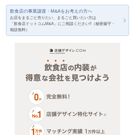
賃料20万円以下
サロン（マッサージ・エステ・ネイルなど）
美容室・理容室
神奈川
東京都下
飲食店の事業譲渡・M&Aをお考えの方へ
医療・歯科・クリニック
ネイルサロン
千葉
神奈川
お店をまるごと売りたい、まるごと買いたい方は
「飲食店ドットコムM&A」にご相談ください!!（秘密厳守・
物販・小売
その他店舗物件
埼玉
千葉
相談無料）
ジム・教室・スタジオ
埼玉
その他サービス・その他