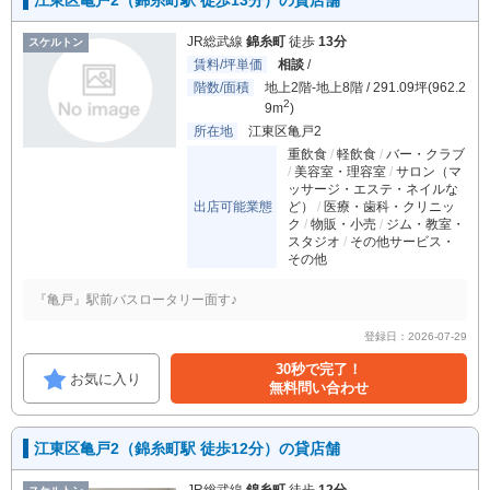
江東区亀戸2（錦糸町駅 徒歩13分）の貸店舗
JR総武線
錦糸町
徒歩
13分
スケルトン
賃料/坪単価
相談
/
階数/面積
地上2階-地上8階 / 291.09坪(962.2
2
9m
)
所在地
江東区亀戸2
重飲食
軽飲食
バー・クラブ
美容室・理容室
サロン（マ
ッサージ・エステ・ネイルな
出店可能業態
ど）
医療・歯科・クリニッ
ク
物販・小売
ジム・教室・
スタジオ
その他サービス・
その他
『亀戸』駅前バスロータリー面す♪
登録日：2026-07-29
30秒で完了！
お気に入り
無料問い合わせ
江東区亀戸2（錦糸町駅 徒歩12分）の貸店舗