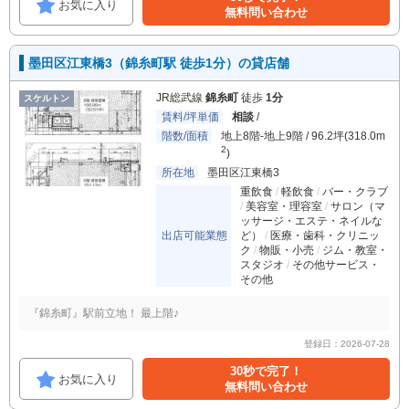
お気に入り
無料問い合わせ
墨田区江東橋3（錦糸町駅 徒歩1分）の貸店舗
JR総武線
錦糸町
徒歩
1分
スケルトン
賃料/坪単価
相談
/
階数/面積
地上8階-地上9階 / 96.2坪(318.0m
2
)
所在地
墨田区江東橋3
重飲食
軽飲食
バー・クラブ
美容室・理容室
サロン（マ
ッサージ・エステ・ネイルな
出店可能業態
ど）
医療・歯科・クリニッ
ク
物販・小売
ジム・教室・
スタジオ
その他サービス・
その他
『錦糸町』駅前立地！ 最上階♪
登録日：2026-07-28
30秒で完了！
お気に入り
無料問い合わせ