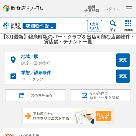
無料
ログイン
会員登録
売り
たい方
探す
menu
【8月最新】錦糸町駅のバー・クラブを出店可能な店舗物件・
貸店舗・テナント一覧
地域／駅
変更
[東京23区] 錦糸町
業態／詳細条件
変更
バー・クラブ
今の条件で
今の条件を保存
新着メールを登録
32