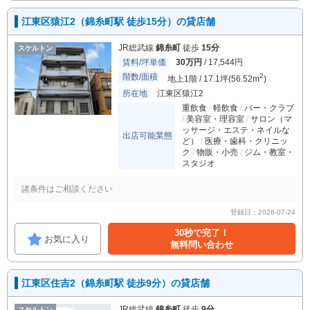
江東区猿江2（錦糸町駅 徒歩15分）の貸店舗
JR総武線
錦糸町
徒歩
15分
スケルトン
賃料/坪単価
30万円
/ 17,544円
階数/面積
2
地上1階 / 17.1坪(56.52m
)
所在地
江東区猿江2
重飲食
軽飲食
バー・クラブ
美容室・理容室
サロン（マ
ッサージ・エステ・ネイルな
出店可能業態
ど）
医療・歯科・クリニッ
ク
物販・小売
ジム・教室・
スタジオ
諸条件はご相談ください
登録日：2026-07-24
30秒で完了！
お気に入り
無料問い合わせ
江東区住吉2（錦糸町駅 徒歩9分）の貸店舗
JR総武線
錦糸町
徒歩
9分
スケルトン