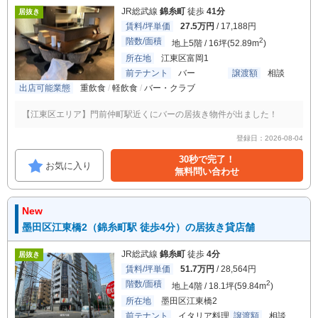
JR総武線
錦糸町
徒歩
41分
居抜き
賃料/坪単価
27.5万円
/ 17,188円
階数/面積
2
地上5階 / 16坪(52.89m
)
所在地
江東区富岡1
前テナント
バー
譲渡額
相談
出店可能業態
重飲食
軽飲食
バー・クラブ
【江東区エリア】門前仲町駅近くにバーの居抜き物件が出ました！
登録日：2026-08-04
30秒で完了！
お気に入り
無料問い合わせ
New
墨田区江東橋2（錦糸町駅 徒歩4分）の居抜き貸店舗
JR総武線
錦糸町
徒歩
4分
居抜き
賃料/坪単価
51.7万円
/ 28,564円
階数/面積
2
地上4階 / 18.1坪(59.84m
)
所在地
墨田区江東橋2
前テナント
イタリア料理
譲渡額
相談