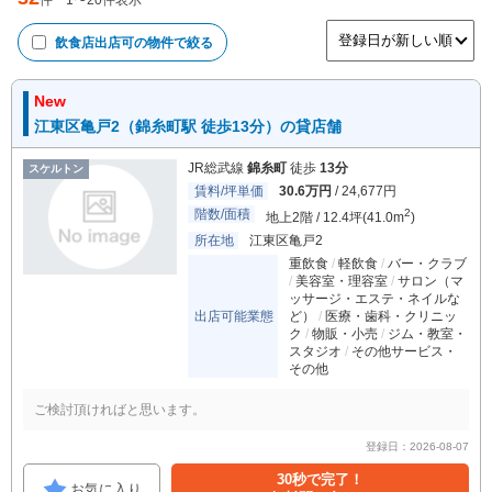
件
1
〜
20
件表示
飲食店出店可
の物件で絞る
New
江東区亀戸2（錦糸町駅 徒歩13分）の貸店舗
JR総武線
錦糸町
徒歩
13分
スケルトン
賃料/坪単価
30.6万円
/ 24,677円
階数/面積
2
地上2階 / 12.4坪(41.0m
)
所在地
江東区亀戸2
重飲食
軽飲食
バー・クラブ
美容室・理容室
サロン（マ
ッサージ・エステ・ネイルな
出店可能業態
ど）
医療・歯科・クリニッ
ク
物販・小売
ジム・教室・
スタジオ
その他サービス・
その他
ご検討頂ければと思います。
登録日：2026-08-07
30秒で完了！
お気に入り