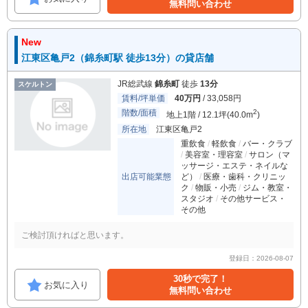
無料問い合わせ
New
江東区亀戸2（錦糸町駅 徒歩13分）の貸店舗
JR総武線
錦糸町
徒歩
13分
スケルトン
賃料/坪単価
40万円
/ 33,058円
階数/面積
2
地上1階 / 12.1坪(40.0m
)
所在地
江東区亀戸2
重飲食
軽飲食
バー・クラブ
美容室・理容室
サロン（マ
ッサージ・エステ・ネイルな
出店可能業態
ど）
医療・歯科・クリニッ
ク
物販・小売
ジム・教室・
スタジオ
その他サービス・
その他
ご検討頂ければと思います。
登録日：2026-08-07
30秒で完了！
お気に入り
無料問い合わせ