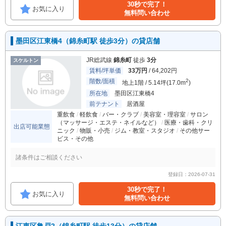
30秒で完了！
お気に入り
無料問い合わせ
墨田区江東橋4（錦糸町駅 徒歩3分）の貸店舗
JR総武線
錦糸町
徒歩
3分
スケルトン
賃料/坪単価
33万円
/ 64,202円
階数/面積
2
地上1階 / 5.14坪(17.0m
)
所在地
墨田区江東橋4
前テナント
居酒屋
重飲食
軽飲食
バー・クラブ
美容室・理容室
サロン
（マッサージ・エステ・ネイルなど）
医療・歯科・クリ
出店可能業態
ニック
物販・小売
ジム・教室・スタジオ
その他サー
ビス・その他
諸条件はご相談ください
登録日：2026-07-31
30秒で完了！
お気に入り
無料問い合わせ