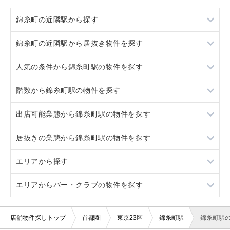
錦糸町の近隣駅から探す
錦糸町の近隣駅から居抜き物件を探す
両国
人気の条件から錦糸町駅の物件を探す
亀戸
両国
階数から錦糸町駅の物件を探す
新小岩
亀戸
居抜き
出店可能業態から錦糸町駅の物件を探す
馬喰町
新小岩
スケルトン
地下
居抜きの業態から錦糸町駅の物件を探す
馬喰町
ロードサイド物件
1階
重飲食
エリアから探す
看板取り付け可
2階
軽飲食
イタリア料理
エリアからバー・クラブの物件を探す
10坪以下
3階以上
バー・クラブ
カラオケ・パブ・スナック
東京23区
20坪以下
美容室・理容室
バー
東京都下
東京23区
店舗物件探しトップ
首都圏
東京23区
錦糸町駅
錦糸町駅