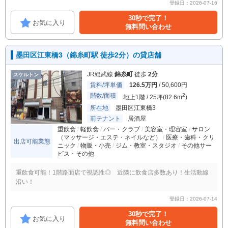
登録日：2026-07-16
30秒で完了！
お気に入り
無料問い合わせ
墨田区江東橋3（錦糸町駅 徒歩2分）の貸店舗
JR総武線
錦糸町
徒歩
2分
スケルトン
賃料/坪単価
126.5万円
/ 50,600円
階数/面積
2
地上1階 / 25坪(82.6m
)
所在地
墨田区江東橋3
前テナント
居酒屋
重飲食
軽飲食
バー・クラブ
美容室・理容室
サロン
（マッサージ・エステ・ネイルなど）
医療・歯科・クリ
出店可能業態
ニック
物販・小売
ジム・教室・スタジオ
その他サー
ビス・その他
重飲食可能！1階路面店で視認性◎ 近隣に飲食店多数あり！生活動線
沿い！
登録日：2026-07-14
30秒で完了！
お気に入り
無料問い合わせ