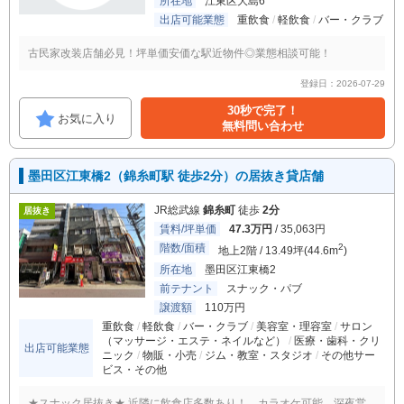
所在地
江東区大島6
出店可能業態
重飲食
軽飲食
バー・クラブ
古民家改装店舗必見！坪単価安価な駅近物件◎業態相談可能！
登録日：2026-07-29
30秒で完了！
お気に入り
無料問い合わせ
墨田区江東橋2（錦糸町駅 徒歩2分）の居抜き貸店舗
JR総武線
錦糸町
徒歩
2分
居抜き
賃料/坪単価
47.3万円
/ 35,063円
階数/面積
2
地上2階 / 13.49坪(44.6m
)
所在地
墨田区江東橋2
前テナント
スナック・パブ
譲渡額
110万円
重飲食
軽飲食
バー・クラブ
美容室・理容室
サロン
（マッサージ・エステ・ネイルなど）
医療・歯科・クリ
出店可能業態
ニック
物販・小売
ジム・教室・スタジオ
その他サー
ビス・その他
★スナック居抜き★ 近隣に飲食店多数あり！ カラオケ可能 深夜営