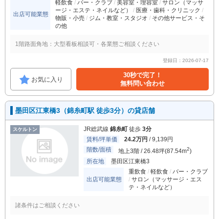
軽飲食
バー・クラブ
美容室・理容室
サロン（マッサ
ージ・エステ・ネイルなど）
医療・歯科・クリニック
出店可能業態
物販・小売
ジム・教室・スタジオ
その他サービス・そ
の他
1階路面角地：大型看板相談可・各業態ご相談ください
登録日：2026-07-17
30秒で完了！
お気に入り
無料問い合わせ
墨田区江東橋3（錦糸町駅 徒歩3分）の貸店舗
JR総武線
錦糸町
徒歩
3分
スケルトン
賃料/坪単価
24.2万円
/ 9,139円
階数/面積
2
地上3階 / 26.48坪(87.54m
)
所在地
墨田区江東橋3
重飲食
軽飲食
バー・クラブ
出店可能業態
サロン（マッサージ・エス
テ・ネイルなど）
諸条件はご相談ください