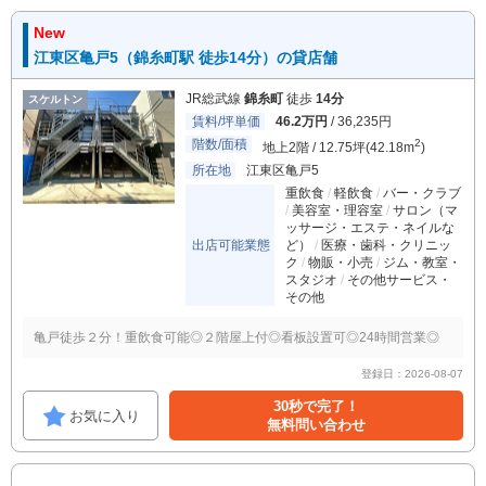
New
江東区亀戸5（錦糸町駅 徒歩14分）の貸店舗
JR総武線
錦糸町
徒歩
14分
スケルトン
賃料/坪単価
46.2万円
/ 36,235円
階数/面積
2
地上2階 / 12.75坪(42.18m
)
所在地
江東区亀戸5
重飲食
軽飲食
バー・クラブ
美容室・理容室
サロン（マ
ッサージ・エステ・ネイルな
出店可能業態
ど）
医療・歯科・クリニッ
ク
物販・小売
ジム・教室・
スタジオ
その他サービス・
その他
亀戸徒歩２分！重飲食可能◎２階屋上付◎看板設置可◎24時間営業◎
登録日：2026-08-07
30秒で完了！
お気に入り
無料問い合わせ