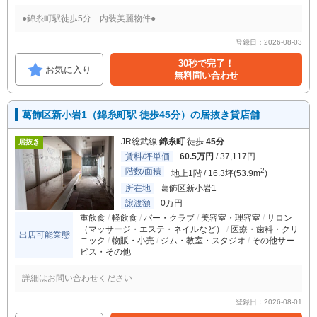
●錦糸町駅徒歩5分 内装美麗物件●
登録日：2026-08-03
30秒で完了！
お気に入り
無料問い合わせ
葛飾区新小岩1（錦糸町駅 徒歩45分）の居抜き貸店舗
JR総武線
錦糸町
徒歩
45分
居抜き
賃料/坪単価
60.5万円
/ 37,117円
階数/面積
2
地上1階 / 16.3坪(53.9m
)
所在地
葛飾区新小岩1
譲渡額
0万円
重飲食
軽飲食
バー・クラブ
美容室・理容室
サロン
（マッサージ・エステ・ネイルなど）
医療・歯科・クリ
出店可能業態
ニック
物販・小売
ジム・教室・スタジオ
その他サー
ビス・その他
詳細はお問い合わせください
登録日：2026-08-01