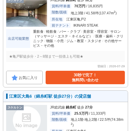
JR総武線
錦糸町
徒歩
12分
スケルトン
賃料/坪単価
70万円
/ 16,835円
階数/面積
2
地上3階 / 41.58坪(137.47m
)
所在地
江東区亀戸2
前テナント
IKINARI STEAK
重飲食
軽飲食
バー・クラブ
美容室・理容室
サロン
（マッサージ・エステ・ネイルなど）
医療・歯科・クリ
出店可能業態
ニック
物販・小売
ジム・教室・スタジオ
その他サー
ビス・その他
★亀戸駅徒歩分・2～8階まで一括借上も可能★
登録日：2026-07-29
30秒で完了！
お気に入り
無料問い合わせ
江東区大島6（錦糸町駅 徒歩27分）の貸店舗
JR総武線
錦糸町
徒歩
27分
スケルトン
賃料/坪単価
25.5万円
/ 11,333円
階数/面積
地上1階-地上2階 / 22.5坪(74.38m
2
)