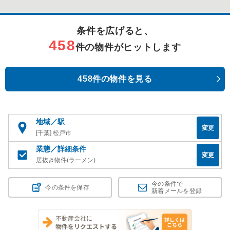
条件を広げると、
458
件の物件がヒットします
458件の物件を見る
地域／駅
変更
[千葉] 松戸市
業態／詳細条件
変更
居抜き物件(ラーメン)
今の条件で
今の条件を保存
新着メールを登録