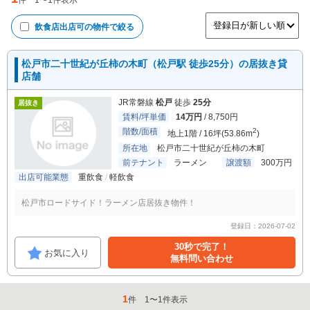
件
1
〜
1
件表示
飲食店出店可
の物件で絞る
松戸市二十世紀が丘柿の木町（松戸駅 徒歩25分）の居抜き貸
店舗
JR常磐線
松戸
徒歩
25分
居抜き
賃料/坪単価
14万円
/ 8,750円
階数/面積
2
地上1階 / 16坪(53.86m
)
所在地
松戸市二十世紀が丘柿の木町
前テナント
ラーメン
譲渡額
300万円
出店可能業態
重飲食
軽飲食
松戸市ロードサイド！ラーメン店居抜き物件！
登録日：2026-07-02
30秒で完了！
お気に入り
無料問い合わせ
1
件
1
〜
1
件表示