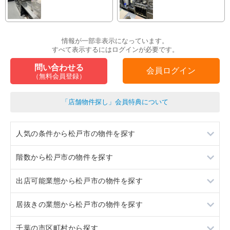
情報が一部非表示になっています。
すべて表示するにはログインが必要です。
問い合わせる
会員ログイン
（無料会員登録）
「店舗物件探し」会員特典について
人気の条件から松戸市の物件を探す
階数から松戸市の物件を探す
居抜き
出店可能業態から松戸市の物件を探す
スケルトン
地下
居抜きの業態から松戸市の物件を探す
ロードサイド物件
1階
重飲食
千葉の市区町村から探す
駐車場あり
2階
軽飲食
ラーメン