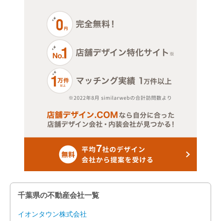
その他（スクール）
館山市
その他店舗物件
木更津市
松戸市
野田市
茂原市
佐倉市
成田市
旭市
習志野市
千葉県の不動産会社一覧
柏市
イオンタウン株式会社