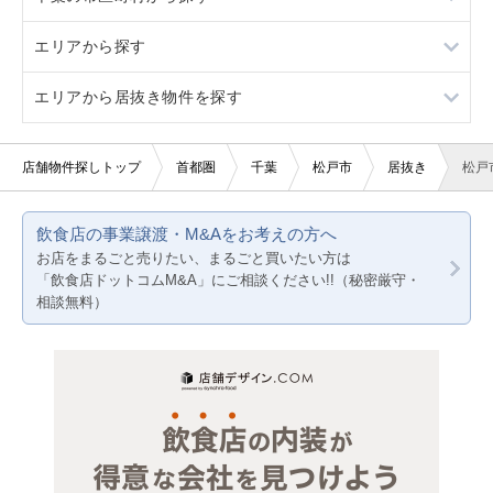
エリアから探す
看板取り付け可
3階以上
バー・クラブ
イタリア料理
千葉市すべて
エリアから居抜き物件を探す
10坪以下
美容室・理容室
焼肉
千葉市中央区
東京23区
20坪以下
サロン（マッサージ・エステ・ネイルなど）
鉄板焼き・お好み焼
千葉市花見川区
東京都下
東京23区
店舗物件探しトップ
首都圏
千葉
松戸市
居抜き
松戸
賃料10万円以下
医療・歯科・クリニック
アジア料理
千葉市稲毛区
神奈川
東京都下
飲食店の事業譲渡・M&Aをお考えの方へ
賃料20万円以下
物販・小売
カフェ
千葉市若葉区
千葉
神奈川
お店をまるごと売りたい、まるごと買いたい方は
「飲食店ドットコムM&A」にご相談ください!!（秘密厳守・
ジム・教室・スタジオ
居酒屋・ダイニングバー
千葉市緑区
埼玉
千葉
相談無料）
その他サービス・その他
洋食
千葉市美浜区
埼玉
クリニック
市川市
薬局
船橋市