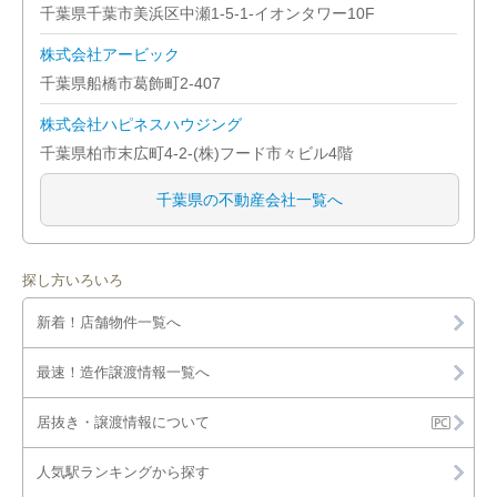
千葉県千葉市美浜区中瀬1-5-1-イオンタワー10F
市原市
株式会社アービック
流山市
千葉県船橋市葛飾町2-407
株式会社ハピネスハウジング
八千代市
千葉県柏市末広町4-2-(株)フード市々ビル4階
我孫子市
千葉県の不動産会社一覧へ
鎌ヶ谷市
君津市
探し方いろいろ
新着！店舗物件一覧へ
富津市
最速！造作譲渡情報一覧へ
浦安市
居抜き・譲渡情報について
四街道市
人気駅ランキングから探す
八街市