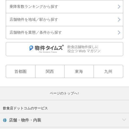
乗降客数ランキングから探す
白井市
店舗物件を地域／駅から探す
印旛郡
店舗物件を業態／条件から探す
印西市
匝瑳市
山武市
首都圏
関西
東海
九州
いすみ市
大網白里市
ページのトップへ↑
飲食店ドットコムのサービス
店舗・物件・内装