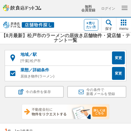
無料
ログイン
会員登録
売り
たい方
探す
menu
【8月最新】松戸市のラーメンの居抜き店舗物件・貸店舗・テ
ナント一覧
地域／駅
変更
[千葉] 松戸市
業態／詳細条件
変更
居抜き物件(ラーメン)
今の条件で
今の条件を保存
新着メールを登録
1