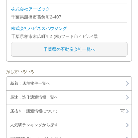
柏市
株式会社アービック
市原市
千葉県船橋市葛飾町2-407
株式会社ハピネスハウジング
流山市
千葉県柏市末広町4-2-(株)フード市々ビル4階
八千代市
千葉県の不動産会社一覧へ
我孫子市
鎌ヶ谷市
探し方いろいろ
新着！店舗物件一覧へ
君津市
最速！造作譲渡情報一覧へ
富津市
居抜き・譲渡情報について
浦安市
人気駅ランキングから探す
四街道市