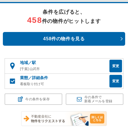
条件を広げると、
458
件の物件がヒットします
458件の物件を見る
地域／駅
変更
[千葉] 山武市
業態／詳細条件
変更
看板取り付け可
今の条件で
今の条件を保存
新着メールを登録