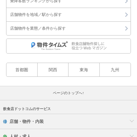
乗降客数ランキングから探す
八街市
店舗物件を地域／駅から探す
白井市
店舗物件を業態／条件から探す
印旛郡
印西市
匝瑳市
首都圏
関西
東海
九州
山武市
いすみ市
ページのトップへ↑
大網白里市
飲食店ドットコムのサービス
店舗・物件・内装
人材・求人