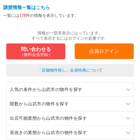
譲渡情報一覧はこちら
一覧には
178
件の情報を表示しています。
情報が一部非表示になっています。
すべて表示するにはログインが必要です。
問い合わせる
会員ログイン
（無料会員登録）
「店舗物件探し」会員特典について
人気の条件から山武市の物件を探す
階数から山武市の物件を探す
居抜き
出店可能業態から山武市の物件を探す
ロードサイド物件
1階
居抜きの業態から山武市の物件を探す
駐車場あり
重飲食