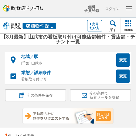
無料
ログイン
会員登録
売り
たい方
探す
menu
【8月最新】山武市の看板取り付け可能店舗物件・貸店舗・テ
ナント一覧
地域／駅
変更
[千葉] 山武市
業態／詳細条件
変更
看板取り付け可
今の条件で
今の条件を保存
新着メールを登録
1