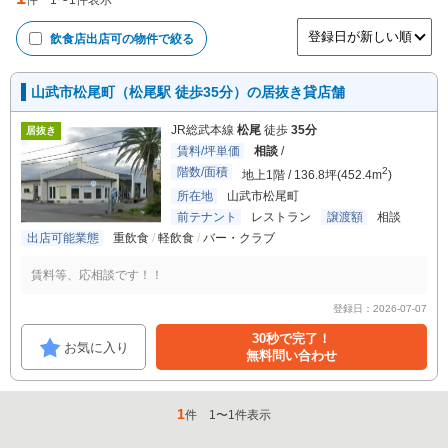
件
1
〜
1
件表示
飲食店出店可
の物件で絞る
山武市松尾町（松尾駅 徒歩35分）の居抜き貸店舗
JR総武本線
松尾
徒歩
35分
居抜き
賃料/坪単価
相談
/
階数/面積
2
地上1階 / 136.8坪(452.4m
)
所在地
山武市松尾町
前テナント
レストラン
譲渡額
相談
出店可能業態
重飲食
軽飲食
バー・クラブ
賃料等、応相談です！！
登録日：2026-07-07
30秒で完了！
お気に入り
無料問い合わせ
1
件
1
〜
1
件表示