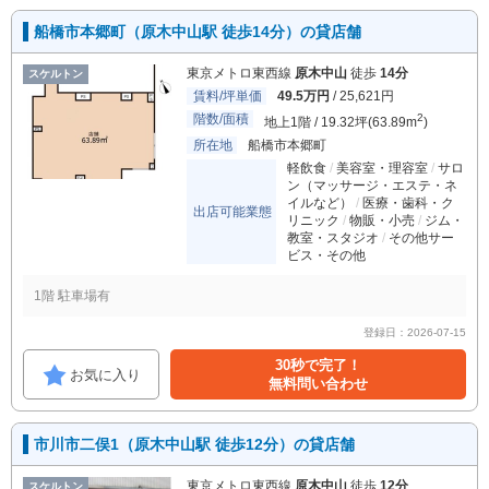
船橋市本郷町（原木中山駅 徒歩14分）の貸店舗
東京メトロ東西線
原木中山
徒歩
14分
スケルトン
賃料/坪単価
49.5万円
/ 25,621円
階数/面積
2
地上1階 / 19.32坪(63.89m
)
所在地
船橋市本郷町
軽飲食
美容室・理容室
サロ
ン（マッサージ・エステ・ネ
イルなど）
医療・歯科・ク
出店可能業態
リニック
物販・小売
ジム・
教室・スタジオ
その他サー
ビス・その他
1階 駐車場有
登録日：2026-07-15
30秒で完了！
お気に入り
無料問い合わせ
市川市二俣1（原木中山駅 徒歩12分）の貸店舗
東京メトロ東西線
原木中山
徒歩
12分
スケルトン