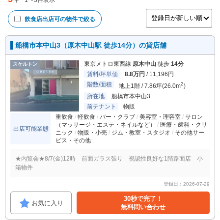
件
1
〜
3
件表示
飲食店出店可
の物件で絞る
船橋市本中山3（原木中山駅 徒歩14分）の貸店舗
東京メトロ東西線
原木中山
徒歩
14分
スケルトン
賃料/坪単価
8.8万円
/ 11,196円
階数/面積
2
地上1階 / 7.86坪(26.0m
)
所在地
船橋市本中山3
前テナント
物販
重飲食
軽飲食
バー・クラブ
美容室・理容室
サロン
（マッサージ・エステ・ネイルなど）
医療・歯科・クリ
出店可能業態
ニック
物販・小売
ジム・教室・スタジオ
その他サー
ビス・その他
★内覧会★8/7(金)12時 前面ガラス張り 視認性良好な1階路面店 小
箱物件
登録日：2026-07-29
30秒で完了！
お気に入り
無料問い合わせ