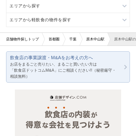
エリアから探す
20坪以下
軽飲食
クリニック
エリアから軽飲食の物件を探す
賃料10万円以下
バー・クラブ
東京23区
賃料20万円以下
美容室・理容室
東京都下
東京23区
店舗物件探しトップ
首都圏
千葉
原木中山駅
原木中山駅の
サロン（マッサージ・エステ・ネイルなど）
神奈川
東京都下
飲食店の事業譲渡・M&Aをお考えの方へ
医療・歯科・クリニック
千葉
神奈川
お店をまるごと売りたい、まるごと買いたい方は
「飲食店ドットコムM&A」にご相談ください!!（秘密厳守・
物販・小売
埼玉
千葉
相談無料）
ジム・教室・スタジオ
埼玉
その他サービス・その他