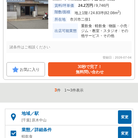
賃料/坪単価
24.2万円
/ 9,746円
階数/面積
2
地上1階 / 24.83坪(82.08m
)
所在地
市川市二俣1
重飲食
軽飲食
物販・小売
出店可能業態
ジム・教室・スタジオ
その
他サービス・その他
諸条件はご相談ください
登録日：2026-07-04
30秒で完了！
お気に入り
無料問い合わせ
3
件
1
〜
3
件表示
地域／駅
変更
[千葉] 原木中山
業態／詳細条件
変更
軽飲食