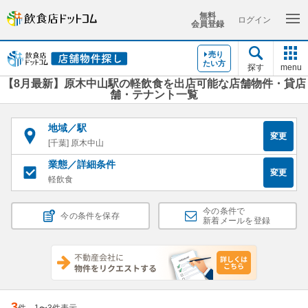
無料
ログイン
会員登録
売り
たい方
探す
menu
【8月最新】原木中山駅の軽飲食を出店可能な店舗物件・貸店
舗・テナント一覧
地域／駅
変更
[千葉] 原木中山
業態／詳細条件
変更
軽飲食
今の条件で
今の条件を保存
新着メールを登録
3