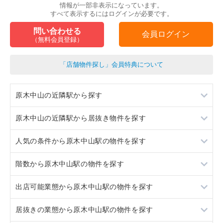
情報が一部非表示になっています。
すべて表示するにはログインが必要です。
問い合わせる
会員ログイン
（無料会員登録）
「店舗物件探し」会員特典について
原木中山の近隣駅から探す
原木中山の近隣駅から居抜き物件を探す
西船橋
人気の条件から原木中山駅の物件を探す
妙典
西船橋
階数から原木中山駅の物件を探す
行徳
妙典
居抜き
出店可能業態から原木中山駅の物件を探す
行徳
スケルトン
1階
居抜きの業態から原木中山駅の物件を探す
10坪以下
重飲食