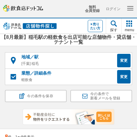
無料
ログイン
会員登録
売り
たい方
探す
menu
【8月最新】稲毛駅の軽飲食を出店可能な店舗物件・貸店舗・
テナント一覧
地域／駅
変更
[千葉] 稲毛
業態／詳細条件
変更
軽飲食
今の条件で
今の条件を保存
新着メールを登録
8