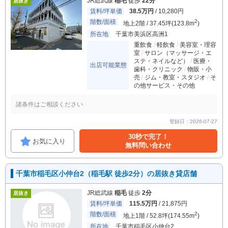
JR総武線
稲毛
徒歩
22分
居抜き
賃料/坪単価
38.5万円
/ 10,280円
階数/面積
2
地上2階 / 37.45坪(123.8m
)
所在地
千葉市美浜区高洲1
重飲食
軽飲食
美容室・理容
室
サロン（マッサージ・エ
ステ・ネイルなど）
医療・
出店可能業態
歯科・クリニック
物販・小
売
ジム・教室・スタジオ
そ
の他サービス・その他
諸条件はご相談ください
登録日：2026-07-27
30秒で完了！
お気に入り
無料問い合わせ
千葉市稲毛区小仲台2（稲毛駅 徒歩2分）の居抜き貸店舗
JR総武線
稲毛
徒歩
2分
居抜き
賃料/坪単価
115.5万円
/ 21,875円
階数/面積
2
地上1階 / 52.8坪(174.55m
)
所在地
千葉市稲毛区小仲台2