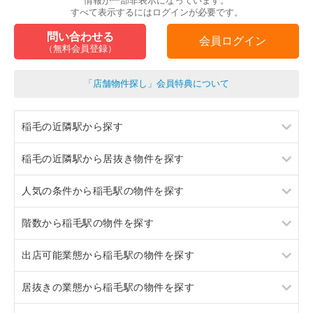
情報が一部非表示になっています。
すべて表示するにはログインが必要です。
問い合わせる
会員ログイン
（無料会員登録）
「店舗物件探し」会員特典について
稲毛の近隣駅から探す
稲毛の近隣駅から居抜き物件を探す
新検見川
人気の条件から稲毛駅の物件を探す
西千葉
新検見川
階数から稲毛駅の物件を探す
千葉
西千葉
居抜き
出店可能業態から稲毛駅の物件を探す
津田沼
千葉
スケルトン
1階
居抜きの業態から稲毛駅の物件を探す
津田沼
ロードサイド物件
2階
重飲食