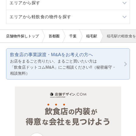
エリアから探す
駐車場あり
3階以上
軽飲食
居酒屋・ダイニングバー
エリアから軽飲食の物件を探す
看板取り付け可
バー・クラブ
和食
東京23区
20坪以下
美容室・理容室
東京都下
東京23区
店舗物件探しトップ
首都圏
千葉
稲毛駅
稲毛駅の軽飲食を
賃料20万円以下
サロン（マッサージ・エステ・ネイルなど）
神奈川
東京都下
飲食店の事業譲渡・M&Aをお考えの方へ
医療・歯科・クリニック
千葉
神奈川
お店をまるごと売りたい、まるごと買いたい方は
「飲食店ドットコムM&A」にご相談ください!!（秘密厳守・
物販・小売
埼玉
千葉
相談無料）
ジム・教室・スタジオ
埼玉
その他サービス・その他