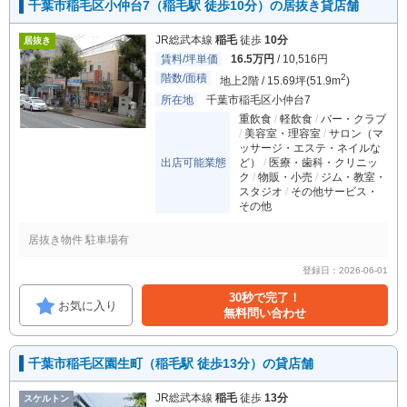
千葉市稲毛区小仲台7（稲毛駅 徒歩10分）の居抜き貸店舗
JR総武本線
稲毛
徒歩
10分
居抜き
賃料/坪単価
16.5万円
/ 10,516円
階数/面積
2
地上2階 / 15.69坪(51.9m
)
所在地
千葉市稲毛区小仲台7
重飲食
軽飲食
バー・クラブ
美容室・理容室
サロン（マ
ッサージ・エステ・ネイルな
出店可能業態
ど）
医療・歯科・クリニッ
ク
物販・小売
ジム・教室・
スタジオ
その他サービス・
その他
居抜き物件 駐車場有
登録日：2026-06-01
30秒で完了！
お気に入り
無料問い合わせ
千葉市稲毛区園生町（稲毛駅 徒歩13分）の貸店舗
JR総武本線
稲毛
徒歩
13分
スケルトン