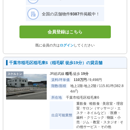
全国の店舗物件
9387
件掲載中！
会員登録はこちら
既に会員の方は
ログイン
してください
千葉市稲毛区稲毛東6（稲毛駅 徒歩19分）の貸店舗
JR総武線
稲毛
徒歩
19分
スケルトン
賃料/坪単価
110万円
/ 9,498円
階数/面積
地上1階-地上2階 / 115.81坪(382.8
2
4m
)
所在地
千葉市稲毛区稲毛東6
重飲食
軽飲食
美容室・理容
室
サロン（マッサージ・エ
ステ・ネイルなど）
医療・
出店可能業態
歯科・クリニック
物販・小
売
ジム・教室・スタジオ
そ
の他サービス・その他