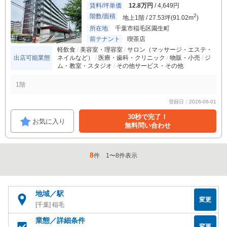
賃料/坪単価
12.8万円
/ 4,649円
階数/面積
2
地上1階 / 27.53坪(91.02m
)
所在地
千葉市稲毛区園生町
前テナント
喫茶店
軽飲食
美容室・理容室
サロン（マッサージ・エステ・
出店可能業態
ネイルなど）
医療・歯科・クリニック
物販・小売
ジ
ム・教室・スタジオ
その他サービス・その他
1階
登録日：2026-06-01
30秒で完了！
お気に入り
無料問い合わせ
8
件
1
〜
8
件表示
地域／駅
変更
[千葉] 稲毛
業態／詳細条件
変更