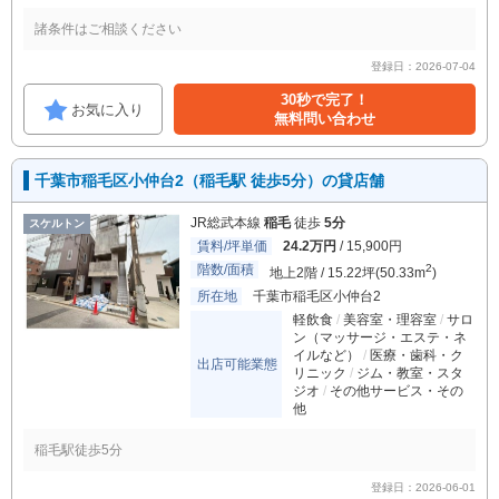
諸条件はご相談ください
登録日：2026-07-04
30秒で完了！
お気に入り
無料問い合わせ
千葉市稲毛区小仲台2（稲毛駅 徒歩5分）の貸店舗
JR総武本線
稲毛
徒歩
5分
スケルトン
賃料/坪単価
24.2万円
/ 15,900円
階数/面積
2
地上2階 / 15.22坪(50.33m
)
所在地
千葉市稲毛区小仲台2
軽飲食
美容室・理容室
サロ
ン（マッサージ・エステ・ネ
イルなど）
医療・歯科・ク
出店可能業態
リニック
ジム・教室・スタ
ジオ
その他サービス・その
他
稲毛駅徒歩5分
登録日：2026-06-01