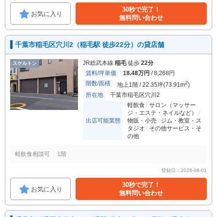
30秒で完了！
お気に入り
無料問い合わせ
千葉市稲毛区穴川2（稲毛駅 徒歩22分）の貸店舗
JR総武本線
稲毛
徒歩
22分
スケルトン
賃料/坪単価
18.48万円
/ 8,268円
階数/面積
2
地上1階 / 22.35坪(73.91m
)
所在地
千葉市稲毛区穴川2
軽飲食
サロン（マッサー
ジ・エステ・ネイルなど）
出店可能業態
物販・小売
ジム・教室・ス
タジオ
その他サービス・そ
の他
軽飲食相談可 1階
登録日：2026-06-01
30秒で完了！
お気に入り
無料問い合わせ