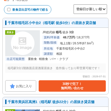
件
1
〜
8
件表示
飲食店出店可
の物件で絞る
千葉市稲毛区小中台2（稲毛駅 徒歩3分）の居抜き貸店舗
JR総武線
稲毛
徒歩
3分
居抜き
賃料/坪単価
48.7万円
/ 18,377円
階数/面積
2
地上1階 / 26.5坪(87.6m
)
所在地
千葉市稲毛区小中台2
譲渡額
相談
出店可能業態
重飲食
軽飲食
バー・クラブ
稲毛駅3分1階路面店居酒屋居抜き 造作揃っており即営業可能です！
登録日：2026-07-31
30秒で完了！
お気に入り
無料問い合わせ
千葉市美浜区高洲1（稲毛駅 徒歩22分）の居抜き貸店舗