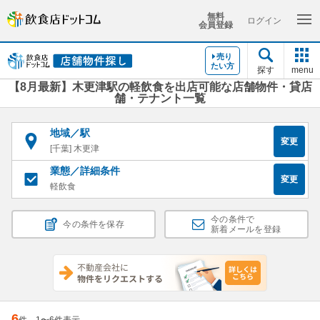
無料
ログイン
会員登録
売り
たい方
探す
menu
【8月最新】木更津駅の軽飲食を出店可能な店舗物件・貸店
舗・テナント一覧
地域／駅
変更
[千葉] 木更津
業態／詳細条件
変更
軽飲食
今の条件で
今の条件を保存
新着メールを登録
6