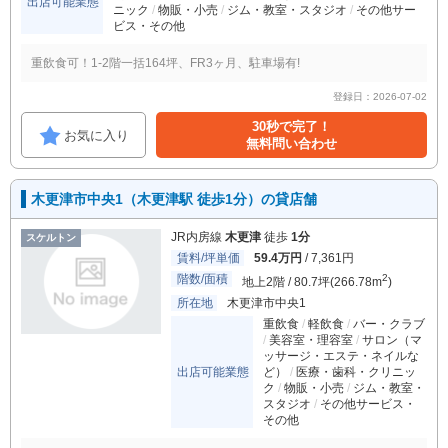
出店可能業態
ニック
物販・小売
ジム・教室・スタジオ
その他サー
ビス・その他
重飲食可！1-2階一括164坪、FR3ヶ月、駐車場有!
登録日：2026-07-02
30秒で完了！
お気に入り
無料問い合わせ
木更津市中央1（木更津駅 徒歩1分）の貸店舗
JR内房線
木更津
徒歩
1分
スケルトン
賃料/坪単価
59.4万円
/ 7,361円
階数/面積
2
地上2階 / 80.7坪(266.78m
)
所在地
木更津市中央1
重飲食
軽飲食
バー・クラブ
美容室・理容室
サロン（マ
ッサージ・エステ・ネイルな
出店可能業態
ど）
医療・歯科・クリニッ
ク
物販・小売
ジム・教室・
スタジオ
その他サービス・
その他