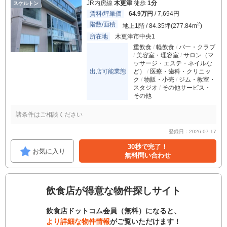
JR内房線
木更津
徒歩
1分
スケルトン
賃料/坪単価
64.9万円
/ 7,694円
階数/面積
2
地上1階 / 84.35坪(277.84m
)
所在地
木更津市中央1
重飲食
軽飲食
バー・クラブ
美容室・理容室
サロン（マ
ッサージ・エステ・ネイルな
出店可能業態
ど）
医療・歯科・クリニッ
ク
物販・小売
ジム・教室・
スタジオ
その他サービス・
その他
諸条件はご相談ください
登録日：2026-07-17
30秒で完了！
お気に入り
無料問い合わせ
飲食店が得意な物件探しサイト
飲食店ドットコム会員（無料）になると、
より詳細な物件情報
がご覧いただけます！