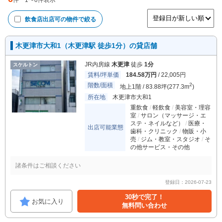
件
1
〜
6
件表示
飲食店出店可
の物件で絞る
木更津市大和1（木更津駅 徒歩1分）の貸店舗
JR内房線
木更津
徒歩
1分
スケルトン
賃料/坪単価
184.58万円
/ 22,005円
階数/面積
2
地上1階 / 83.88坪(277.3m
)
所在地
木更津市大和1
重飲食
軽飲食
美容室・理容
室
サロン（マッサージ・エ
ステ・ネイルなど）
医療・
出店可能業態
歯科・クリニック
物販・小
売
ジム・教室・スタジオ
そ
の他サービス・その他
諸条件はご相談ください
登録日：2026-07-23
30秒で完了！
お気に入り
無料問い合わせ