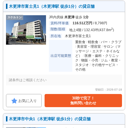
木更津市富士見1（木更津駅 徒歩1分）の貸店舗
JR内房線
木更津
徒歩
1分
スケルトン
賃料/坪単価
116.512万円
/ 8,798円
階数/面積
2
地上4階 / 132.43坪(437.8m
)
所在地
木更津市富士見1
重飲食
軽飲食
バー・クラブ
美容室・理容室
サロン（マ
ッサージ・エステ・ネイルな
出店可能業態
ど）
医療・歯科・クリニッ
ク
物販・小売
ジム・教室・
スタジオ
その他サービス・
その他
諸条件はご相談ください
登録日：2026-07-18
30秒で完了！
お気に入り
無料問い合わせ
木更津市中央1（木更津駅 徒歩1分）の貸店舗