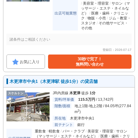
美容室・理容室
サロン（マ
ッサージ・エステ・ネイルな
出店可能業態
ど）
医療・歯科・クリニッ
ク
物販・小売
ジム・教室・
スタジオ
その他サービス・
その他
諸条件はご相談ください
登録日：2026-07-17
30秒で完了！
お気に入り
無料問い合わせ
木更津市中央1（木更津駅 徒歩1分）の貸店舗
JR内房線
木更津
徒歩
1分
スケルトン
賃料/坪単価
115.5万円
/ 13,742円
階数/面積
地上1階-地上2階 / 84.05坪(277.84
2
m
)
所在地
木更津市中央1
前テナント
銀行
重飲食
軽飲食
バー・クラブ
美容室・理容室
サロン
（マッサージ・エステ・ネイルなど）
医療・歯科・クリ