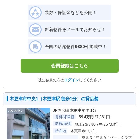
階数・保証金などを公開！
新着物件をメールでお知らせ！
全国の店舗物件
9380
件掲載中！
会員登録はこちら
既に会員の方は
ログイン
してください
木更津市中央1（木更津駅 徒歩1分）の貸店舗
JR内房線
木更津
徒歩
1分
スケルトン
賃料/坪単価
59.4万円
/ 7,361円
階数/面積
2
地上2階 / 80.7坪(267.0m
)
所在地
木更津市中央1
重飲食
軽飲食
バー・クラブ