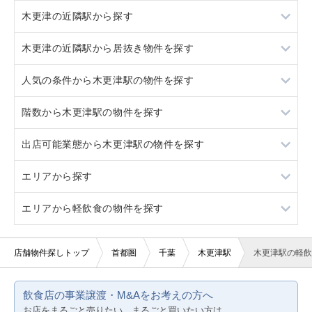
木更津の近隣駅から探す
木更津の近隣駅から居抜き物件を探す
祇園
人気の条件から木更津駅の物件を探す
君津
祇園
階数から木更津駅の物件を探す
君津
スケルトン
出店可能業態から木更津駅の物件を探す
看板取り付け可
1階
エリアから探す
2階
重飲食
エリアから軽飲食の物件を探す
3階以上
軽飲食
東京23区
バー・クラブ
東京都下
東京23区
店舗物件探しトップ
首都圏
千葉
木更津駅
木更津駅の軽飲
美容室・理容室
神奈川
東京都下
飲食店の事業譲渡・M&Aをお考えの方へ
サロン（マッサージ・エステ・ネイルなど）
千葉
神奈川
お店をまるごと売りたい、まるごと買いたい方は