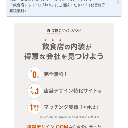
「飲食店ドットコムM&A」にご相談ください!!（秘密厳守・
医療・歯科・クリニック
埼玉
千葉
相談無料）
物販・小売
埼玉
ジム・教室・スタジオ
その他サービス・その他