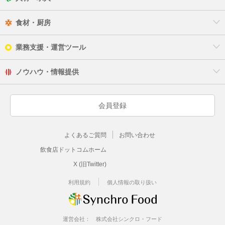
東松山市
食材・厨房
日高市
業務支援・運営ツール
深谷市
ノウハウ・情報提供
富士見市
会員登録
本庄市
よくあるご質問
お問い合わせ
三郷市
飲食店ドットコムホーム
八潮市
X (旧Twitter)
吉川市
利用規約
個人情報の取り扱い
和光市
運営会社：
株式会社シンクロ・フード