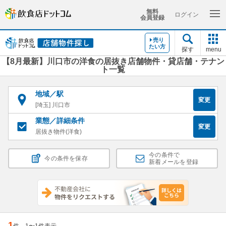
無料
ログイン
会員登録
売り
たい方
探す
menu
【8月最新】川口市の洋食の居抜き店舗物件・貸店舗・テナン
ト一覧
地域／駅
変更
[埼玉] 川口市
業態／詳細条件
変更
居抜き物件(洋食)
今の条件で
今の条件を保存
新着メールを登録
1