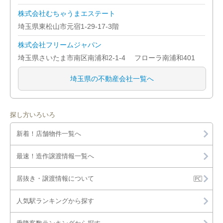
川越市
株式会社むちゃうまエステート
埼玉県東松山市元宿1-29-17-3階
北本市
株式会社フリームジャパン
行田市
埼玉県さいたま市南区南浦和2-1-4 フローラ南浦和401
久喜市
埼玉県の不動産会社一覧へ
熊谷市
探し方いろいろ
鴻巣市
新着！店舗物件一覧へ
越谷市
最速！造作譲渡情報一覧へ
坂戸市
居抜き・譲渡情報について
幸手市
人気駅ランキングから探す
狭山市