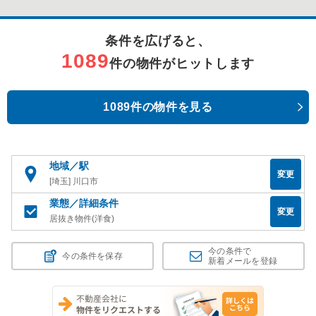
条件を広げると、
1089
件の物件がヒットします
1089件の物件を見る
地域／駅
変更
[埼玉] 川口市
業態／詳細条件
変更
居抜き物件(洋食)
今の条件で
今の条件を保存
新着メールを登録