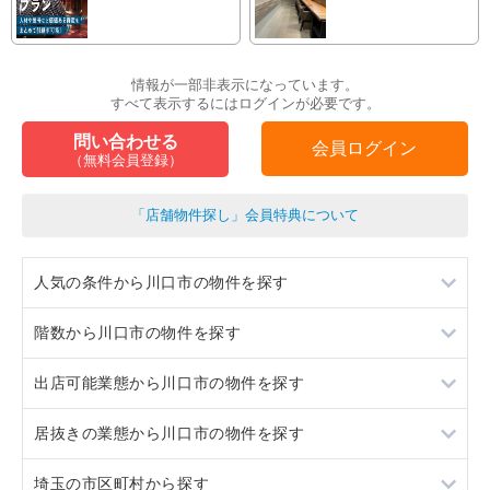
情報が一部非表示になっています。
すべて表示するにはログインが必要です。
問い合わせる
会員ログイン
（無料会員登録）
「店舗物件探し」会員特典について
人気の条件から川口市の物件を探す
階数から川口市の物件を探す
居抜き
出店可能業態から川口市の物件を探す
スケルトン
地下
居抜きの業態から川口市の物件を探す
ロードサイド物件
1階
重飲食
埼玉の市区町村から探す
駐車場あり
2階
軽飲食
ラーメン