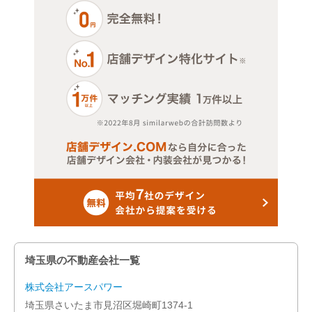
その他店舗物件
さいたま市見沼区
上尾市
朝霞市
入間市
さいたま市岩槻区
桶川市
春日部市
加須市
埼玉県の不動産会社一覧
ふじみ野市
株式会社アースパワー
川口市
埼玉県さいたま市見沼区堀崎町1374-1