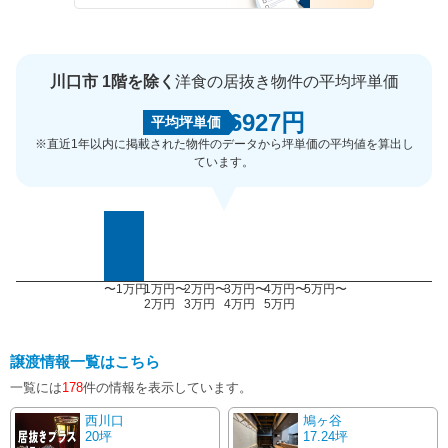
川口市 1階を除く
洋食の居抜き物件の平均坪単価
6927円
平均坪単価
※直近1年以内に掲載された物件のデータから坪単価の平均値を算出し
ています。
〜1万円
1万円〜
2万円〜
3万円〜
4万円〜
5万円〜
2万円
3万円
4万円
5万円
譲渡情報一覧はこちら
一覧には
178
件の情報を表示しています。
西川口
鳩ヶ谷
20坪
17.24坪