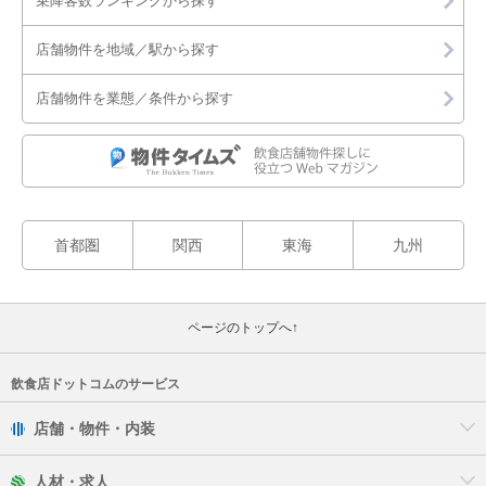
乗降客数ランキングから探す
志木市
店舗物件を地域／駅から探す
草加市
店舗物件を業態／条件から探す
秩父市
鶴ヶ島市
所沢市
首都圏
関西
東海
九州
戸田市
ページのトップへ↑
新座市
蓮田市
飲食店ドットコムのサービス
店舗・物件・内装
羽生市
人材・求人
飯能市