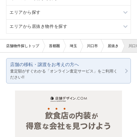
エリアから探す
看板取り付け可
3階以上
バー・クラブ
イタリア料理
さいたま市すべて
エリアから居抜き物件を探す
10坪以下
美容室・理容室
中華
さいたま市浦和区
東京23区
20坪以下
サロン（マッサージ・エステ・ネイルなど）
アジア料理
さいたま市大宮区
東京都下
東京23区
店舗物件探しトップ
首都圏
埼玉
川口市
居抜き
川口
賃料10万円以下
医療・歯科・クリニック
カフェ
さいたま市北区
神奈川
東京都下
店舗の移転・譲渡をお考えの方へ
賃料20万円以下
物販・小売
カラオケ・パブ・スナック
さいたま市桜区
千葉
神奈川
査定額がすぐわかる「オンライン査定サービス」をご利用く
ださい!!
ジム・教室・スタジオ
バー
さいたま市中央区
埼玉
千葉
その他サービス・その他
居酒屋・ダイニングバー
さいたま市西区
埼玉
洋食
さいたま市緑区
その他
さいたま市南区