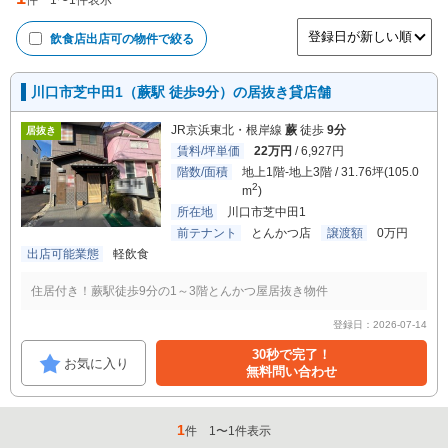
件
1
〜
1
件表示
飲食店出店可
の物件で絞る
川口市芝中田1（蕨駅 徒歩9分）の居抜き貸店舗
JR京浜東北・根岸線
蕨
徒歩
9分
居抜き
賃料/坪単価
22万円
/ 6,927円
階数/面積
地上1階-地上3階 / 31.76坪(105.0
2
m
)
所在地
川口市芝中田1
前テナント
とんかつ店
譲渡額
0万円
出店可能業態
軽飲食
住居付き！蕨駅徒歩9分の1～3階とんかつ屋居抜き物件
登録日：2026-07-14
30秒で完了！
お気に入り
無料問い合わせ
1
件
1
〜
1
件表示