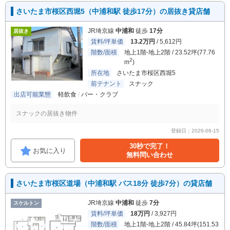
さいたま市桜区西堀5（中浦和駅 徒歩17分）の居抜き貸店舗
JR埼京線
中浦和
徒歩
17分
居抜き
賃料/坪単価
13.2万円
/ 5,612円
階数/面積
地上1階-地上2階 / 23.52坪(77.76
2
m
)
所在地
さいたま市桜区西堀5
前テナント
スナック
出店可能業態
軽飲食
バー・クラブ
スナックの居抜き物件
登録日：2026-06-15
30秒で完了！
お気に入り
無料問い合わせ
さいたま市桜区道場（中浦和駅 バス18分 徒歩7分）の貸店舗
JR埼京線
中浦和
徒歩
7分
スケルトン
賃料/坪単価
18万円
/ 3,927円
階数/面積
地上1階-地上2階 / 45.84坪(151.53