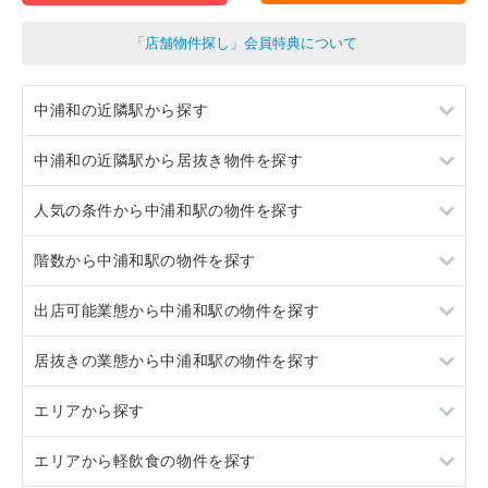
「店舗物件探し」会員特典について
中浦和の近隣駅から探す
中浦和の近隣駅から居抜き物件を探す
南与野
人気の条件から中浦和駅の物件を探す
武蔵浦和
南与野
階数から中浦和駅の物件を探す
与野本町
武蔵浦和
居抜き
出店可能業態から中浦和駅の物件を探す
北戸田
与野本町
スケルトン
1階
居抜きの業態から中浦和駅の物件を探す
北戸田
駐車場あり
2階
重飲食
エリアから探す
20坪以下
3階以上
軽飲食
カラオケ・パブ・スナック
エリアから軽飲食の物件を探す
賃料20万円以下
バー・クラブ
東京23区