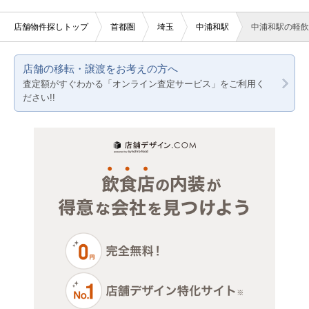
美容室・理容室
東京都下
東京23区
店舗物件探しトップ
首都圏
埼玉
中浦和駅
中浦和駅の軽飲
サロン（マッサージ・エステ・ネイルなど）
神奈川
東京都下
店舗の移転・譲渡をお考えの方へ
医療・歯科・クリニック
千葉
神奈川
査定額がすぐわかる「オンライン査定サービス」をご利用く
ださい!!
物販・小売
埼玉
千葉
ジム・教室・スタジオ
埼玉
その他サービス・その他