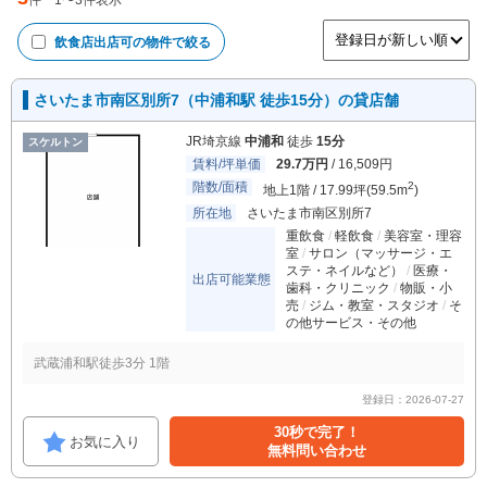
件
1
〜
3
件表示
飲食店出店可
の物件で絞る
さいたま市南区別所7（中浦和駅 徒歩15分）の貸店舗
JR埼京線
中浦和
徒歩
15分
スケルトン
賃料/坪単価
29.7万円
/ 16,509円
階数/面積
2
地上1階 / 17.99坪(59.5m
)
所在地
さいたま市南区別所7
重飲食
軽飲食
美容室・理容
室
サロン（マッサージ・エ
ステ・ネイルなど）
医療・
出店可能業態
歯科・クリニック
物販・小
売
ジム・教室・スタジオ
そ
の他サービス・その他
武蔵浦和駅徒歩3分 1階
登録日：2026-07-27
30秒で完了！
お気に入り
無料問い合わせ