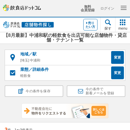
無料
ログイン
会員登録
売り
たい方
探す
menu
【8月最新】中浦和駅の軽飲食を出店可能な店舗物件・貸店
舗・テナント一覧
地域／駅
変更
[埼玉] 中浦和
業態／詳細条件
変更
軽飲食
今の条件で
今の条件を保存
新着メールを登録
3