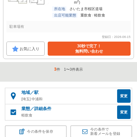
2
m
)
所在地
さいたま市桜区道場
出店可能業態
重飲食
軽飲食
駐車場有
登録日：2026-06-15
30秒で完了！
お気に入り
無料問い合わせ
3
件
1
〜
3
件表示
地域／駅
変更
[埼玉] 中浦和
業態／詳細条件
変更
軽飲食
今の条件で
今の条件を保存
新着メールを登録