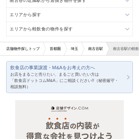
南古谷の近隣駅から居抜き物件を探す
川越
エリアから探す
日進
川越
エリアから軽飲食の物件を探す
日進
東京23区
東京都下
東京23区
店舗物件探しトップ
首都圏
埼玉
南古谷駅
南古谷駅の軽飲
神奈川
東京都下
飲食店の事業譲渡・M&Aをお考えの方へ
千葉
神奈川
お店をまるごと売りたい、まるごと買いたい方は
「飲食店ドットコムM&A」にご相談ください!!（秘密厳守・
埼玉
千葉
相談無料）
埼玉