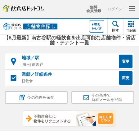
無料
ログイン
会員登録
売り
たい方
探す
menu
【8月最新】南古谷駅の軽飲食を出店可能な店舗物件・貸店
舗・テナント一覧
地域／駅
変更
[埼玉] 南古谷
業態／詳細条件
変更
軽飲食
今の条件で
今の条件を保存
新着メールを登録