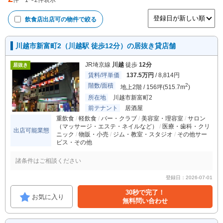
件
1
〜
2
件表示
飲食店出店可
の物件で絞る
川越市新富町2（川越駅 徒歩12分）の居抜き貸店舗
JR埼京線
川越
徒歩
12分
居抜き
賃料/坪単価
137.5万円
/ 8,814円
階数/面積
2
地上2階 / 156坪(515.7m
)
所在地
川越市新富町2
前テナント
居酒屋
重飲食
軽飲食
バー・クラブ
美容室・理容室
サロン
（マッサージ・エステ・ネイルなど）
医療・歯科・クリ
出店可能業態
ニック
物販・小売
ジム・教室・スタジオ
その他サー
ビス・その他
諸条件はご相談ください
登録日：2026-07-01
30秒で完了！
お気に入り
無料問い合わせ