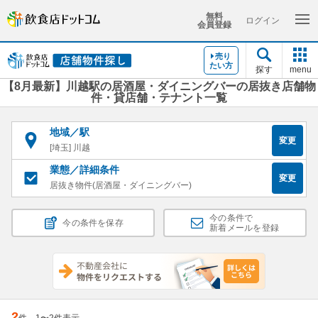
無料
ログイン
会員登録
売り
たい方
探す
menu
【8月最新】川越駅の居酒屋・ダイニングバーの居抜き店舗物
件・貸店舗・テナント一覧
地域／駅
変更
[埼玉] 川越
業態／詳細条件
変更
居抜き物件(居酒屋・ダイニングバー)
今の条件で
今の条件を保存
新着メールを登録
2