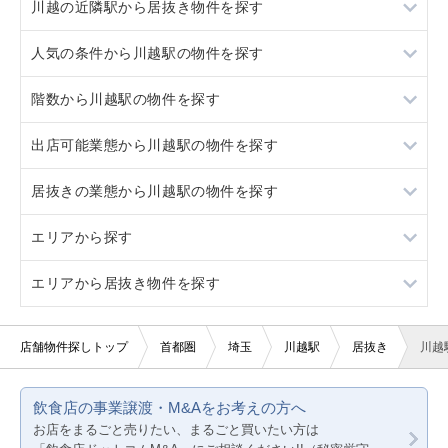
川越の近隣駅から居抜き物件を探す
川越市
人気の条件から川越駅の物件を探す
川越市
階数から川越駅の物件を探す
居抜き
出店可能業態から川越駅の物件を探す
スケルトン
地下
居抜きの業態から川越駅の物件を探す
ロードサイド物件
1階
重飲食
エリアから探す
駐車場あり
2階
軽飲食
バー
エリアから居抜き物件を探す
看板取り付け可
3階以上
バー・クラブ
居酒屋・ダイニングバー
東京23区
10坪以下
美容室・理容室
洋食
東京都下
東京23区
店舗物件探しトップ
首都圏
埼玉
川越駅
居抜き
川越
20坪以下
サロン（マッサージ・エステ・ネイルなど）
その他
神奈川
東京都下
飲食店の事業譲渡・M&Aをお考えの方へ
賃料10万円以下
医療・歯科・クリニック
千葉
神奈川
お店をまるごと売りたい、まるごと買いたい方は