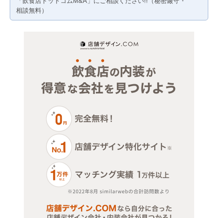
「飲食店ドットコムM&A」にご相談ください!!（秘密厳守・
賃料20万円以下
物販・小売
埼玉
千葉
相談無料）
ジム・教室・スタジオ
埼玉
その他サービス・その他