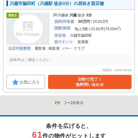
川越市脇田町（川越駅 徒歩3分）の居抜き貸店舗
JR川越線
川越
徒歩
3分
居抜き
賃料/坪単価
50万円
/ 20,912円
階数/面積
2
地上3階 / 23.91坪(79.05m
)
所在地
川越市脇田町
前テナント
居酒屋
出店可能業態
重飲食
軽飲食
バー・クラブ
諸条件はご相談ください
登録日：2026-06-04
30秒で完了！
お気に入り
無料問い合わせ
2
件
1
〜
2
件表示
条件を広げると、
61
件の物件がヒットします