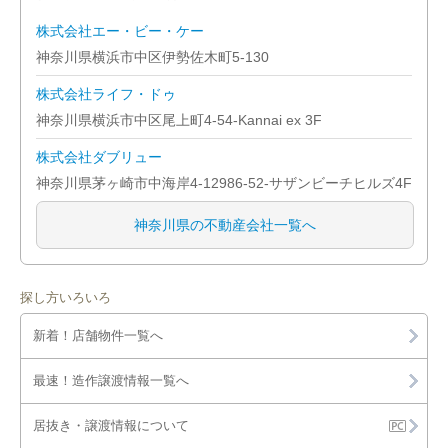
横浜市都筑区
株式会社エー・ビー・ケー
神奈川県横浜市中区伊勢佐木町5-130
横浜市南区
株式会社ライフ・ドゥ
横浜市保土ケ谷区
神奈川県横浜市中区尾上町4-54-Kannai ex 3F
株式会社ダブリュー
横浜市緑区
神奈川県茅ヶ崎市中海岸4-12986-52-サザンビーチヒルズ4F
川崎市宮前区
神奈川県の不動産会社一覧へ
川崎市幸区
川崎市高津区
探し方いろいろ
新着！店舗物件一覧へ
川崎市川崎区
最速！造作譲渡情報一覧へ
川崎市多摩区
居抜き・譲渡情報について
川崎市中原区