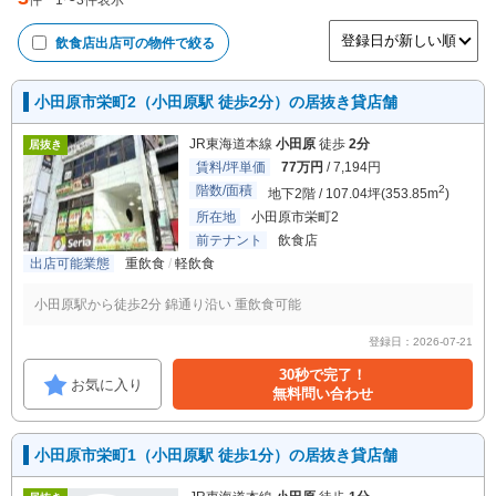
件
1
〜
3
件表示
飲食店出店可
の物件で絞る
小田原市栄町2（小田原駅 徒歩2分）の居抜き貸店舗
JR東海道本線
小田原
徒歩
2分
居抜き
賃料/坪単価
77万円
/ 7,194円
階数/面積
2
地下2階 / 107.04坪(353.85m
)
所在地
小田原市栄町2
前テナント
飲食店
出店可能業態
重飲食
軽飲食
小田原駅から徒歩2分 錦通り沿い 重飲食可能
登録日：2026-07-21
30秒で完了！
お気に入り
無料問い合わせ
小田原市栄町1（小田原駅 徒歩1分）の居抜き貸店舗