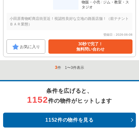
物販・小売
ジム・教室・ス
タジオ
小田原青物町商店街至近！視認性良好な立地の路面店舗！（前テナント
ＢＡＲ業態）
登録日：2026-06-08
30秒で完了！
お気に入り
無料問い合わせ
3
件
1
〜
3
件表示
条件を広げると、
1152
件の物件がヒットします
1152件の物件を見る