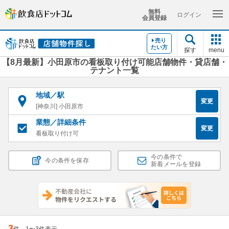
無料
ログイン
会員登録
売り
たい方
探す
menu
【8月最新】小田原市の看板取り付け可能店舗物件・貸店舗・
テナント一覧
地域／駅
変更
[神奈川] 小田原市
業態／詳細条件
変更
看板取り付け可
今の条件で
今の条件を保存
新着メールを登録
3