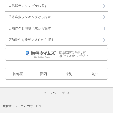
人気駅ランキングから探す
川崎市麻生区
乗降客数ランキングから探す
横須賀市
店舗物件を地域／駅から探す
平塚市
店舗物件を業態／条件から探す
鎌倉市
藤沢市
小田原市
首都圏
関西
東海
九州
茅ヶ崎市
逗子市
ページのトップへ↑
秦野市
飲食店ドットコムのサービス
三浦市