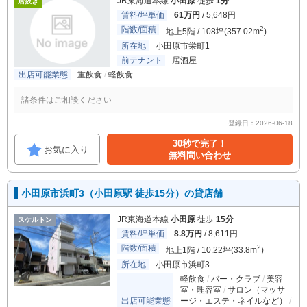
JR東海道本線
小田原
徒歩
1分
居抜き
賃料/坪単価
61万円
/ 5,648円
階数/面積
2
地上5階 / 108坪(357.02m
)
所在地
小田原市栄町1
前テナント
居酒屋
出店可能業態
重飲食
軽飲食
諸条件はご相談ください
登録日：2026-06-18
30秒で完了！
お気に入り
無料問い合わせ
小田原市浜町3（小田原駅 徒歩15分）の貸店舗
JR東海道本線
小田原
徒歩
15分
スケルトン
賃料/坪単価
8.8万円
/ 8,611円
階数/面積
2
地上1階 / 10.22坪(33.8m
)
所在地
小田原市浜町3
軽飲食
バー・クラブ
美容
室・理容室
サロン（マッサ
出店可能業態
ージ・エステ・ネイルなど）