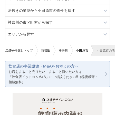
居抜きの業態から小田原市の物件を探す
ロードサイド物件
1階
重飲食
神奈川の市区町村から探す
駐車場あり
2階
軽飲食
テイクアウト
エリアから探す
看板取り付け可
3階以上
バー・クラブ
居酒屋・ダイニングバー
横浜市すべて
10坪以下
美容室・理容室
その他
川崎市すべて
東京23区
店舗物件探しトップ
首都圏
神奈川
小田原市
小田原市の看
20坪以下
サロン（マッサージ・エステ・ネイルなど）
その他店舗物件
相模原市すべて
東京都下
飲食店の事業譲渡・M&Aをお考えの方へ
賃料10万円以下
医療・歯科・クリニック
横浜市旭区
神奈川
お店をまるごと売りたい、まるごと買いたい方は
「飲食店ドットコムM&A」にご相談ください!!（秘密厳守・
賃料20万円以下
物販・小売
横浜市磯子区
千葉
相談無料）
ジム・教室・スタジオ
横浜市栄区
埼玉
その他サービス・その他
横浜市金沢区