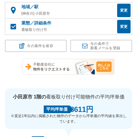
地域／駅
変更
[神奈川] 小田原市
業態／詳細条件
変更
看板取り付け可
今の条件で
今の条件を保存
新着メールを登録
小田原市 1階の
看板取り付け可能物件の平均坪単価
8611円
平均坪単価
※直近1年以内に掲載された物件のデータから坪単価の平均値を算出し
ています。