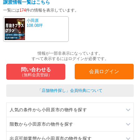
譲渡情報一覧はこちら
一覧には
174
件の情報を表示しています。
小田原
108.08坪
情報が一部非表示になっています。
すべて表示するにはログインが必要です。
問い合わせる
会員ログイン
（無料会員登録）
「店舗物件探し」会員特典について
人気の条件から小田原市の物件を探す
階数から小田原市の物件を探す
居抜き
出店可能業態から小田原市の物件を探す
スケルトン
地下