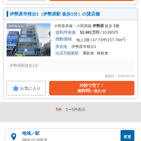
伊勢原市桜台1（伊勢原駅 徒歩1分）の貸店舗
小田急本線・小田原線
伊勢原
徒歩
1分
スケルトン
賃料/坪単価
52.481万円
/ 10,995円
階数/面積
2
地上2階 / 47.73坪(157.79m
)
所在地
伊勢原市桜台1
出店可能業態
重飲食
軽飲食
伊勢原駅徒歩1分
登録日：2026-05-14
30秒で完了！
お気に入り
無料問い合わせ
5
件
1
〜
5
件表示
地域／駅
変更
[神奈川] 伊勢原