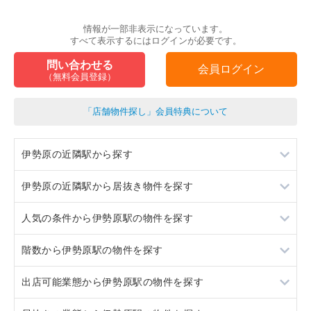
情報が一部非表示になっています。
すべて表示するにはログインが必要です。
問い合わせる
会員ログイン
（無料会員登録）
「店舗物件探し」会員特典について
伊勢原の近隣駅から探す
伊勢原の近隣駅から居抜き物件を探す
鶴巻温泉
人気の条件から伊勢原駅の物件を探す
東海大学前
鶴巻温泉
階数から伊勢原駅の物件を探す
本厚木
東海大学前
居抜き
出店可能業態から伊勢原駅の物件を探す
本厚木
スケルトン
1階