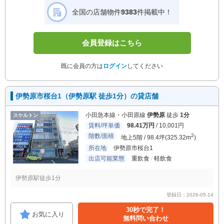
全国の店舗物件
9383
件掲載中！
会員登録はこちら
既に会員の方は
ログイン
してください
伊勢原市桜台1（伊勢原駅 徒歩1分）の貸店舗
小田急本線・小田原線
伊勢原
徒歩
1分
スケルトン
賃料/坪単価
98.41万円
/ 10,001円
階数/面積
2
地上5階 / 98.4坪(325.32m
)
所在地
伊勢原市桜台1
出店可能業態
重飲食
軽飲食
伊勢原駅徒歩1分
登録日：2026-05-14
30秒で完了！
お気に入り
無料問い合わせ