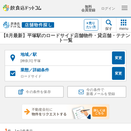
無料
ログイン
会員登録
売り
たい方
探す
menu
【8月最新】平塚駅のロードサイド店舗物件・貸店舗・テナン
ト一覧
地域／駅
変更
[神奈川] 平塚
業態／詳細条件
変更
ロードサイド
今の条件で
今の条件を保存
新着メールを登録
1