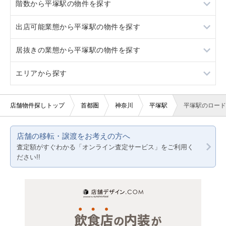
階数から平塚駅の物件を探す
二宮
茅ヶ崎
居抜き
出店可能業態から平塚駅の物件を探す
辻堂
二宮
スケルトン
地下
居抜きの業態から平塚駅の物件を探す
辻堂
ロードサイド物件
1階
重飲食
エリアから探す
駐車場あり
2階
軽飲食
ラーメン
看板取り付け可
3階以上
バー・クラブ
カラオケ・パブ・スナック
東京23区
店舗物件探しトップ
首都圏
神奈川
平塚駅
平塚駅のロード
10坪以下
美容室・理容室
バー
東京都下
店舗の移転・譲渡をお考えの方へ
20坪以下
サロン（マッサージ・エステ・ネイルなど）
居酒屋・ダイニングバー
神奈川
査定額がすぐわかる「オンライン査定サービス」をご利用く
ださい!!
賃料10万円以下
医療・歯科・クリニック
洋食
千葉
賃料20万円以下
物販・小売
埼玉
ジム・教室・スタジオ