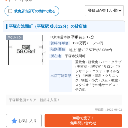
件
1
〜
1
件表示
飲食店出店可
の物件で絞る
平塚市浅間町（平塚駅 徒歩12分）の貸店舗
JR東海道本線
平塚
徒歩
12分
スケルトン
賃料/坪単価
19.8万円
/ 11,269円
階数/面積
2
地上1階 / 17.57坪(58.08m
)
所在地
平塚市浅間町
重飲食
軽飲食
バー・クラブ
美容室・理容室
サロン（マ
ッサージ・エステ・ネイルな
出店可能業態
ど）
医療・歯科・クリニッ
ク
物販・小売
ジム・教室・
スタジオ
その他サービス・
その他
平塚駅北側エリア！新築未入居！
登録日：2026-06-02
30秒で完了！
お気に入り
無料問い合わせ