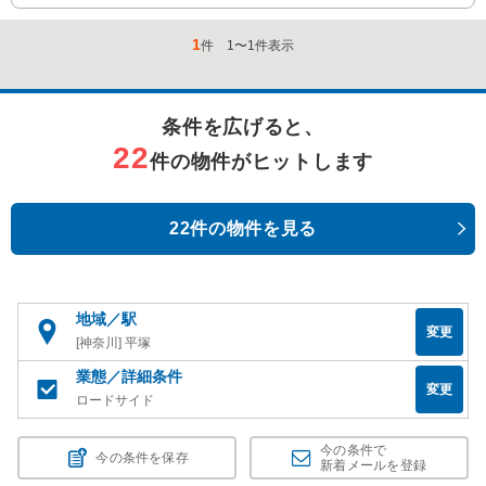
1
件
1
〜
1
件表示
条件を広げると、
22
件の物件がヒットします
22件の物件を見る
地域／駅
変更
[神奈川] 平塚
業態／詳細条件
変更
ロードサイド
今の条件で
今の条件を保存
新着メールを登録