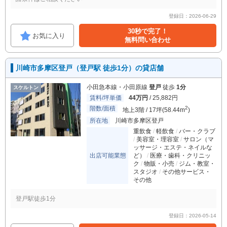
登録日：2026-06-29
30秒で完了！
お気に入り
無料問い合わせ
川崎市多摩区登戸（登戸駅 徒歩1分）の貸店舗
小田急本線・小田原線
登戸
徒歩
1分
スケルトン
賃料/坪単価
44万円
/ 25,882円
階数/面積
2
地上3階 / 17坪(58.44m
)
所在地
川崎市多摩区登戸
重飲食
軽飲食
バー・クラブ
美容室・理容室
サロン（マ
ッサージ・エステ・ネイルな
出店可能業態
ど）
医療・歯科・クリニッ
ク
物販・小売
ジム・教室・
スタジオ
その他サービス・
その他
登戸駅徒歩1分
登録日：2026-05-14