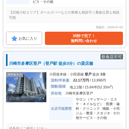
ビス・その他
【武蔵小杉エリア】ガールズバーなどの業種も相談可☆看板位置も相談
可能
登録日：2026-07-03
30秒で完了！
お気に入り
無料問い合わせ
飲食店不可
川崎市多摩区登戸（登戸駅 徒歩3分）の貸店舗
小田急本線・小田原線
登戸
徒歩
3分
スケルトン
賃料/坪単価
22.17万円
/ 13,996円
階数/面積
2
地上1階 / 15.84坪(52.35m
)
所在地
川崎市多摩区登戸
サロン（マッサージ・エス
テ・ネイルなど）
医療・歯
出店可能業態
科・クリニック
物販・小売
ジム・教室・スタジオ
その
他サービス・その他
諸条件はご相談ください