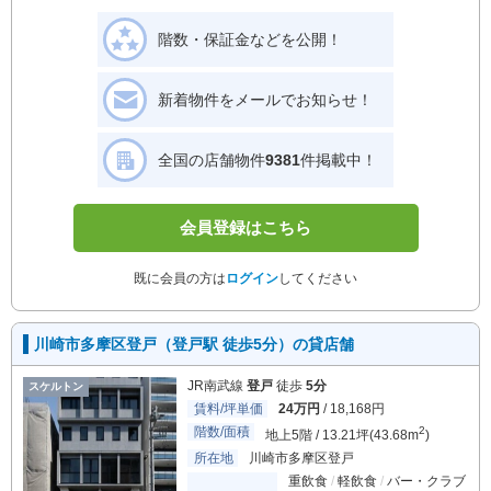
階数・保証金などを公開！
新着物件をメールでお知らせ！
全国の店舗物件
9381
件掲載中！
会員登録はこちら
既に会員の方は
ログイン
してください
川崎市多摩区登戸（登戸駅 徒歩5分）の貸店舗
JR南武線
登戸
徒歩
5分
スケルトン
賃料/坪単価
24万円
/ 18,168円
階数/面積
2
地上5階 / 13.21坪(43.68m
)
所在地
川崎市多摩区登戸
重飲食
軽飲食
バー・クラブ