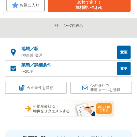
30秒で完了！
お気に入り
無料問い合わせ
7
件
1
〜
7
件表示
地域／駅
変更
[神奈川] 登戸
業態／詳細条件
変更
〜20坪
今の条件で
今の条件を保存
新着メールを登録