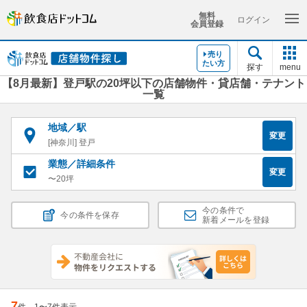
無料
ログイン
会員登録
売り
たい方
探す
menu
【8月最新】登戸駅の20坪以下の店舗物件・貸店舗・テナント
一覧
地域／駅
変更
[神奈川] 登戸
業態／詳細条件
変更
〜20坪
今の条件で
今の条件を保存
新着メールを登録
7