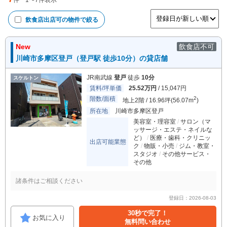
件
1
〜
7
件表示
飲食店出店可
の物件で絞る
New
飲食店不可
川崎市多摩区登戸（登戸駅 徒歩10分）の貸店舗
JR南武線
登戸
徒歩
10分
スケルトン
賃料/坪単価
25.52万円
/ 15,047円
階数/面積
2
地上2階 / 16.96坪(56.07m
)
所在地
川崎市多摩区登戸
美容室・理容室
サロン（マ
ッサージ・エステ・ネイルな
ど）
医療・歯科・クリニッ
出店可能業態
ク
物販・小売
ジム・教室・
スタジオ
その他サービス・
その他
諸条件はご相談ください
登録日：2026-08-03
30秒で完了！
お気に入り
無料問い合わせ