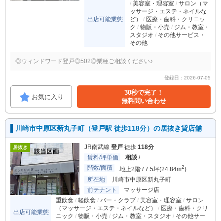
美容室・理容室
サロン（マ
ッサージ・エステ・ネイルな
出店可能業態
ど）
医療・歯科・クリニッ
ク
物販・小売
ジム・教室・
スタジオ
その他サービス・
その他
◎ウィンドワード登戸◎502◎業種ご相談ください♪
登録日：2026-07-05
30秒で完了！
お気に入り
無料問い合わせ
川崎市中原区新丸子町（登戸駅 徒歩118分）の居抜き貸店舗
JR南武線
登戸
徒歩
118分
居抜き
賃料/坪単価
相談
/
階数/面積
2
地上2階 / 7.5坪(24.84m
)
所在地
川崎市中原区新丸子町
前テナント
マッサージ店
重飲食
軽飲食
バー・クラブ
美容室・理容室
サロン
（マッサージ・エステ・ネイルなど）
医療・歯科・クリ
出店可能業態
ニック
物販・小売
ジム・教室・スタジオ
その他サー