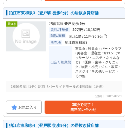
狛江市東和泉3（登戸駅 徒歩9分）の居抜き貸店舗
JR南武線
登戸
徒歩
9分
居抜き
賃料/坪単価
20万円
/ 18,182円
階数/面積
2
地上1階 / 11坪(36.36m
)
所在地
狛江市東和泉3
重飲食
軽飲食
バー・クラブ
美容室・理容室
サロン（マ
ッサージ・エステ・ネイルな
出店可能業態
ど）
医療・歯科・クリニッ
ク
物販・小売
ジム・教室・
スタジオ
その他サービス・
その他
【和泉多摩川2分】駅前リバーサイドモールの1階路面〈居抜〉
登録日：2026-07-31
30秒で完了！
お気に入り
無料問い合わせ
狛江市東和泉4（登戸駅 徒歩9分）の居抜き貸店舗