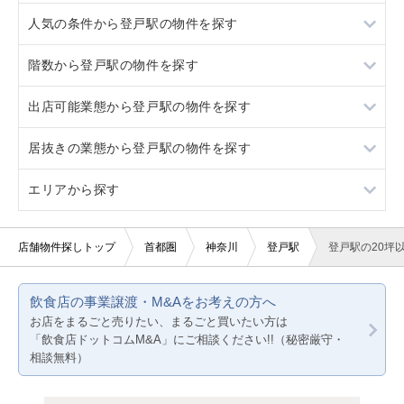
人気の条件から登戸駅の物件を探す
久地
向ヶ丘遊園
階数から登戸駅の物件を探す
久地
居抜き
出店可能業態から登戸駅の物件を探す
スケルトン
地下
居抜きの業態から登戸駅の物件を探す
看板取り付け可
1階
重飲食
エリアから探す
20坪以下
2階
軽飲食
その他
3階以上
バー・クラブ
その他店舗物件
東京23区
店舗物件探しトップ
首都圏
神奈川
登戸駅
登戸駅の20坪
美容室・理容室
東京都下
飲食店の事業譲渡・M&Aをお考えの方へ
サロン（マッサージ・エステ・ネイルなど）
神奈川
お店をまるごと売りたい、まるごと買いたい方は
「飲食店ドットコムM&A」にご相談ください!!（秘密厳守・
医療・歯科・クリニック
千葉
相談無料）
物販・小売
埼玉