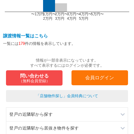
〜1万円
1万円〜
2万円〜
3万円〜
4万円〜
5万円〜
2万円
3万円
4万円
5万円
譲渡情報一覧はこちら
一覧には
179
件の情報を表示しています。
情報が一部非表示になっています。
すべて表示するにはログインが必要です。
問い合わせる
会員ログイン
（無料会員登録）
「店舗物件探し」会員特典について
登戸の近隣駅から探す
登戸の近隣駅から居抜き物件を探す
向ヶ丘遊園