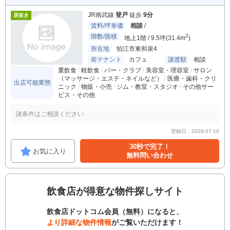
JR南武線
登戸
徒歩
9分
居抜き
賃料/坪単価
相談
/
階数/面積
2
地上1階 / 9.5坪(31.4m
)
所在地
狛江市東和泉4
前テナント
カフェ
譲渡額
相談
重飲食
軽飲食
バー・クラブ
美容室・理容室
サロン
（マッサージ・エステ・ネイルなど）
医療・歯科・クリ
出店可能業態
ニック
物販・小売
ジム・教室・スタジオ
その他サー
ビス・その他
諸条件はご相談ください
登録日：2026-07-10
30秒で完了！
お気に入り
無料問い合わせ
飲食店が得意な物件探しサイト
飲食店ドットコム会員（無料）になると、
より詳細な物件情報
がご覧いただけます！